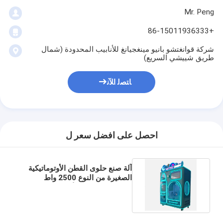
Mr. Peng
+86-15011936333
شركة قوانغتشو بانيو مينغجيانغ للأنابيب المحدودة (شمال
طريق شييشي السريع)
ﺎﺘﺼﻟ ﺍﻶﻧ
احصل على افضل سعر ل
آلة صنع حلوى القطن الأوتوماتيكية
الصغيرة من النوع 2500 واط
للفنادق / محلات الأطعمة