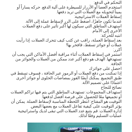
التحكم في الدفع:
جولة في المصنع
استخدم العصا أو الأزرار للسيطرة على آلية الدفع. حركه يساراً أو
يميناً لتحويله مع العملات التي تريد دفعها.
إسقاط العملات الاستراتيجية:
مراقبة الجودة
عندما تكون جاهزًا، اضغط على الزر لإسقاط عملة إلى الآلة.
استهدف المناطق التي سيكون لها أكبر تأثير على دفع العملات
الأخرى إلى الأمام.
اتصل بنا
انتبه للحركة:
بعد إسقاط العملة، راقب عن كثب كيف تتحرك العملات. إذا رأيت
أخبار
عملات أو جوائز تسقط، فافخر بها!
أكرر:
استمر في إسقاط العملات أثناء مراقبة أفضل الأماكن التي يجب أن
اطلب اقتباس
تستهدفها. الهدف هو دفع أكبر عدد ممكن من العملات والجوائز من
الحافة.
احصل على جوائزك
إذا تمكنت من دفع العملات أو الرموز عبر الحافة ، فسوف تسقط في
طبق التجميع. يمكنك أيضًا الفوز بمصاصات الحلوى أو جوائز أخرى
اعتمادًا على تصميم الآلة.
آلة مخلب لعبة
نصائح للنجاح
استهداف المجموعات: تستهدف المناطق التي يتم فيها تراكم العملات
ماكينة غزل البنات
أو تجميعها معًا للحصول على فرصة أفضل لدفعها.
التوقيت هو المفتاح: انتظر اللحظة المناسبة لإسقاط العملة. يمكن أن
يؤثر التوقيت على كيفية تفاعل العملات مع بعضها البعض.
آلة لعبة ضرب المطرقة
إدارة العملات: قم بتتبع عدد العملات التي تبقى لديك واستراتيجية
عمليات التسليم وفقًا لذلك.
آلة كرة السلة