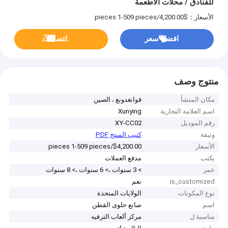
للفنادق / محلات الأطعمة
الأسعار：$4,200.00/pieces 1-509 pieces
افضل سعر
ﺎﺘﺼﻟ ﺍﻶﻧ
منتوج وصف
مكان المنشأ
قوانغدونغ ، الصين
اسم العلامة التجارية
Xunying
رقم الموديل
XY-CC02
وثيقة
كتيب المنتج PDF
الأسعار
$4,200.00/pieces 1-509 pieces
يكتب
مدفع العملات
عمر
> 3 سنوات ،> 6 سنوات ،> 8 سنوات
is_customized
نعم
نوع المكونات
الولايات المتحدة
اسم
صانع حلوى القطن
مناسبة ل
مركز ألعاب الترفيه