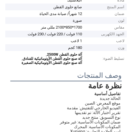
مادة
البلاستيك
اسم المنتج
صانع حلوى القطن
ضمان
12 شهراً/ صيانة مدى الحياة
لون
صورة
مقاس
1700*850*2100 مللي متر
الجهد االكهربى
110 فولت / 220 فولت / 230 فولت
لاعب
1 لاعب
وزن
180 كجم
,
آلة حلوى القطن 2500W
تسليط الضوء:
,
آلة صنع حلوى القطن الأوتوماتيكية للفنادق
آلة صنع حلوى القطن الأوتوماتيكية الصغيرة
وصف المنتجات
نظرة عامة
تفاصيل أساسية
الحالة:جديدة
موقع المعرض: الصين
الفيديو الخارجي للتفتيش: مقدمة
تقرير اختبار الآلة: تم تقديمها
نوع التسويق: منتج جديد
ضمان المكونات الأساسية: غير متوفر
المكونات الأساسية: المحرك
اسم العلامة التجارية: Xunying