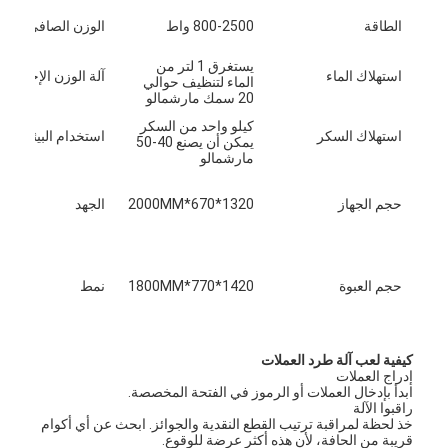
الطاقة
800-2500 واط
الوزن الصافي للآلة
يستغرق 1 لتر من
استهلاك الماء
آلة الوزن الإجمالي
الماء لتنظيف حوالي
20 سمك مارشمالو
كيلو واحد من السكر
استهلاك السكر
استخدام البيئة
يمكن أن يصنع 40-50
مارشمالو
حجم الجهاز
1320*670*2000MM
الجهد
حجم العبوة
1420*770*1800MM
نمط
المنزل
كيفية لعب آلة طرد العملات
إدراج العملات
المنتجات
ابدأ بإدخال العملات أو الرموز في الفتحة المخصصة.
راقبوا الآلة
حولنا
خذ لحظة لمراقبة ترتيب القطع النقدية والجوائز. ابحث عن أي أكوام
قريبة من الحافة، لأن هذه أكثر عرضة للوقوع.