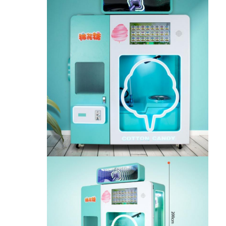
آلة جائزة كليب
آلة ضربة الملاكمة
آلة لعبة الورق
سيّارة حديقة ترفيهية
طاولة الهوكي الجوي
تعمل بقطع النقود المعدنية كيدي رايد
ركوب الكاروسيل للأطفال
آلة ألعاب السباقات
آلة تبادل الرموز