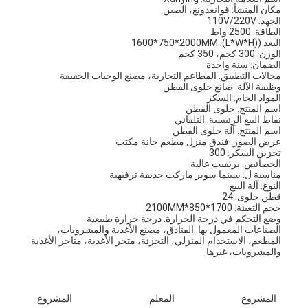
مكان المنشأ: قوانغدونغ، الصين
الجهد: 110V/220V
الطاقة: 2500 واط
البعد ((L*W*H): 1600*750*2000MM
الوزن: 300 كجم، 350 كجم
الضمان: سنة واحدة
مجالات التطبيق: المطاعم التجارية، مصنع الوجبات الخفيفة
وظيفة الآلة: صانع حلوى القطن
المواد الخام: السكر
اسم المنتج: حلوى القطن
نقاط البيع الرئيسية: التلقائي
اسم المنتج: آلة حلوى القطن
عرض الصور: فندق منزل مطعم حانة مكتب
تخزين السكر: 300
الخصائص: بريفيت عالية
مناسبة ل: سينما سوبر ماركت حديقة ترفيهية
النوع: آلة البيع
قطن حلوى: 24
حجم التعبئة: 1700*850*2100MM
وضع التحكم في درجة الحرارة: درجة حرارة طبيعية
الصناعات المعمول بها: الفنادق، مصنع الأغذية والمشروبات، 
المطعم، الاستخدام المنزلي، التجزئة، متجر الأغذية، متاجر الأغذية 
والمشروبات، غيرها
المشروع
المعلم
المشروع