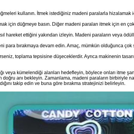
üğmeleri kullanın. İtmek istediğiniz madeni paralarla hizalamak i
k için düğmeye basın. Diğer madeni paraları itmek için en çok e
ıl hareket ettiğini yakından izleyin. Madeni paraların veya ödül
deni para bırakmaya devam edin. Amaç, mümkün olduğunca çok s
erseniz, toplama tepsisine düşeceklerdir. Ayrıca makinenin tasa
dığı veya kümelendiği alanları hedefleyin, böylece onları itme şa
ğru anı bekleyin. Zamanlama, madeni paraların birbiriyle nasıl e
ğını takip edin ve buna göre bırakma stratejinizi belirleyin.