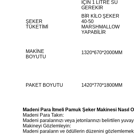
İÇİN 1 LİTRE SU
GEREKİR
BİR KİLO ŞEKER
ŞEKER
40-50
TÜKETİMİ
MARSHMALLOW
YAPABİLİR
MAKİNE
1320*670*2000MM
BOYUTU
PAKET BOYUTU
1420*770*1800MM
Madeni Para İtmeli Pamuk Şeker Makinesi Nasıl 
Madeni Para Takın:
Madeni paralarınızı veya jetonlarınızı belirtilen yuva
Makineyi Gözlemleyin:
Madeni paraların ve ödüllerin düzenini gözlemlemek i