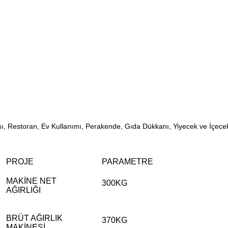
kası, Restoran, Ev Kullanımı, Perakende, Gıda Dükkanı, Yiyecek ve İçece
PROJE
PARAMETRE
MAKİNE NET
300KG
AĞIRLIĞI
BRÜT AĞIRLIK
370KG
MAKİNESİ