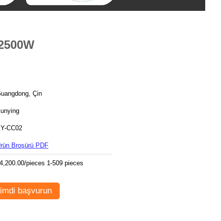
 2500W
uangdong, Çin
unying
Y-CC02
rün Broşürü PDF
4,200.00/pieces 1-509 pieces
imdi başvurun