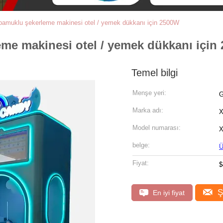
pamuklu şekerleme makinesi otel / yemek dükkanı için 2500W
me makinesi otel / yemek dükkanı için
Temel bilgi
Menşe yeri:
G
Marka adı:
X
Model numarası:
X
belge:
Ü
Fiyat:
$
Ş
En iyi fiyat