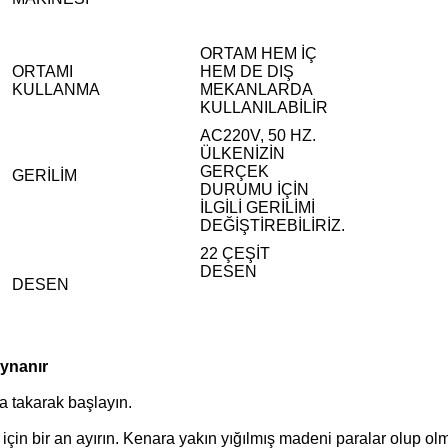
ORTAM HEM İÇ
ORTAMI
HEM DE DIŞ
KULLANMA
MEKANLARDA
KULLANILABİLİR
AC220V, 50 HZ.
ÜLKENİZİN
GERÇEK
GERİLİM
DURUMU İÇİN
İLGİLİ GERİLİMİ
DEĞİŞTİREBİLİRİZ.
22 ÇEŞİT
DESEN
DESEN
Oynanır
ya takarak başlayın.
çin bir an ayırın. Kenara yakın yığılmış madeni paralar olup ol