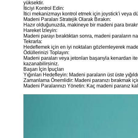
yüksektir.
İticiyi Kontrol Edin:
İtici mekanizmayı kontrol etmek için joystick'i veya d
Madeni Paraları Stratejik Olarak Bırakın:
Hazır olduğunuzda, makineye bir madeni para bırakma
Hareket İzleyin:
Madeni parayı bıraktıktan sonra, madeni paraların nas
Tekrarla:
Hedeflemek için en iyi noktaları gözlemleyerek ma
Ödüllerinizi Toplayın:
Madeni paraları veya jetonları başarıyla kenardan it
kazanabilirsiniz.
Başarı İçin İpuçları
Yığınları Hedefleyin: Madeni paraların üst üste yığıl
Zamanlama Önemlidir: Madeni paranızı bırakmak için do
Madeni Paralarınızı Yönetin: Kaç madeni paranız kaldı