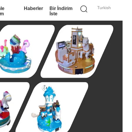
Turkish
le
Haberler
Bir İndirim
im
İste