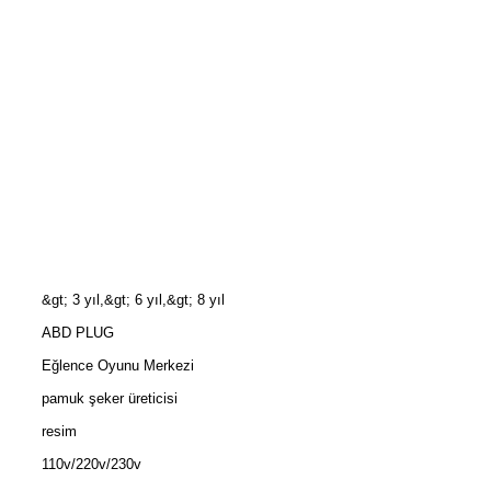
&gt; 3 yıl,&gt; 6 yıl,&gt; 8 yıl
ABD PLUG
Eğlence Oyunu Merkezi
pamuk şeker üreticisi
resim
110v/220v/230v