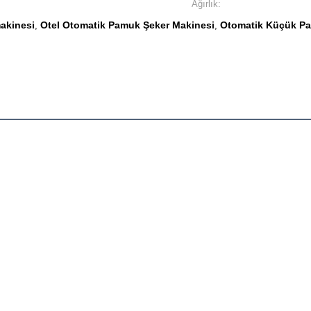
Ağırlık:
akinesi
Otel Otomatik Pamuk Şeker Makinesi
Otomatik Küçük Pa
,
,