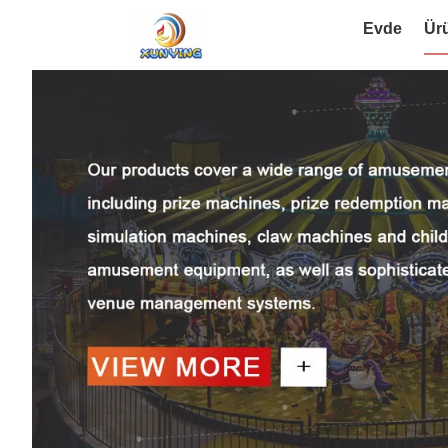
Evde
Ür