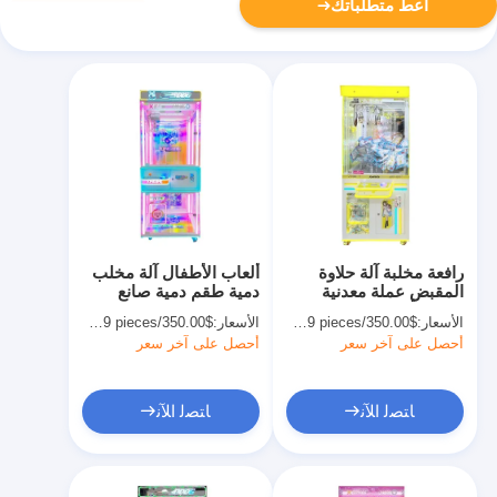
أعط متطلباتك
رافعة مخلبة آلة حلاوة
ألعاب الأطفال آلة مخلب
المقبض عملة معدنية
دمية طقم دمية صانع
تشغيل ألعاب الرقص
الديناصور OEM
الأسعار:
$350.00/pieces 1-19 pieces
الأسعار:
$350.00/pieces 1-509 pieces
أحصل على آخر سعر
أحصل على آخر سعر
ﺎﺘﺼﻟ ﺍﻶﻧ
ﺎﺘﺼﻟ ﺍﻶﻧ