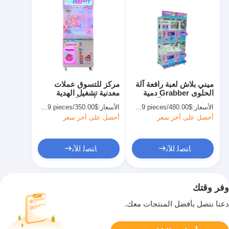
ميني بلاش لعبة رافعة آلة
مركز للتسوق عملات
الحلوى Grabber دمية
معدنية تشغيل الهدية
جائزة بوتيك لعبة آركاد
الملونة أركيد آلة مخلب
الأسعار:
$480.00/pieces 1-19 pieces
الأسعار:
$350.00/pieces 1-509 pieces
لعبة ل 6 سنوات القديمة
أحصل على آخر سعر
أحصل على آخر سعر
ﺎﺘﺼﻟ ﺍﻶﻧ
ﺎﺘﺼﻟ ﺍﻶﻧ
وفر وقتك
دعنا نتصل بأفضل المنتجات معك.