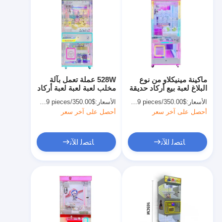
ماكينة مينيكلاو من نوع
528W عملة تعمل بآلة
البلاغ لعبة بيع أركاد حديقة
مخلب لعبة لعبة لعبة أركاد
ترفيهية عملة مخلب حلو
الأسعار:
$350.00/pieces 1-19 pieces
الأسعار:
$350.00/pieces 1-509 pieces
أحصل على آخر سعر
أحصل على آخر سعر
ﺎﺘﺼﻟ ﺍﻶﻧ
ﺎﺘﺼﻟ ﺍﻶﻧ
المنزل
المنتجات
حولنا