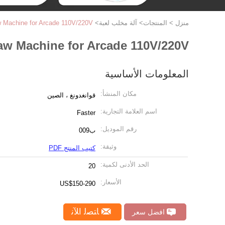
منزل
>
المنتجات
>
آلة مخلب لعبة
>
 Machine for Arcade 110V/220V
aw Machine for Arcade 110V/220V
المعلومات الأساسية
مكان المنشأ:
قوانغدونغ ، الصين
اسم العلامة التجارية:
Faster
رقم الموديل:
ب009
وثيقة:
كتيب المنتج PDF
الحد الأدنى لكمية:
20
الأسعار:
US$150-290
ﺎﺘﺼﻟ ﺍﻶﻧ
افضل سعر