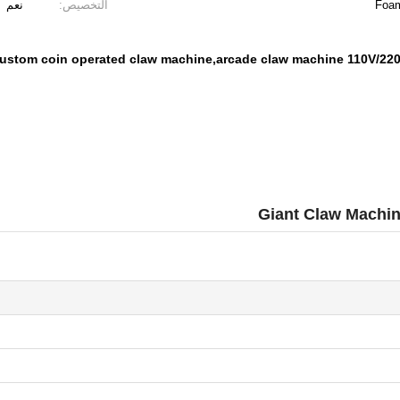
Foam
التخصيص:
نعم
ustom coin operated claw machine,arcade claw machine 110V/220
Giant Claw Machin