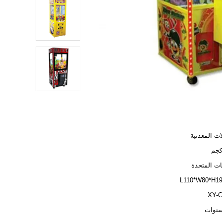
ات المعدنية
يات المتحدة
L110*W80*H1
XY-