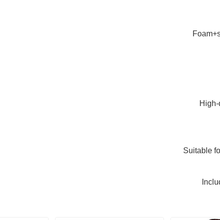
Foam+st
High-
Suitable f
Incl