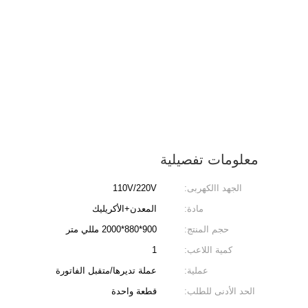
معلومات تفصيلية
الجهد االكهربى:
110V/220V
مادة:
المعدن+الأكريليك
حجم المنتج:
900*880*2000 مللي متر
كمية اللاعب:
1
عملية:
عملة تديرها/متقبل الفاتورة
الحد الأدنى للطلب:
قطعة واحدة