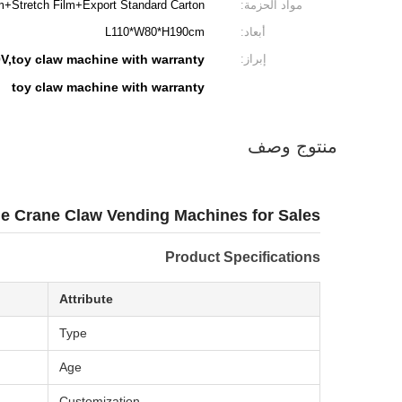
مواد الحزمة:
+Stretch Film+Export Standard Carton
أبعاد:
L110*W80*H190cm
إبراز:
V,toy claw machine with warranty
toy claw machine with warranty
منتوج وصف
e Crane Claw Vending Machines for Sales
Product Specifications
Attribute
Type
Age
Customization