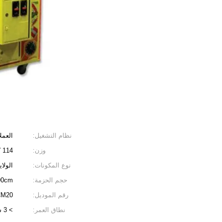
نظام التشغيل:
العمل
وزن:
114 كجم
نوع المكونات:
الولا
حجم الحزمة:
90cm
رقم الموديل:
CM20
نطاق العمر:
> 3 سنوات