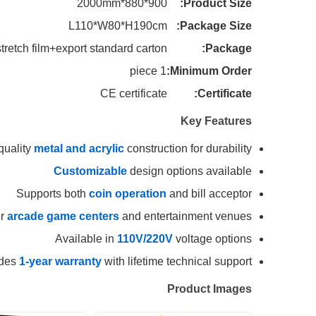
900*880*2000mm
Product Size:
L110*W80*H190cm
Package Size:
retch film+export standard carton
Package:
1 piece
Minimum Order:
CE certificate
Certificate:
Key Features
quality
metal and acrylic
construction for durability
Customizable
design options available
Supports both
coin operation
and bill acceptor
or
arcade game centers
and entertainment venues
Available in
110V/220V
voltage options
udes
1-year warranty
with lifetime technical support
Product Images