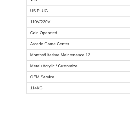
US PLUG
110V/220V
Coin Operated
Arcade Game Center
12 Months/Lifetime Maintenance
Metal+Acrylic / Customize
OEM Service
114KG