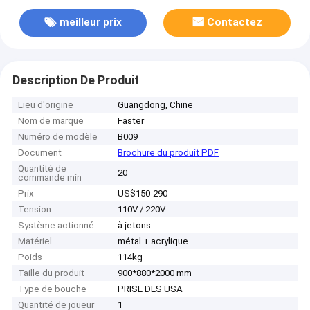
meilleur prix
Contactez
Description De Produit
Lieu d'origine
Guangdong, Chine
Nom de marque
Faster
Numéro de modèle
B009
Document
Brochure du produit PDF
Quantité de
20
commande min
Prix
US$150-290
Tension
110V / 220V
Système actionné
à jetons
Matériel
métal + acrylique
Poids
114kg
Taille du produit
900*880*2000 mm
Type de bouche
PRISE DES USA
Quantité de joueur
1