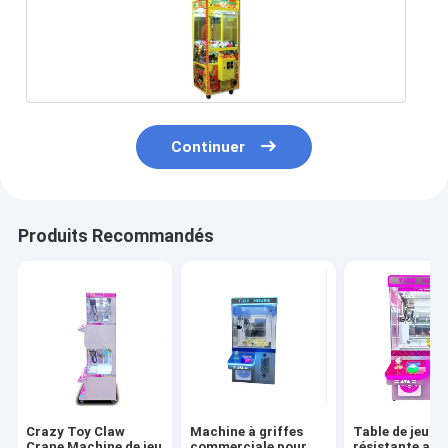
Continuer
Produits Recommandés
À la maison
Produits
À propos de nous
Crazy Toy Claw
Machine à griffes
Table de jeu c
Crane Machine de jeu
commerciale pour
résistante aux