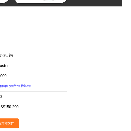
য়াংডং, চীন
aster
009
্রোডাক্ট ব্রোশিওর পিডিএফ
0
S$150-290
যোগাযোগ