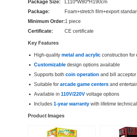
Package Size:
L110*W80*H190cm
Package:
Foam+stretch film+export standar
Minimum Order:
1 piece
Certificate:
CE certificate
Key Features
High-quality
metal and acrylic
construction for 
Customizable
design options available
Supports both
coin operation
and bill acceptor
Suitable for
arcade game centers
and enterta
Available in
110V/220V
voltage options
Includes
1-year warranty
with lifetime technica
Product Images