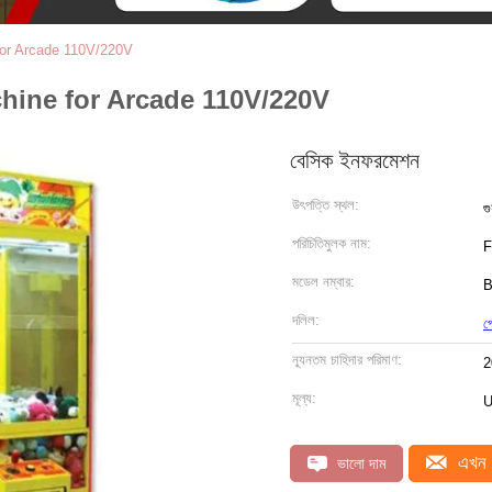
or Arcade 110V/220V
ine for Arcade 110V/220V
বেসিক ইনফরমেশন
উৎপত্তি স্থল:
গু
পরিচিতিমুলক নাম:
F
মডেল নম্বার:
B
দলিল:
প
ন্যূনতম চাহিদার পরিমাণ:
2
মূল্য:
U
এখন 
ভালো দাম