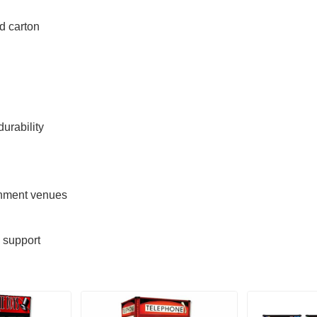
d carton
durability
inment venues
l support