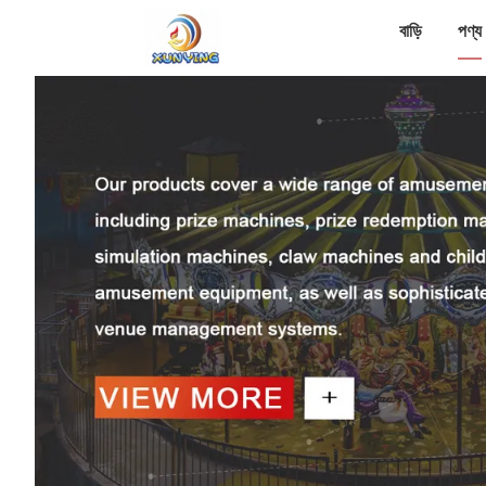
বাড়ি
পণ্য