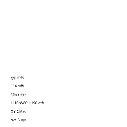
মুদ্রা চালিত
114 কেজি
ইউএস প্লাগ
L110*W80*H190 সেমি
XY-CM20
&gt;3 বছর