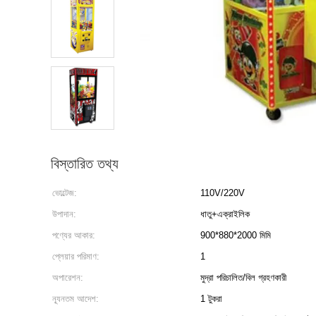
বিস্তারিত তথ্য
ভোল্টেজ:
110V/220V
উপাদান:
ধাতু+এক্রাইলিক
পণ্যের আকার:
900*880*2000 মিমি
প্লেয়ার পরিমাণ:
1
অপারেশন:
মুদ্রা পরিচালিত/বিল গ্রহণকারী
ন্যূনতম আদেশ:
1 টুকরা