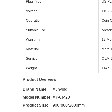
Plug Type
US P
Voltage
110V/
Operation
Coin 
Suitable For
Arcad
Warranty
12 Mo
Material
Metal+
Service
OEM S
Weight
114K
Product Overview
Brand Name:
Xunying
Model Number:
XY-CM20
Product Size:
900*880*2000mm