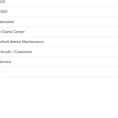
LUG
220V
Operated
e Game Center
nths/Lifetime Maintenance
Acrylic / Customize
ervice
G