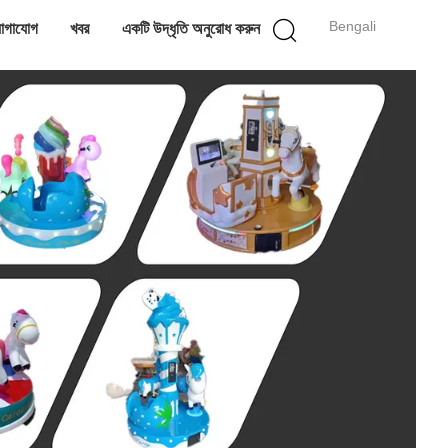
Bengali
োগাযোগ
খবর
একটি উদ্ধৃতি অনুরোধ করুন