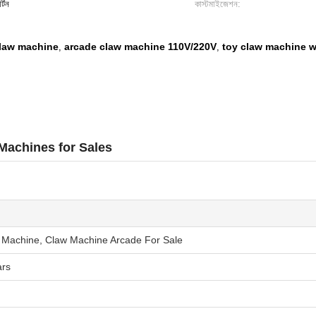
র্টন
কাস্টমাইজেশন:
claw machine
arcade claw machine 110V/220V
toy claw machine w
,
,
Machines for Sales
 Machine, Claw Machine Arcade For Sale
ars