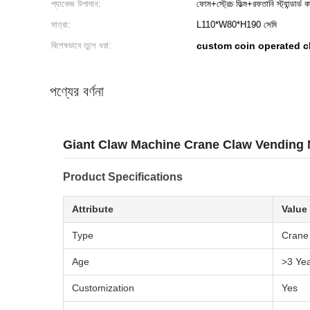
প্যাকেজ উপাদান:
ফোম+স্ট্রেচ ফিল্ম+রফতানি স্ট্যান্ডার্ড কা
মাত্রা:
L110*W80*H190 সেমি
বিশেষভাবে তুলে ধরা:
custom coin operated 
পণ্যের বর্ণনা
Giant Claw Machine Crane Claw Vending 
Product Specifications
Attribute
Value
Type
Crane
Age
>3 Ye
Customization
Yes