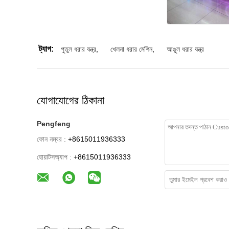
ট্যাগ:
পুতুল ধরার যন্ত্র
,
খেলনা ধরার মেশিন
,
আঙুল ধরার যন্ত্র
যোগাযোগের ঠিকানা
Pengfeng
ফোন নম্বর :
+8615011936333
হোয়াটসঅ্যাপ :
+8615011936333