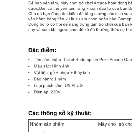
Để bạn yên tâm, Máy chơi trò chơi Arcade hoạt động bằ
được.Bạn có thể yên tâm rằng khoản đầu tư của bạn đư
Cho dù bạn đang tìm kiếm để tăng cường các dịch vụ củ
vận hành bằng tiền xu là sự lựa chọn hoàn hảo.Gameplay 
Đừng bỏ lỡ cơ hội để nâng trung tâm trò chơi của bạn
nay và xem khi người chơi đổ xô để thưởng thức sự hồi 
Đặc điểm:
Tên sản phẩm: Ticket Redemption Prize Arcade Ga
Màu sắc: Hình ảnh
Vật liệu: gỗ + nhựa + thủy tinh
Bảo hành: 1 năm
Loại phích cắm: US PLUG
Điện áp: 220V
Các thông số kỹ thuật:
Nhóm sản phẩm
Máy chơi trò ch