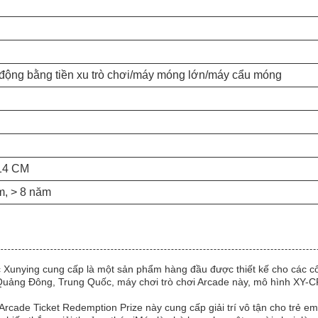
động bằng tiền xu trò chơi/máy móng lớn/máy cẩu móng
14 CM
m, > 8 năm
Xunying cung cấp là một sản phẩm hàng đầu được thiết kế cho các công 
ừ Quảng Đông, Trung Quốc, máy chơi trò chơi Arcade này, mô hình XY-C
i Arcade Ticket Redemption Prize này cung cấp giải trí vô tận cho trẻ 