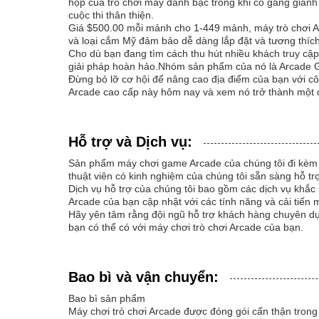
hộp của trò chơi máy đánh bạc trong khi cố gắng giành
cuộc thi thân thiện.
Giá $500.00 mỗi mảnh cho 1-449 mảnh, máy trò chơi A
và loại cắm Mỹ đảm bảo dễ dàng lắp đặt và tương thích 
Cho dù bạn đang tìm cách thu hút nhiều khách truy cập
giải pháp hoàn hảo.Nhóm sản phẩm của nó là Arcade G
Đừng bỏ lỡ cơ hội để nâng cao địa điểm của bạn với công
Arcade cao cấp này hôm nay và xem nó trở thành một đ
Hỗ trợ và Dịch vụ:
Sản phẩm máy chơi game Arcade của chúng tôi đi kèm vớ
thuật viên có kinh nghiệm của chúng tôi sẵn sàng hỗ tr
Dịch vụ hỗ trợ của chúng tôi bao gồm các dịch vụ khắ
Arcade của bạn cập nhật với các tính năng và cải tiến 
Hãy yên tâm rằng đội ngũ hỗ trợ khách hàng chuyên dụ
bạn có thể có với máy chơi trò chơi Arcade của bạn.
Bao bì và vận chuyển:
Bao bì sản phẩm
Máy chơi trò chơi Arcade được đóng gói cẩn thận trong 