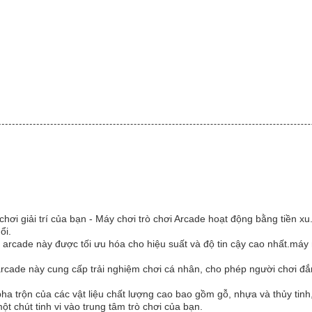
trò chơi giải trí của bạn - Máy chơi trò chơi Arcade hoạt động bằng tiền 
ổi.
arcade này được tối ưu hóa cho hiệu suất và độ tin cậy cao nhất.máy nà
arcade này cung cấp trải nghiệm chơi cá nhân, cho phép người chơi đ
pha trộn của các vật liệu chất lượng cao bao gồm gỗ, nhựa và thủy tin
 chút tinh vi vào trung tâm trò chơi của bạn.