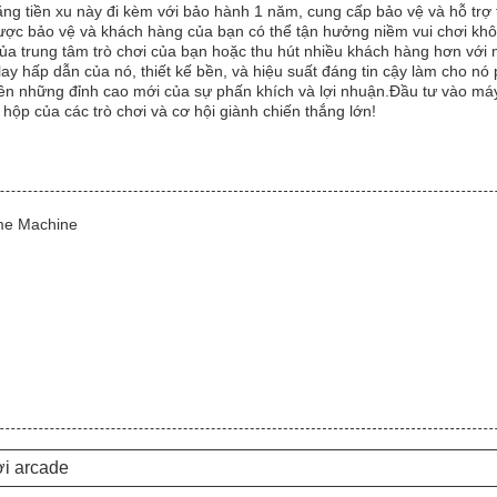
ng tiền xu này đi kèm với bảo hành 1 năm, cung cấp bảo vệ và hỗ trợ
ợc bảo vệ và khách hàng của bạn có thể tận hưởng niềm vui chơi khô
a trung tâm trò chơi của bạn hoặc thu hút nhiều khách hàng hơn với m
hấp dẫn của nó, thiết kế bền, và hiệu suất đáng tin cậy làm cho nó phả
 lên những đỉnh cao mới của sự phấn khích và lợi nhuận.Đầu tư vào má
hộp của các trò chơi và cơ hội giành chiến thắng lớn!
me Machine
ơi arcade