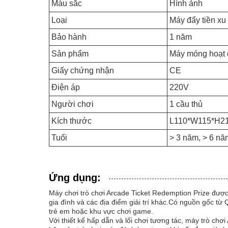
Màu sắc
Hình ảnh
Loại
Máy đẩy tiền xu
Bảo hành
1 năm
Sản phẩm
Máy móng hoạt 
Giấy chứng nhận
CE
Điện áp
220V
Người chơi
1 cầu thủ
Kích thước
L110*W115*H2
Tuổi
> 3 năm, > 6 nă
Ứng dụng:
Máy chơi trò chơi Arcade Ticket Redemption Prize được 
gia đình và các địa điểm giải trí khác.Có nguồn gốc t
trẻ em hoặc khu vực chơi game.
Với thiết kế hấp dẫn và lối chơi tương tác, máy trò chơ