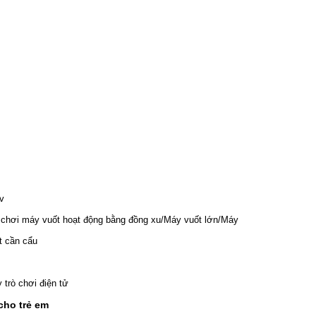
v
 chơi máy vuốt hoạt động bằng đồng xu/Máy vuốt lớn/Máy
t cần cẩu
 trò chơi điện tử
cho trẻ em