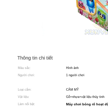
Thông tin chi tiết
Màu sắc:
Hình ảnh
Người chơi:
1 người chơi
Loại cắm:
CẮM MỸ
Vật liệu:
Gỗ+nhựa+vật liệu thủy tinh
Làm nổi bật:
Máy chơi bóng rổ hoạt đ