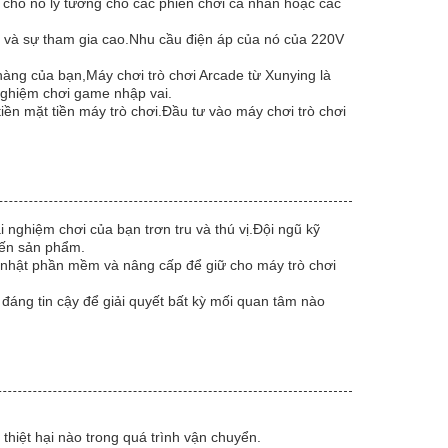
m cho nó lý tưởng cho các phiên chơi cá nhân hoặc các
 và sự tham gia cao.Nhu cầu điện áp của nó của 220V
hàng của bạn,Máy chơi trò chơi Arcade từ Xunying là
nghiệm chơi game nhập vai.
tiền mặt tiền máy trò chơi.Đầu tư vào máy chơi trò chơi
nghiệm chơi của bạn trơn tru và thú vị.Đội ngũ kỹ
 đến sản phẩm.
p nhật phần mềm và nâng cấp để giữ cho máy trò chơi
áng tin cậy để giải quyết bất kỳ mối quan tâm nào
thiệt hại nào trong quá trình vận chuyển.