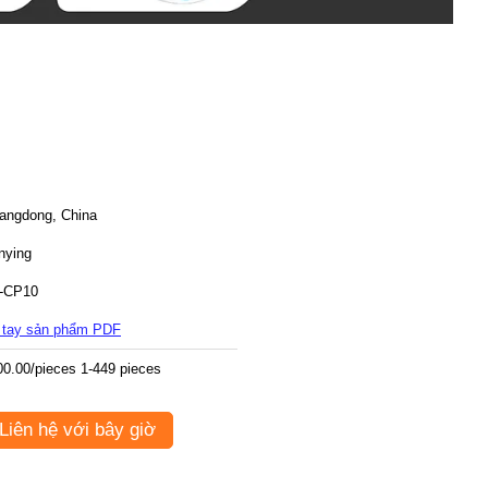
angdong, China
nying
-CP10
 tay sản phẩm PDF
00.00/pieces 1-449 pieces
Liên hệ với bây giờ