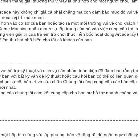
 chiến thắng giải thưởng thú vịMáy là phù hợp cho một người chơi, là
rcade này không chỉ giá cả phải chăng mà còn đảm bảo mức độ vui vẻ
ở các vị trí khác nhau.
 hơn vào cơ sở của bạn hoặc tạo ra một môi trường vui vẻ cho khách 
ame Machine nhấn mạnh sự tập trung của nó vào việc cung cấp trải 
 viên giải trí của trẻ em trò chơi thực Tiền bốc hoạt động Arcade lấy 
iểm thu hút phổ biến cho tất cả khách của bạn.
i hỗ trợ kỹ thuật và dịch vụ sản phẩm toàn diện để đảm bảo rằng trải 
ợ bạn với bất kỳ vấn đề kỹ thuật hoặc câu hỏi bạn có thể có liên quan
c phục sự cố, bảo trì và sửa chữa.Chúng tôi cũng cung cấp các bản cậ
mới nhất.
ng của chúng tôi cam kết cung cấp cho bạn sự hỗ trợ nhanh chóng và đ
một hộp bìa cứng với lớp phủ bọt bảo vệ rộng rãi để ngăn ngừa bất kỳ 