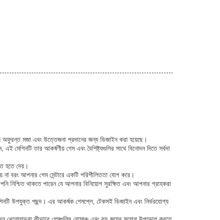
্য অফুরন্ত মজা এবং উত্তেজনা প্রদানের জন্য ডিজাইন করা হয়েছে।
, এই মেশিনটি তার আকর্ষণীয় গেম এবং বৈশিষ্ট্যগুলির সাথে বিনোদন দিতে সর্বদা
জিত হতে দেয়।
াড়ায় না বরং আপনার গেম সেন্টারে একটি পরিশীলিততা যোগ করে।
আপনি নিশ্চিত থাকতে পারেন যে আপনার বিনিয়োগ সুরক্ষিত এবং আপনার গ্রাহকরা
নটি উপযুক্ত পছন্দ। এর আকর্ষক গেমপ্লে, টেকসই ডিজাইন এবং নির্ভরযোগ্য
ন খেলোয়াড়রা কীভাবে গেমগুলির রোমাঞ্চ এবং বড় জয়ের সুযোগ উপভোগ করতে