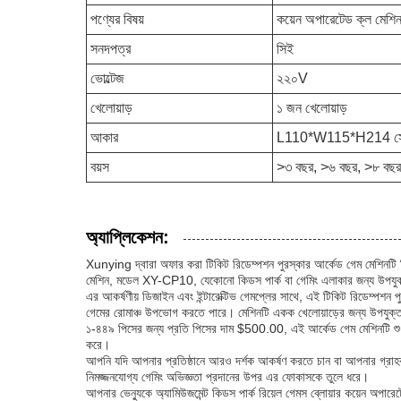
পণ্যের বিষয়
কয়েন অপারেটেড ক্ল মেশিন
সনদপত্র
সিই
ভোল্টেজ
২২০V
খেলোয়াড়
১ জন খেলোয়াড়
আকার
L110*W115*H214 সে
বয়স
>৩ বছর, >৬ বছর, >৮ বছর
অ্যাপ্লিকেশন:
Xunying দ্বারা অফার করা টিকিট রিডেম্পশন পুরস্কার আর্কেড গেম মেশিনটি বি
মেশিন, মডেল XY-CP10, যেকোনো কিডস পার্ক বা গেমিং এলাকার জন্য উপয
এর আকর্ষণীয় ডিজাইন এবং ইন্টারেক্টিভ গেমপ্লের সাথে, এই টিকিট রিডেম্পশন পুর
গেমের রোমাঞ্চ উপভোগ করতে পারে। মেশিনটি একক খেলোয়াড়ের জন্য উপযুক্ত, 
১-৪৪৯ পিসের জন্য প্রতি পিসের দাম $500.00, এই আর্কেড গেম মেশিনটি শুধুম
করে।
আপনি যদি আপনার প্রতিষ্ঠানে আরও দর্শক আকর্ষণ করতে চান বা আপনার গ্রাহ
নিমজ্জনযোগ্য গেমিং অভিজ্ঞতা প্রদানের উপর এর ফোকাসকে তুলে ধরে।
আপনার ভেন্যুকে অ্যামিউজমেন্ট কিডস পার্ক রিয়েল গেমস ব্লোয়ার কয়েন অপার