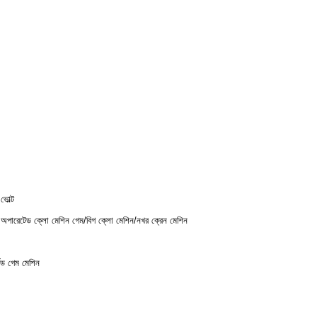
ভোল্ট
রা অপারেটেড ক্লো মেশিন গেম/বিগ ক্লো মেশিন/নখর ক্রেন মেশিন
েড গেম মেশিন