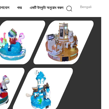
Bengali
োগাযোগ
খবর
একটি উদ্ধৃতি অনুরোধ করুন