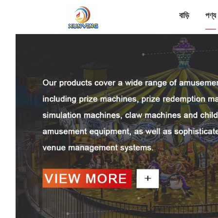
বাড়ি
পণ্য