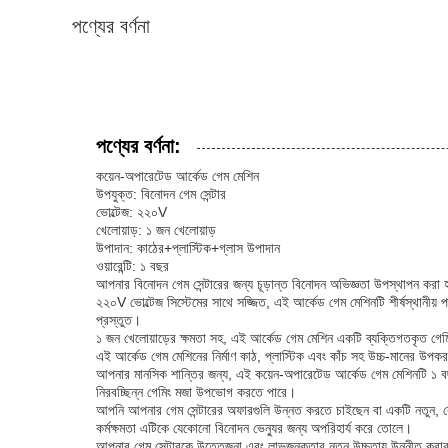
পণ্যের বর্ণনা
পণ্যের বর্ণনা:
কয়েন-অপারেটেড আর্কেড গেম মেশিন
উপযুক্ত: বিনোদন গেম সেন্টার
ভোল্টেজ: ২২০V
খেলোয়াড়: ১ জন খেলোয়াড়
উপাদান: কাঠের+প্লাস্টিক+গ্লাস উপাদান
ওয়ারেন্টি: ১ বছর
আপনার বিনোদন গেম সেন্টারের জন্য চূড়ান্ত বিনোদন অভিজ্ঞতা উপস্থাপন করা
২২০V ভোল্টেজ সিস্টেমের সাথে সজ্জিত, এই আর্কেড গেম মেশিনটি শীর্ষস্থানীয় প
প্রস্তুত।
১ জন খেলোয়াড়ের ক্ষমতা সহ, এই আর্কেড গেম মেশিন একটি ব্যক্তিগতকৃত গেমিং অ
এই আর্কেড গেম মেশিনের নির্মাণ কাঠ, প্লাস্টিক এবং কাঁচ সহ উচ্চ-মানের উপকর
আপনার মানসিক শান্তির জন্য, এই কয়েন-অপারেটেড আর্কেড গেম মেশিনটি ১ বছর
নিরবচ্ছিন্ন গেমিং মজা উপভোগ করতে পারে।
আপনি আপনার গেম সেন্টারের অফারগুলি উন্নত করতে চাইছেন বা একটি নতুন, র
কর্মক্ষমতা এটিকে যেকোনো বিনোদন ভেন্যুর জন্য অপরিহার্য করে তোলে।
আপনার গেম সেন্টারকে উত্তেজনা এবং লাভজনকতার নতুন উচ্চতায় উন্নীত করার