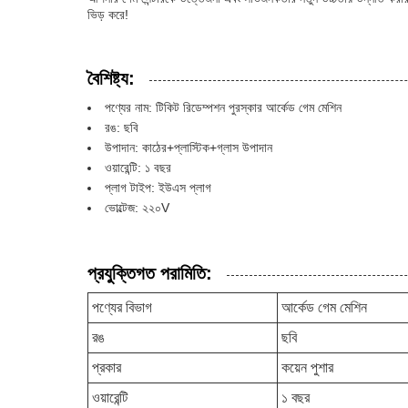
ভিড় করে!
বৈশিষ্ট্য:
পণ্যের নাম: টিকিট রিডেম্পশন পুরস্কার আর্কেড গেম মেশিন
রঙ: ছবি
উপাদান: কাঠের+প্লাস্টিক+গ্লাস উপাদান
ওয়ারেন্টি: ১ বছর
প্লাগ টাইপ: ইউএস প্লাগ
ভোল্টেজ: ২২০V
প্রযুক্তিগত পরামিতি:
পণ্যের বিভাগ
আর্কেড গেম মেশিন
রঙ
ছবি
প্রকার
কয়েন পুশার
ওয়ারেন্টি
১ বছর