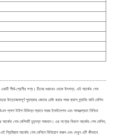
একটি শীর্ষ-শ্রেণীর পণ্য। চীনের গুয়াংডং থেকে উৎপন্ন, এই আর্কেড গেম
 উত্তেজনাপূর্ণ পুরস্কার জেতার চেষ্টা করার সময় ক্যাশ গ্র্যাবিং মানি মেশিন
স প্লাগ টাইপ বিভিন্ন স্থানে সহজ ইনস্টলেশন এবং সামঞ্জস্যতা নিশ্চিত
র্কেড গেম মেশিনটি চূড়ান্ত সমাধান। এর পণ্যের বিভাগ আর্কেড গেম মেশিন,
 এই প্রিমিয়াম আর্কেড গেম মেশিনে বিনিয়োগ করুন এবং দেখুন এটি কীভাবে