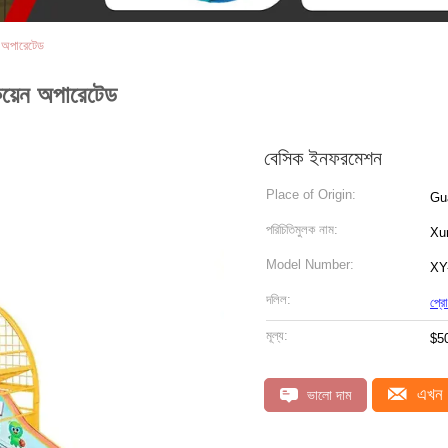
 অপারেটেড
য়েন অপারেটেড
বেসিক ইনফরমেশন
Place of Origin:
Gu
পরিচিতিমুলক নাম:
Xu
Model Number:
XY
দলিল:
প্র
মূল্য:
$5
এখন 
ভালো দাম