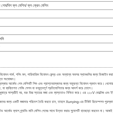
 গেম/বিগ ক্ল মেশিন/ ক্ল ক্রেন মেশিন
মি
নোদন পার্ক, শপিং মল, পারিবারিক বিনোদন কেন্দ্র এবং অন্যান্য অবসর স্থানগুলির জন্য ডিজাইন করা 
ুক্ত সংযোজন।
স্কার আর্কেড গেম মেশিনটি শিশু এবং প্রাপ্তবয়স্কদের জন্য অফুরন্ত বিনোদন প্রদান করে। খেলোয়াড়রা
যা ব্যক্তিগত গেমিং সেশন বা বন্ধুত্বপূর্ণ প্রতিযোগিতার জন্য আদর্শ করে তোলে।
াত্র সাশ্রয়ীই নয়, বরং উচ্চ স্তরের মজা এবং ব্যস্ততাও নিশ্চিত করে। এর ২২০V ভোল্টেজ এবং ইউএ
কদের জন্য একটি মজাদার পরিবেশ তৈরি করতে চান, তাহলে Xunying-এর টিকিট রিডেম্পশন পুরস্কার আ
েটেড আর্কেড ক্যাশ গ্র্যাবিং মানি মেশিন গেমের সাথে উন্নত করার সুযোগটি হাতছাড়া করবেন না। আজই