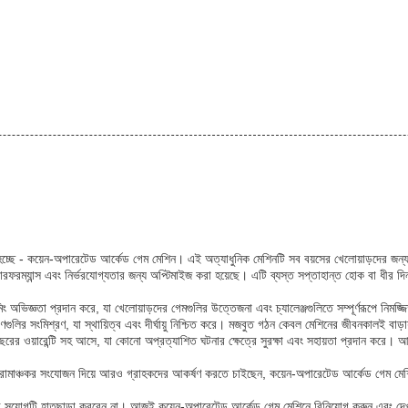
 হচ্ছে - কয়েন-অপারেটেড আর্কেড গেম মেশিন। এই অত্যাধুনিক মেশিনটি সব বয়সের খেলোয়াড়দের জন
ারফরম্যান্স এবং নির্ভরযোগ্যতার জন্য অপ্টিমাইজ করা হয়েছে। এটি ব্যস্ত সপ্তাহান্ত হোক বা ধীর দিন
ভিজ্ঞতা প্রদান করে, যা খেলোয়াড়দের গেমগুলির উত্তেজনা এবং চ্যালেঞ্জগুলিতে সম্পূর্ণরূপে নিমজ্
ণগুলির সংমিশ্রণ, যা স্থায়িত্ব এবং দীর্ঘায়ু নিশ্চিত করে। মজবুত গঠন কেবল মেশিনের জীবনকালই ব
ের ওয়ারেন্টি সহ আসে, যা কোনো অপ্রত্যাশিত ঘটনার ক্ষেত্রে সুরক্ষা এবং সহায়তা প্রদান করে। 
োমাঞ্চকর সংযোজন দিয়ে আরও গ্রাহকদের আকর্ষণ করতে চাইছেন, কয়েন-অপারেটেড আর্কেড গেম মেশি
 সুযোগটি হাতছাড়া করবেন না। আজই কয়েন-অপারেটেড আর্কেড গেম মেশিনে বিনিয়োগ করুন এবং দেখু