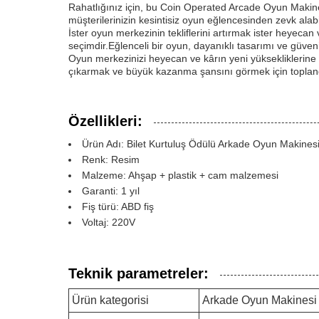
Rahatlığınız için, bu Coin Operated Arcade Oyun Makine
müşterilerinizin kesintisiz oyun eğlencesinden zevk alabi
İster oyun merkezinin tekliflerini artırmak ister heye
seçimdir.Eğlenceli bir oyun, dayanıklı tasarımı ve güveni
Oyun merkezinizi heyecan ve kârın yeni yüksekliklerin
çıkarmak ve büyük kazanma şansını görmek için toplandı
Özellikleri:
Ürün Adı: Bilet Kurtuluş Ödülü Arkade Oyun Makines
Renk: Resim
Malzeme: Ahşap + plastik + cam malzemesi
Garanti: 1 yıl
Fiş türü: ABD fiş
Voltaj: 220V
Teknik parametreler:
Ürün kategorisi
Arkade Oyun Makinesi