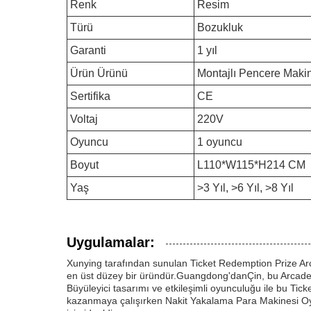
Renk
Resim
Türü
Bozukluk
Garanti
1 yıl
Ürün Ürünü
Montajlı Pencere Maki
Sertifika
CE
Voltaj
220V
Oyuncu
1 oyuncu
Boyut
L110*W115*H214 CM
Yaş
>3 Yıl, >6 Yıl, >8 Yıl
Uygulamalar:
Xunying tarafından sunulan Ticket Redemption Prize Arca
en üst düzey bir üründür.Guangdong'danÇin, bu Arcade
Büyüleyici tasarımı ve etkileşimli oyunculuğu ile bu Ti
kazanmaya çalışırken Nakit Yakalama Para Makinesi Oyu