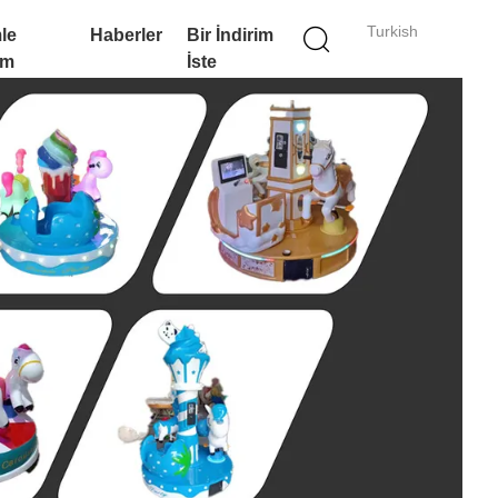
Turkish
le
Haberler
Bir İndirim
im
İste