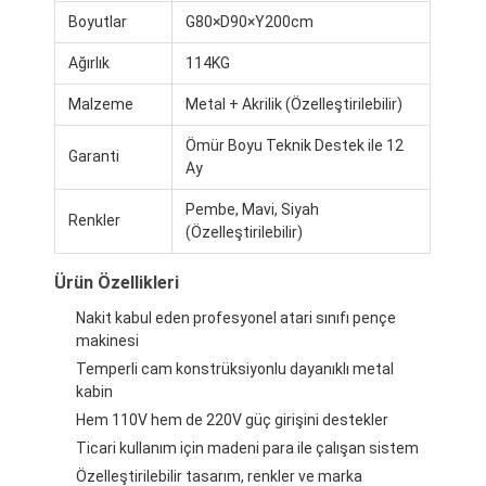
Boyutlar
G80×D90×Y200cm
Ağırlık
114KG
Malzeme
Metal + Akrilik (Özelleştirilebilir)
Ömür Boyu Teknik Destek ile 12
Garanti
Ay
Pembe, Mavi, Siyah
Renkler
(Özelleştirilebilir)
Ürün Özellikleri
Nakit kabul eden profesyonel atari sınıfı pençe
makinesi
Evde
Temperli cam konstrüksiyonlu dayanıklı metal
kabin
Ürün
Hem 110V hem de 220V güç girişini destekler
Ticari kullanım için madeni para ile çalışan sistem
Bizim Hakkımızda
Özelleştirilebilir tasarım, renkler ve marka