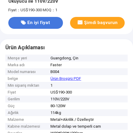
Okuyucu ile 110V/220V
Fiyat：US$190-300
MOQ：1
En iyi fiyat
Şimdi başvurun
Ürün Açıklaması
Menşe yeri
Guangdong, Çin
Marka adı
Faster
Model numarası
B004
belge
Ürün Broşürü PDF
Min sipariş miktarı
1
Fiyat
US$190-300
Gerilim
110V/220V
Güç
80-120W
Ağırlık
114kg
Malzeme
Metal+Akrilik / Özelleştir
Kabine malzemesi
Metal dolap ve temperli cam