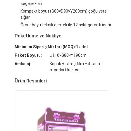
seçenekleri
Fabrika turu
Kompakt boyut (G80×D90×Y200cm) çoğu yere
sığar
Kalite Kontrolü
Ömür boyu teknik destek ile 12 aylık garanti içerir
Bizimle İletişim
Paketleme ve Nakliye
Haberler
Minimum Sipariş Miktarı (MOQ):
1 adet
Paket Boyutu:
U110×G80×Y190cm
Bir İndirim İste
Ambalaj:
Köpük + streç film + ihracat
standart karton
Ürün Resimleri
Oyuncak Pençeler Makinesi
Pamuk Şeker Makinesi
çekiç vurma oyun makinesi
Arkade Basketbol Makinesi