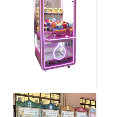
Klip Ödül Makinesi
Boks yumruk makinesi
atari oyun makinesi
Eğlence Parkı Bumperi
Arkade Hava Hockey Masası
jetonlu Kiddie Ride
Karusel Çocuk Yürüyüşü
Yarış Arcade Makinesi
Token Değiştirme Makinesi