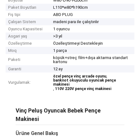
Boyutlar
W80*D90*H200cm
Paket Boyutları
L110*w80*h190cm
Fiş tipi
ABD PLUG
Çalışan Sistem
madeni para ile çalıştırılır
Oyuncu Kapasitesi
1 oyuncu
Asgari yaş
>3 yıl
Özelleştirme
Özelleştirmeyi Destekleyin
Moq
1 parça
köpük+streç film+dışa aktarma standart
Paketi
kartonu
Garanti
12 ay
,
özel pençe vinç arcade oyunu
banknot okuyuculu oyuncak pençe
Vurgulamak:
makinesi
,
110V 220V pençe vinç makinesi
Vinç Peluş Oyuncak Bebek Pençe
Makinesi
Ürüne Genel Bakış