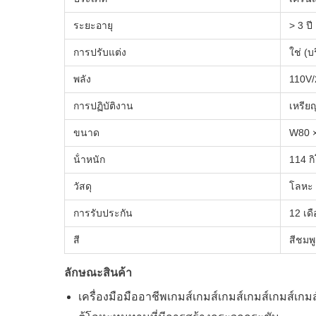
ระยะอายุ
> 3 ปี
การปรับแต่ง
ใช่ (
พลัง
110V/
การปฏิบัติงาน
เหรียญ
ขนาด
W80 ×
น้ําหนัก
114 ก
วัสดุ
โลหะ 
การรับประกัน
12 เด
สี
สีชมพู
ลักษณะสินค้า
เครื่องมือมืออาชีพเกมส์เกมส์เกมส์เกมส์เกมส์เกมส