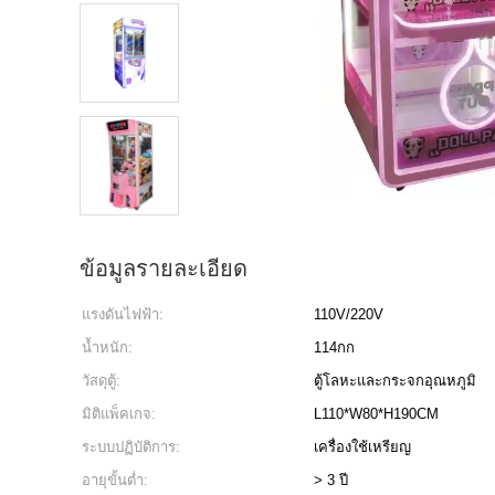
ข้อมูลรายละเอียด
แรงดันไฟฟ้า:
110V/220V
น้ำหนัก:
114กก
วัสดุตู้:
ตู้โลหะและกระจกอุณหภูมิ
มิติแพ็คเกจ:
L110*W80*H190CM
ระบบปฏิบัติการ:
เครื่องใช้เหรียญ
อายุขั้นต่ำ:
> 3 ปี