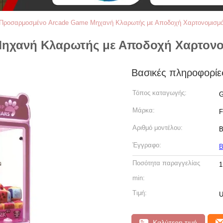
Προσαρμοσμένο Arcade Game Μηχανή Κλαρωτής με Αποδοχή Χαρτονομισμ
ηχανή Κλαρωτής με Αποδοχή Χαρτονο
Βασικές πληροφορίε
Τόπος καταγωγής:
G
Μάρκα:
F
Αριθμό μοντέλου:
B
Έγγραφο:
Β
Ποσότητα παραγγελίας
1
min:
Τιμή:
U
Καλύτερη τιμή