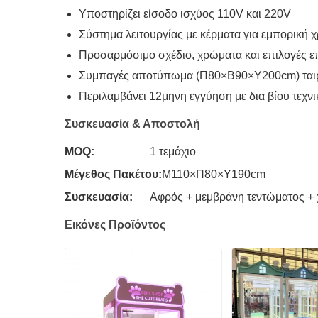
Υποστηρίζει είσοδο ισχύος 110V και 220V
Σύστημα λειτουργίας με κέρματα για εμπορική 
Προσαρμόσιμο σχέδιο, χρώματα και επιλογές 
Συμπαγές αποτύπωμα (Π80×Β90×Υ200cm) ταιριά
Περιλαμβάνει 12μηνη εγγύηση με δια βίου τεχν
Συσκευασία & Αποστολή
MOQ:
1 τεμάχιο
Μέγεθος Πακέτου:
Μ110×Π80×Υ190cm
Συσκευασία:
Αφρός + μεμβράνη τεντώματος + 
Εικόνες Προϊόντος