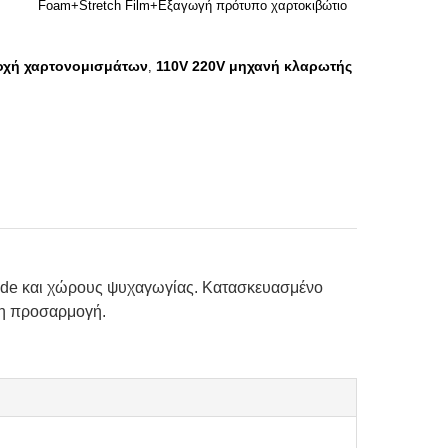
Foam+Stretch Film+Εξαγωγή πρότυπο χαρτοκιβώτιο
οχή χαρτονομισμάτων
110V 220V μηχανή κλαρωτής
,
cade και χώρους ψυχαγωγίας. Κατασκευασμένο
ήρη προσαρμογή.