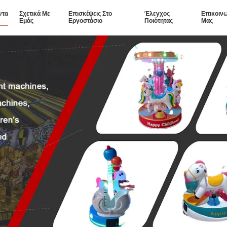
ντα
Σχετικά Με
Επισκέψεις Στο
Έλεγχος
Επικοιν
Εμάς
Εργοστάσιο
Ποιότητας
Μας