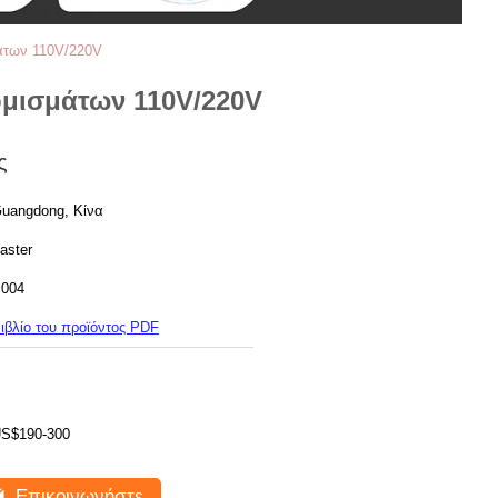
άτων 110V/220V
μισμάτων 110V/220V
ς
uangdong, Κίνα
aster
004
ιβλίο του προϊόντος PDF
S$190-300
Επικοινωνήστε