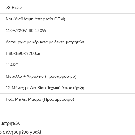
>3 Ετών
Ναι (Διαθέσιμη Υπηρεσία OEM)
110V/220V, 80-120W
Λειτουργία με κέρματα με δέκτη μετρητών
Π80×Β90×Υ200cm
114KG
Μέταλλο + Ακρυλικό (Προσαρμόσιμο)
12 Μήνες με Δια Βίου Τεχνική Υποστήριξη
Ροζ, Μπλε, Μαύρο (Προσαρμόσιμο)
 μετρητών
ό σκληρυμένο γυαλί