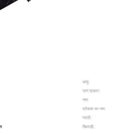
आयु:
प्लग प्रकार:
नाम:
प्रोडक्ट का नाम:
गारंटी:
एम
खिलाड़ी: