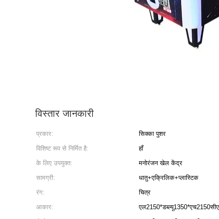
विस्तार जानकारी
प्रकार:
सिक्का पुशर
विशिष्ट रूप से निर्मित है:
हाँ
के लिए उपयुक्त:
मनोरंजन खेल केंद्र
सामग्री:
धातु+एक्रिलिक+प्लास्टिक
रंग:
चित्र
आकार:
एल2150*डब्ल्यू1350*एच2150सी