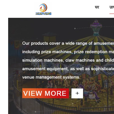
घर
उत्