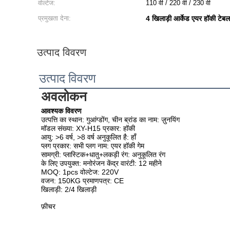
वोल्टेज:
110 वी / 220 वी / 230 वी
प्रमुखता देना:
4 खिलाड़ी आर्केड एयर हॉकी टेबल
उत्पाद विवरण
उत्पाद विवरण
अवलोकन
आवश्यक विवरण
उत्पत्ति का स्थान: गुआंग्डोंग, चीन ब्रांड का नाम: ज़ुनयिंग
मॉडल संख्या: XY-H15 प्रकार: हॉकी
आयु: >6 वर्ष, >8 वर्ष अनुकूलित है: हाँ
प्लग प्रकार: सभी प्लग नाम: एयर हॉकी गेम
सामग्री: प्लास्टिक+धातु+लकड़ी रंग: अनुकूलित रंग
के लिए उपयुक्त: मनोरंजन केंद्र वारंटी: 12 महीने
MOQ: 1pcs वोल्टेज: 220V
वजन: 150KG प्रमाणपत्र: CE
खिलाड़ी: 2/4 खिलाड़ी
फ़ीचर