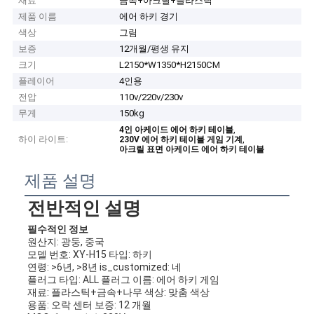
재료
금속+아크릴+플라스틱
제품 이름
에어 하키 경기
색상
그림
보증
12개월/평생 유지
크기
L2150*W1350*H2150CM
플레이어
4인용
전압
110v/220v/230v
무게
150kg
,
4인 아케이드 에어 하키 테이블
하이 라이트:
,
230V 에어 하키 테이블 게임 기계
아크릴 표면 아케이드 에어 하키 테이블
제품 설명
전반적인 설명
필수적인 정보
원산지: 광둥, 중국
모델 번호: XY-H15 타입: 하키
연령: >6년, >8년 is_customized: 네
플러그 타입: ALL 플러그 이름: 에어 하키 게임
재료: 플라스틱+금속+나무 색상: 맞춤 색상
용품: 오락 센터 보증: 12 개월