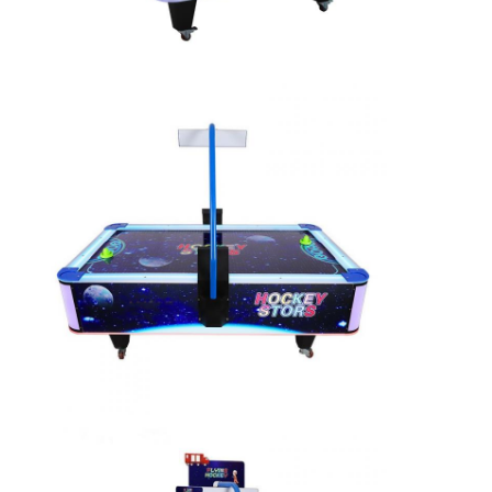
클립 상 기계
박스 펀치 머신
아케이드 게임 기계
놀이공원 벙퍼카
아케이드 에어 하키 테이블
동전 작동식의 꼬마 여행
회전목마 꼬마는 탑니다
아케이드 기계를 경주하기
토큰 교환 기계