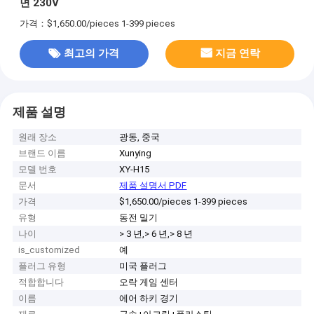
면 230V
가격：$1,650.00/pieces 1-399 pieces
최고의 가격
지금 연락
제품 설명
원래 장소
광동, 중국
브랜드 이름
Xunying
모델 번호
XY-H15
문서
제품 설명서 PDF
가격
$1,650.00/pieces 1-399 pieces
유형
동전 밀기
나이
> 3 년,> 6 년,> 8 년
is_customized
예
플러그 유형
미국 플러그
적합합니다
오락 게임 센터
이름
에어 하키 경기