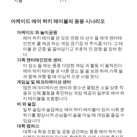
지불
T/T
아케이드 에어 하키 테이블의 응용 시나리오
아케이드 와 놀이공원
:
에어 하키 테이블 은 모든 연령 의 선수 들 에게 엔터테
인먼트 를 제공 하는 게임 경기장 의 주식품 이다. 그 테
이블 은 군중 을 끌어당기고 우호적 인 경쟁 을 장려 한
다.
가족 엔터테인먼트 센터
:
이 장소 들 에는 종종 다양한 게임 과 활동 이 펼쳐진다.
에어 하키 테이블 은 다른 명소 들 을 보완 하여 가족 들
과 함께 여행 할 때 이상적 으로 사용 된다.
게임실 및 레크리에이션 센터
:
많은 레크리에이션 센터와 청소년 클럽은 소셜 상호 작
용과 신체 활동을 촉진하는 게임 제공의 일부로 에어 하
키 테이블을 포함합니다.
집
바 와 술집
:
일부 술집과 술집에는 에어 하키 테이블이 있어 사회 분
위기를 향상시켜 손님들이 술을 마실 때 게임을 즐길 수
제품
있습니다.
대학 캠퍼스
:
우리 에 관한 것
대학 내 학생 조합 및 공동 공간에는 종종 에어 하키 테
이블이 마련되어 있으며, 학생들은 수업 사이에 휴식을