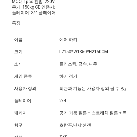
MOQ: 1pcs 전압: 220V
무게: 150kg CE 인증서:
플레이어: 2/4 플레이어
특징
이름
에어 하키
크기
L2150*W1350*H2150CM
소재
플라스틱, 금속, 나무
게임 종류
하키 경기
사용자 정의
외관과 기능은 사용자 정의 될 수 있습니
플레이어
2/4
패키지
공기 거품 필름 + 스트레치 필름 + 목재 
항구
호랑푸,난샤,센젠