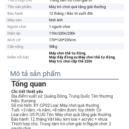
Thích hợp cho
Trung tâm trò chơi giải trí
Tên sản phẩm
Máy trò chơi quà tặng giải thưởng
Bảo hành
12 tháng / Bảo trì suốt đời
Màu sắc
hình ảnh
Người chơi
1 người chơi
Điện áp
110v/220v/230v
Kích cỡ
170*120*235cm
Cân nặng
50kg
,
Máy chơi thẻ tự động
Điểm nổi bật:
,
Máy đẩy đồng xu Máy chơi thẻ tự động
Máy trò chơi clip thẻ 220v
Mô tả sản phẩm
Tổng quan
Chi tiết thiết yếu
Địa điểm xuất xứ: Quảng Đông, Trung Quốc Tên thương 
hiệu: Xunying
Số mô hình: XY-CP02 Loại: Máy chơi quà thưởng
Tuổi: >3 năm, >6 năm, >8 năm được tùy chỉnh: Có
Loại cắm: US PLUG Tên: Máy chơi quà tặng giải thưởng
Bảo hành: 12 tháng Vật liệu: kim loại + acrylic + nhựa
Thích hợp cho: Trung tâm trò chơi giải trí Người chơi: 2 
người chơi