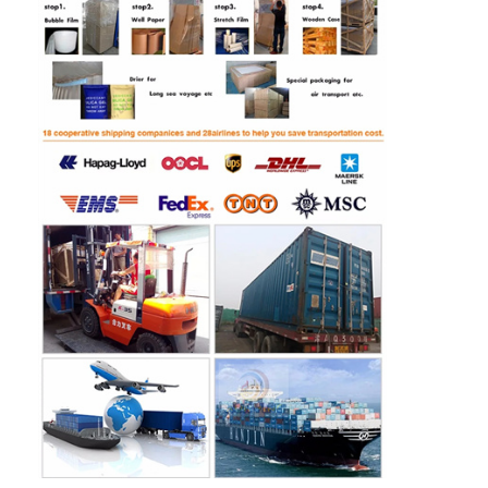
Chuyến tham quan nhà máy
Kiểm soát chất lượng
Liên hệ với chúng tôi
Tin tức
Yêu cầu Đặt giá
Máy móng đồ chơi
Máy làm kẹo bông
máy chơi game đập búa
Máy chơi bóng rổ arcade