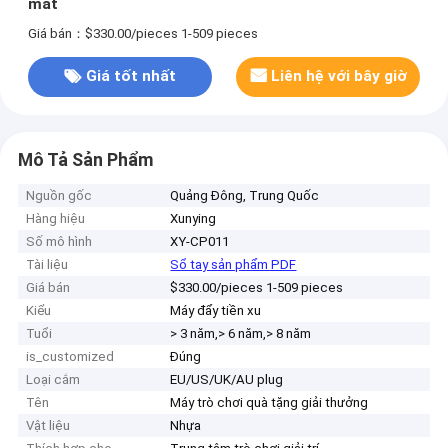
mát
Giá bán：$330.00/pieces 1-509 pieces
Giá tốt nhất
Liên hệ với bây giờ
Mô Tả Sản Phẩm
Nguồn gốc
Quảng Đông, Trung Quốc
Hàng hiệu
Xunying
Số mô hình
XY-CP011
Tài liệu
Sổ tay sản phẩm PDF
Giá bán
$330.00/pieces 1-509 pieces
Kiểu
Máy đẩy tiền xu
Tuổi
> 3 năm,> 6 năm,> 8 năm
is_customized
Đúng
Loại cắm
EU/US/UK/AU plug
Tên
Máy trò chơi quà tặng giải thưởng
Vật liệu
Nhựa