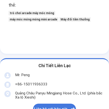
Máy giải thưởng Clip
thẻ:
trò chơi arcade máy móc móng
Máy đấm đấm
máy móc móng móng mini arcade
Máy đổi tiền thưởng
máy trò chơi điện tử
Công viên giải trí Bumper Car
Arcade Air Hockey Table
Kiddie Ride vận hành bằng tiền xu
Chi Tiết Liên Lạc
Chuyến đi vòng xoáy trẻ em
Mr. Peng
Máy chơi game đua xe
+86-15011936333
Máy trao đổi token
Quảng Châu Panyu Mingjiang Hose Co., Ltd. (phía bắc
Xa lộ Xieshi)