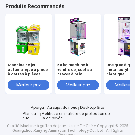
Produits Recommandés
Machine de jeu
50 kg machine à
Une grue à grif
automatique à pince
vendre de jouets à
métal acryliqu
à cartes à pièces
craves à prix
plastique
110V pour parcs à
abordable
personnalisée
thème
vendant des je
Meilleur prix
Meilleur prix
Meilleur p
pour des prix
passionnants
Aperçu
Au sujet de nous
Desktop Site
Plan du
Politique en matière de protection de
site
la vie privée
Qualité
Machine à griffes de jouet
Usine De Chine.Copyright © 2025
Guangzhou Xunying Animation Technology Co., Ltd.. All Rights
Reserved.