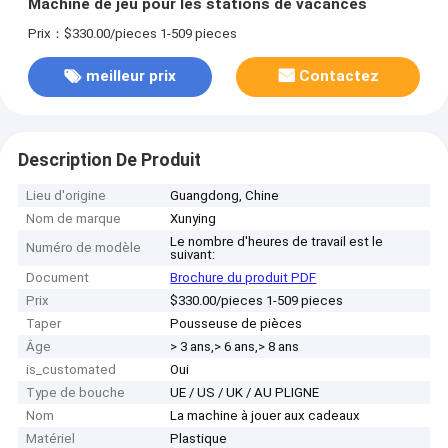
Machine de jeu pour les stations de vacances
Prix：$330.00/pieces 1-509 pieces
meilleur prix
Contactez
Description De Produit
Lieu d'origine
Guangdong, Chine
Nom de marque
Xunying
Le nombre d'heures de travail est le
Numéro de modèle
suivant:
Document
Brochure du produit PDF
Prix
$330.00/pieces 1-509 pieces
Taper
Pousseuse de pièces
Âge
> 3 ans,> 6 ans,> 8 ans
is_customated
Oui
Type de bouche
UE / US / UK / AU PLIGNE
Nom
La machine à jouer aux cadeaux
Matériel
Plastique