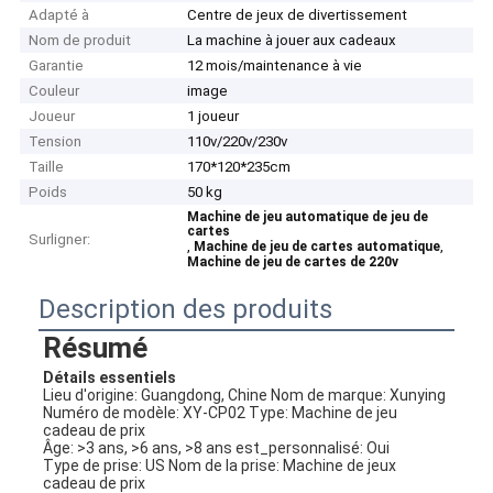
Adapté à
Centre de jeux de divertissement
Nom de produit
La machine à jouer aux cadeaux
Garantie
12 mois/maintenance à vie
Couleur
image
Joueur
1 joueur
Tension
110v/220v/230v
Taille
170*120*235cm
Poids
50 kg
Machine de jeu automatique de jeu de
cartes
Surligner:
,
,
Machine de jeu de cartes automatique
Machine de jeu de cartes de 220v
Description des produits
Résumé
Détails essentiels
Lieu d'origine: Guangdong, Chine Nom de marque: Xunying
Numéro de modèle: XY-CP02 Type: Machine de jeu 
cadeau de prix
Âge: >3 ans, >6 ans, >8 ans est_personnalisé: Oui
Type de prise: US Nom de la prise: Machine de jeux 
cadeau de prix