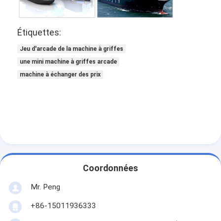
machine professionnelle d'agrafe
Machine à frapper à la boxe
Étiquettes:
Jeu d'arcade de la machine à griffes
machine de jeu électronique
une mini machine à griffes arcade
Une voiture de stationnement
machine à échanger des prix
Table de hockey aérien en arcade
Tour à jetons de Kiddie
Tour de Kiddie de carrousel
emballage de la machine d'arcade
Coordonnées
Machine d' échange de jetons
Mr. Peng
+86-15011936333