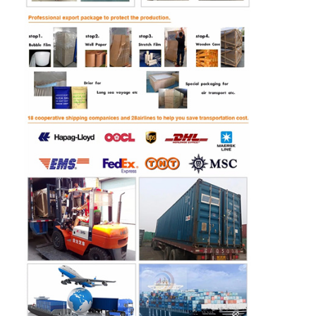
Visite de l'usine
Contrôle de la qualité
Nous contacter
Nouvelles
Demandez un devis
Machine à griffes de jouet
machine de sucrerie de coton
machine à jouer au marteau
Machine de basket-ball de jeu