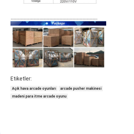
Fabrika turu
Kalite Kontrolü
Bizimle İletişim
Haberler
Bir İndirim İste
Etiketler:
Oyuncak Pençeler Makinesi
Açık hava arcade oyunları
arcade pusher makinesi
madeni para itme arcade oyunu
Pamuk Şeker Makinesi
çekiç vurma oyun makinesi
Arkade Basketbol Makinesi