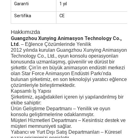
Garanti
1 yıl
Sertifika
CE
Hakkımızda
Guangzhou Xunying Animasyon Technology Co.,
Ltd
. – Eğlence Çözümlerinde Yenilik
2012 yılında kurulan Guangzhou Xunying Animasyon
Technology Co., Ltd., oyun konsolu operasyonları
konusunda uzmanlaşmış, güvenilir ve dürüst bir
şirkettir. Çin'in en büyük animasyon endüstri merkezi
olan Star Force Animasyon Endüstri Parkı'nda
bulunan şirketimiz, en son teknolojiyi yaratıcı eğlence
çözümleriyle birleştirmektedir.
Kapsamlı İş Yapısı
Şirketimiz, aşağıdakileri içeren iyi yapılandırılmış bir
ekibe sahiptir:
Ürün Geliştirme Departmanı – Yenilik ve oyun
konsolu geliştirmelerine odaklanmıştır.
Müşteri Hizmetleri Departmanı – Kesintisiz destek ve
müşteri memnuniyeti sağlar.
Yabancı ve Yurt Dışı Satış Departmanları – Küresel
pazar erişimimizi genişletir.