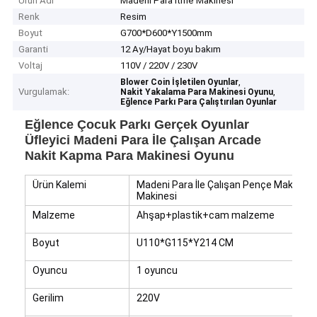
Ürün Adı
Madeni Para İtme Makinesi
Renk
Resim
Boyut
G700*D600*Y1500mm
Garanti
12 Ay/Hayat boyu bakım
Voltaj
110V / 220V / 230V
,
Blower Coin İşletilen Oyunlar
Vurgulamak:
,
Nakit Yakalama Para Makinesi Oyunu
Eğlence Parkı Para Çalıştırılan Oyunlar
Eğlence Çocuk Parkı Gerçek Oyunlar
Üfleyici Madeni Para İle Çalışan Arcade
Nakit Kapma Para Makinesi Oyunu
Ürün Kalemi
Madeni Para İle Çalışan Pençe Makinel
Makinesi
Malzeme
Ahşap+plastik+cam malzeme
Boyut
U110*G115*Y214 CM
Oyuncu
1 oyuncu
Gerilim
220V