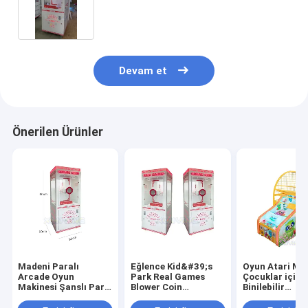
Kapatma Para Makinesi Oyunu
Devam et
Önerilen Ürünler
Madeni Paralı
Eğlence Kid&#39;s
Oyun Atari Ma
Arcade Oyun
Park Real Games
Çocuklar için
Makinesi Şanslı Para
Blower Coin
Binilebilir
Kapma Makinesi
Operated Arcade
Oyuncaklar
İşletmeler İçin,
Nakit Kapatma Para
Basketbol Oyu