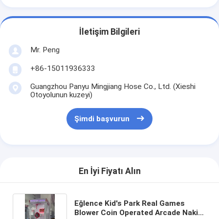
Klip Ödül Makinesi
Boks yumruk makinesi
İletişim Bilgileri
atari oyun makinesi
Mr. Peng
+86-15011936333
Eğlence Parkı Bumperi
Guangzhou Panyu Mingjiang Hose Co., Ltd. (Xieshi
Arkade Hava Hockey Masası
Otoyolunun kuzeyi)
jetonlu Kiddie Ride
Şimdi başvurun
Karusel Çocuk Yürüyüşü
Yarış Arcade Makinesi
En İyi Fiyatı Alın
Token Değiştirme Makinesi
Eğlence Kid's Park Real Games
Blower Coin Operated Arcade Nakit