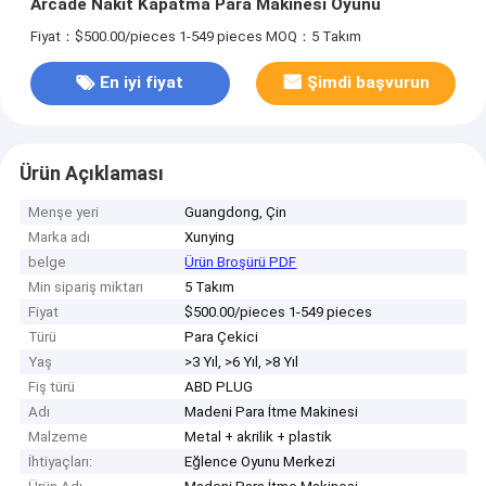
Arcade Nakit Kapatma Para Makinesi Oyunu
Fiyat：$500.00/pieces 1-549 pieces
MOQ：5 Takım
En iyi fiyat
Şimdi başvurun
Ürün Açıklaması
Menşe yeri
Guangdong, Çin
Marka adı
Xunying
belge
Ürün Broşürü PDF
Min sipariş miktarı
5 Takım
Fiyat
$500.00/pieces 1-549 pieces
Türü
Para Çekici
Yaş
>3 Yıl, >6 Yıl, >8 Yıl
Fiş türü
ABD PLUG
Adı
Madeni Para İtme Makinesi
Malzeme
Metal + akrilik + plastik
İhtiyaçları:
Eğlence Oyunu Merkezi