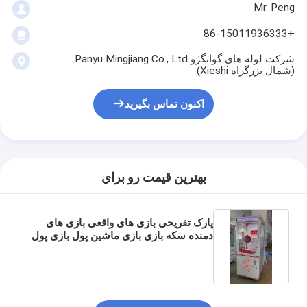
Mr. Peng
دستگاه جایزه کلیپ
+86-15011936333
دستگاه بوکسینگ
شرکت لوله های گوانگژو Panyu Mingjiang Co., Ltd.
ماشین بازی آرکید
(شمال بزرگراه Xieshi)
پارک تفریحی با ماشین آمپر
اکنون تماس بگیرید
میز هاکی هوایی آرکاد
Kiddie Ride با سکه
بهترين قيمت رو براي
کاروسل بچه سواری
ماشین بازی مسابقه
پارک تفریحی بازی های واقعی بازی های
دمنده سکه بازی بازی ماشین پول بازی پول
نقد بازی
دستگاه مبادله توکن