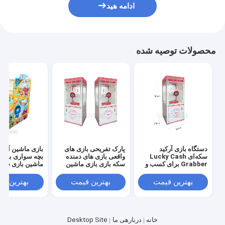
ادامه هید
محصولات توصیه شده
دستگاه بازی آرکید
پارک تفریحی بازی های
بازی ماشین آرکی
سکه‌ای Lucky Cash
واقعی بازی های دمنده
بچه سواری بسکت
Grabber برای کسب و
سکه بازی بازی ماشین
ماشین بازی سکه
کار با پذیرنده سکه
پول بازی پول نقد بازی
تیراندازی بسکتبا
بهترین قیمت
بهترین قیمت
بهترین ق
خانه
دربارهی ما
Desktop Site