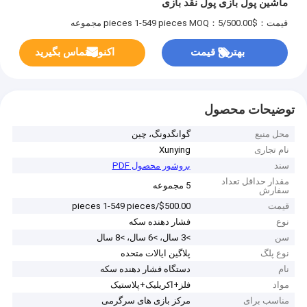
ماشین پول بازی پول نقد بازی
قیمت：$500.00/pieces 1-549 pieces
MOQ：5 مجموعه
بهترین قیمت
اکنون تماس بگیرید
توضیحات محصول
محل منبع
گوانگدونگ، چین
نام تجاری
Xunying
سند
بروشور محصول PDF
مقدار حداقل تعداد
5 مجموعه
سفارش
قیمت
$500.00/pieces 1-549 pieces
نوع
فشار دهنده سکه
سن
>3 سال، >6 سال، >8 سال
نوع پلگ
پلاگین ایالات متحده
نام
دستگاه فشار دهنده سکه
مواد
فلز+اکریلیک+پلاستیک
مناسب برای
مرکز بازی های سرگرمی