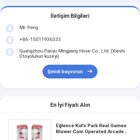
Klip Ödül Makinesi
İletişim Bilgileri
Boks yumruk makinesi
Mr. Peng
atari oyun makinesi
+86-15011936333
Eğlence Parkı Bumperi
Guangzhou Panyu Mingjiang Hose Co., Ltd. (Xieshi
Otoyolunun kuzeyi)
Arkade Hava Hockey Masası
Şimdi başvurun
jetonlu Kiddie Ride
Karusel Çocuk Yürüyüşü
Yarış Arcade Makinesi
En İyi Fiyatı Alın
Token Değiştirme Makinesi
Eğlence Kid's Park Real Games
Blower Coin Operated Arcade
Nakit Kapatma Para Makinesi