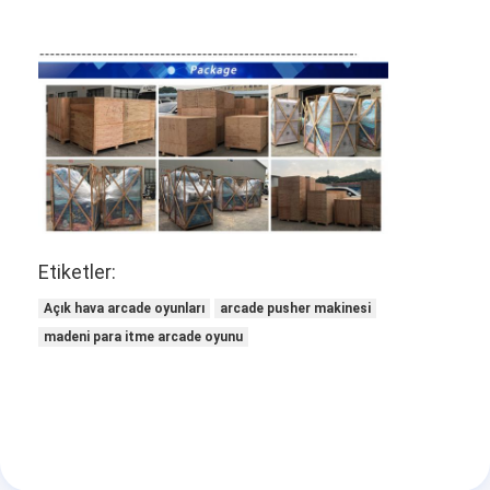
Fabrika turu
Kalite Kontrolü
Bizimle İletişim
Haberler
Bir İndirim İste
Etiketler:
Oyuncak Pençeler Makinesi
Açık hava arcade oyunları
arcade pusher makinesi
madeni para itme arcade oyunu
Pamuk Şeker Makinesi
çekiç vurma oyun makinesi
Arkade Basketbol Makinesi