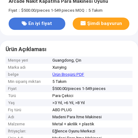
Arcade Nakit Kapatma Para Makinesi Oyunu
Fiyat：$500.00/pieces 1-549 pieces
MOQ：5 Takım
En iyi fiyat
Şimdi başvurun
Ürün Açıklaması
Menşe yeri
Guangdong, Çin
Marka adı
Xunying
belge
Ürün Broşürü PDF
Min sipariş miktarı
5 Takım
Fiyat
$500.00/pieces 1-549 pieces
Türü
Para Çekici
Yaş
>3 Yıl, >6 Yıl, >8 Yıl
Fiş türü
ABD PLUG
Adı
Madeni Para İtme Makinesi
Malzeme
Metal + akrilik + plastik
İhtiyaçları:
Eğlence Oyunu Merkezi