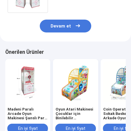
Oyunu
Devam et
Önerilen Ürünler
Madeni Paralı
Oyun Atari Makinesi
Coin Operate
Arcade Oyun
Çocuklar için
Sokak Basketb
Makinesi Şanslı Para
Binilebilir
Arkade Oyun
Kapma Makinesi
Oyuncaklar
Makinesi Çocu
İşletmeler İçin,
Basketbol Oyunu
Basketbol Atış
En iyi fiyat
En iyi fiyat
En iyi fiy