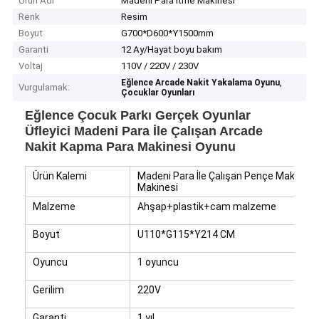
Ürün Adı
Madeni Para İtme Makinesi
Renk
Resim
Boyut
G700*D600*Y1500mm
Garanti
12 Ay/Hayat boyu bakım
Voltaj
110V / 220V / 230V
,
Eğlence Arcade Nakit Yakalama Oyunu
Vurgulamak:
Çocuklar Oyunları
Eğlence Çocuk Parkı Gerçek Oyunlar
Üfleyici Madeni Para İle Çalışan Arcade
Nakit Kapma Para Makinesi Oyunu
Ürün Kalemi
Madeni Para İle Çalışan Pençe Makinel
Makinesi
Malzeme
Ahşap+plastik+cam malzeme
Boyut
U110*G115*Y214 CM
Oyuncu
1 oyuncu
Gerilim
220V
Garanti
1 yıl