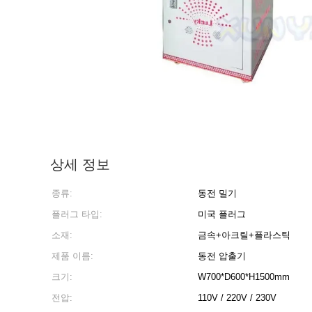
상세 정보
종류:
동전 밀기
플러그 타입:
미국 플러그
소재:
금속+아크릴+플라스틱
제품 이름:
동전 압출기
크기:
W700*D600*H1500mm
전압:
110V / 220V / 230V