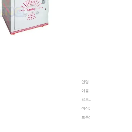
연령:
이름:
용도::
색상:
보증: