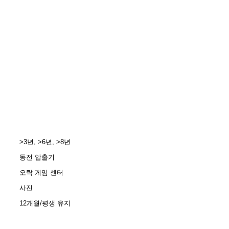
>3년, >6년, >8년
동전 압출기
오락 게임 센터
사진
12개월/평생 유지