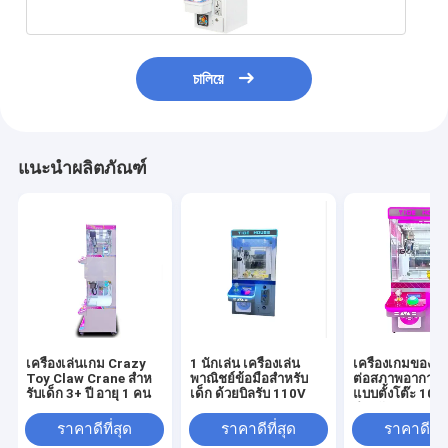
চালিয়ে
แนะนำผลิตภัณฑ์
บ้าน
เครื่องเล่นเกม Crazy
1 นักเล่น เครื่องเล่น
เครื่องเกมของข
สินค้า
Toy Claw Crane สําห
พาณิชย์ข้อมือสําหรับ
ต่อสภาพอากาศ ด
รับเด็ก 3+ ปี อายุ 1 คน
เด็ก ด้วยบิลรับ 110V
แบบตั้งโต๊ะ 10
สำหรับช่วงอายุ 8
เกี่ยวกับเรา
ราคาดีที่สุด
ราคาดีที่สุด
ราคาดีที่ส