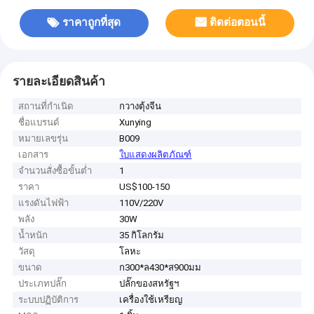
ราคาถูกที่สุด
ติดต่อตอนนี้
รายละเอียดสินค้า
สถานที่กำเนิด
กวางตุ้งจีน
ชื่อแบรนด์
Xunying
หมายเลขรุ่น
B009
เอกสาร
ใบแสดงผลิตภัณฑ์
จำนวนสั่งซื้อขั้นต่ำ
1
ราคา
US$100-150
แรงดันไฟฟ้า
110V/220V
พลัง
30W
น้ำหนัก
35 กิโลกรัม
วัสดุ
โลหะ
ขนาด
ก300*ล430*ส900มม
ประเภทปลั๊ก
ปลั๊กของสหรัฐฯ
ระบบปฏิบัติการ
เครื่องใช้เหรียญ