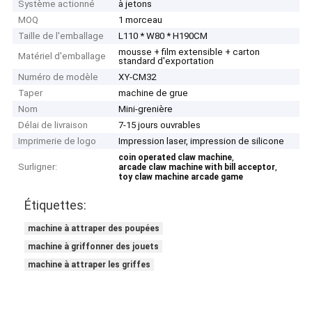
Système actionné
à jetons
MOQ
1 morceau
Taille de l'emballage
L110 * W80 * H190CM
mousse + film extensible + carton
Matériel d'emballage
standard d'exportation
Numéro de modèle
XY-CM32
Taper
machine de grue
Nom
Mini-grenière
Délai de livraison
7-15 jours ouvrables
Imprimerie de logo
Impression laser, impression de silicone
,
coin operated claw machine
Surligner:
,
arcade claw machine with bill acceptor
toy claw machine arcade game
Étiquettes:
machine à attraper des poupées
machine à griffonner des jouets
machine à attraper les griffes