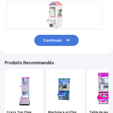
Continuer
Produits Recommandés
À la maison
Produits
À propos de nous
Crazy Toy Claw
Machine à griffes
Table de jeu c