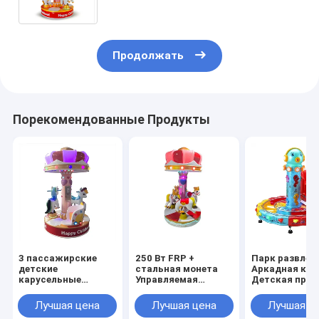
Макс. скорость вращения
Продолжать
Порекомендованные Продукты
3 пассажирские
250 Вт FRP +
Парк развлеч
детские
стальная монета
Аркадная кар
карусельные
Управляемая
Детская прог
монеты для парка
карусельная езда
на поезде без
развлечений
Парк развлечений
рельсов
Лучшая цена
Лучшая цена
Лучшая ц
Лошадь