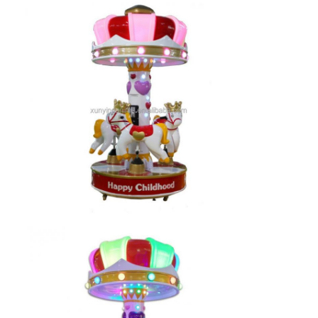
машина зажима призовая
Боксерская ударная машина
машина видеоигры
Автомобиль с бампером в парке развлечений
Arcade Air Hockey Table (Таблица для воздушного хоккея)
Эксплуатируемая монеткой езда Kiddie
Езда Kiddie Carousel
участвовать в гонке машина аркады
Машина для обмена токенами