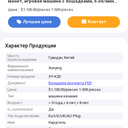
монет, игровая машина с лошадками, 6 об/мин
Макс. скорость вращения
Цена：$1,100.00/pieces 1-509 pieces
Лучшая цена
Контакт
Характер Продукции
Место
Гуандун, Китай
происхождения
Фирменное
Xunying
наименование
Номер модели
XY-K20
Документ
Брошюра продукта PDF
Цена
$1,100.00/pieces 1-509 pieces
Тип
машина качания
Возраст
> 3 года,> 6 лет,> 8 лет
is_customized
Да
Тип подключения
Eu/US/UK/AU Plug
Имя
Карусель