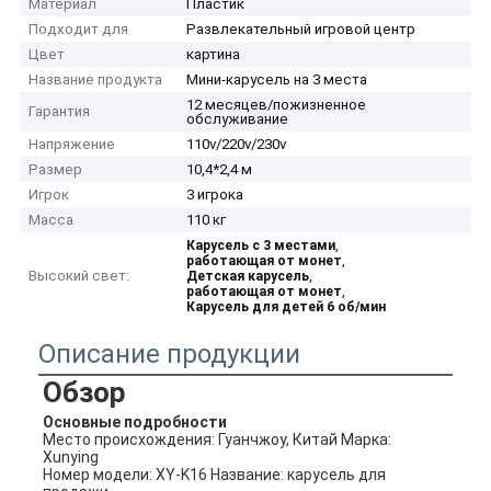
Материал
Пластик
Подходит для
Развлекательный игровой центр
Цвет
картина
Название продукта
Мини-карусель на 3 места
12 месяцев/пожизненное
Гарантия
обслуживание
Напряжение
110v/220v/230v
Размер
10,4*2,4 м
Игрок
3 игрока
Масса
110 кг
,
Карусель с 3 местами
,
работающая от монет
Высокий свет:
,
Детская карусель
,
работающая от монет
Карусель для детей 6 об/мин
Описание продукции
Обзор
Основные подробности
Место происхождения: Гуанчжоу, Китай Марка: 
Xunying
Номер модели: XY-K16 Название: карусель для 