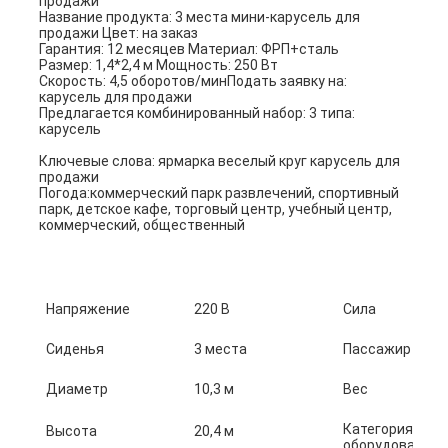
продажи
Название продукта: 3 места мини-карусель для 
продажи Цвет: на заказ
Гарантия: 12 месяцев Материал: ФРП+сталь
Размер: 1,4*2,4 м Мощность: 250 Вт
Скорость: 4,5 оборотов/мин
Подать заявку на: 
карусель для продажи
Предлагается комбинированный набор: 3 типа: 
карусель
Ключевые слова: ярмарка веселый круг карусель для 
продажи
Погода:коммерческий парк развлечений, спортивный 
парк, детское кафе, торговый центр, учебный центр, 
коммерческий, общественный
Напряжение
220 В
Сила
Сиденья
3 места
Пассажир
Диаметр
10,3 м
Вес
Категория
Высота
20,4 м
оборудования