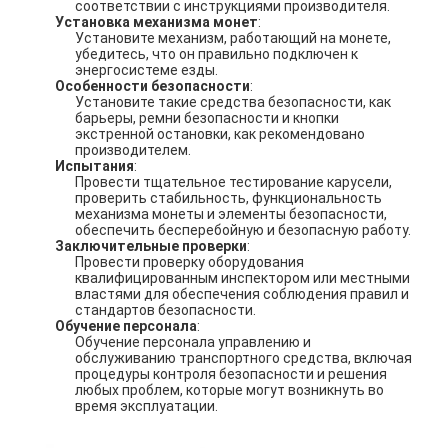
соответствии с инструкциями производителя.
Экскурсия по заводу
Установка механизма монет
:
Установите механизм, работающий на монете,
убедитесь, что он правильно подключен к
Контроль качества
энергосистеме езды.
Особенности безопасности
:
Установите такие средства безопасности, как
Свяжитесь с нами
барьеры, ремни безопасности и кнопки
экстренной остановки, как рекомендовано
производителем.
Новости
Испытания
:
Провести тщательное тестирование карусели,
Запросите цитату
проверить стабильность, функциональность
механизма монеты и элементы безопасности,
обеспечить бесперебойную и безопасную работу.
Заключительные проверки
:
Провести проверку оборудования
квалифицированным инспектором или местными
Игрушечная машина с когтями
властями для обеспечения соблюдения правил и
стандартов безопасности.
Обучение персонала
:
машина конфеты хлопка
Обучение персонала управлению и
обслуживанию транспортного средства, включая
игровая машина для ударения молотком
процедуры контроля безопасности и решения
любых проблем, которые могут возникнуть во
время эксплуатации.
Аркадная баскетбольная машина