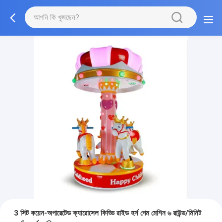
3 সিট কয়েন-অপারেটেড ক্যারোসেল কিড্ডি রাইড হর্স গেম মেশিন ৬ রাউন্ড/মিনিট