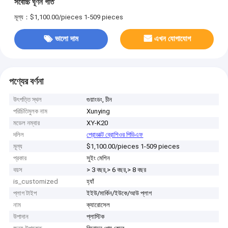
সর্বোচ্চ ঘূর্ণন গতি
মূল্য：$1,100.00/pieces 1-509 pieces
ভালো দাম
এখন যোগাযোগ
পণ্যের বর্ণনা
উৎপত্তি স্থল
গুয়াংডং, চীন
পরিচিতিমুলক নাম
Xunying
মডেল নম্বার
XY-K20
দলিল
প্রোডাক্ট ব্রোশিওর পিডিএফ
মূল্য
$1,100.00/pieces 1-509 pieces
প্রকার
সুইং মেশিন
বয়স
> 3 বছর,> 6 বছর,> 8 বছর
is_customized
হ্যাঁ
প্লাগ টাইপ
ইইউ/মার্কিন/ইউকে/আউ প্লাগ
নাম
ক্যারোসেল
উপাদান
প্লাস্টিক