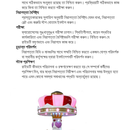
সাথে সঠিকভাবে সংযুক্ত রয়েছে তা নিশ্চিত করুন। প্রক্রিয়াটি সঠিকভাবে কাজ
কারখানা পরিদর্শন
করে কিনা তা নিশ্চিত করতে পরীক্ষা করুন।
নিরাপত্তা বৈশিষ্ট্য
:
প্রস্তুতকারকের সুপারিশ অনুযায়ী নিরাপত্তা বৈশিষ্ট্য যেমন বাধা, নিরাপত্তা
গুণমান নিয়ন্ত্রণ
বেল্ট এবং জরুরি স্টপ বোতাম ইনস্টল করুন।
পরীক্ষা
:
আমাদের সাথে যোগাযোগ
ক্যারোসেলের পুঙ্খানুপুঙ্খ পরীক্ষা চালান। স্থিতিশীলতা, কয়েন পদ্ধতির
কার্যকারিতা এবং নিরাপত্তা বৈশিষ্ট্যগুলি পরীক্ষা করুন। নিশ্চিত করুন যে
রাইডটি মসৃণভাবে এবং নিরাপদে কাজ করে।
খবর
চূড়ান্ত পরিদর্শন
:
নিরাপত্তা বিধি ও মানগুলির সাথে সম্মতি নিশ্চিত করতে একজন যোগ্য পরিদর্শক
একটি উদ্ধৃতি অনুরোধ করুন
বা স্থানীয় কর্তৃপক্ষের দ্বারা ইনস্টলেশনটি পরিদর্শন করুন।
স্টাফ প্রশিক্ষণ
:
রাইডটি কীভাবে পরিচালনা ও রক্ষণাবেক্ষণ করতে হয় সে সম্পর্কে কর্মীদের
প্রশিক্ষণ দিন, যার মধ্যে নিরাপত্তা নিরীক্ষণ এবং পরিচালনার সময় উদ্ভূত হতে
পারে এমন কোনো সমস্যা সমাধানের পদ্ধতি অন্তর্ভুক্ত রয়েছে।
খেলনা ক্লি মেশিন
কটন ক্যান্ডি মেশিন
হাতুড়ি আঘাত খেলা মেশিন
আর্কেড বাস্কেটবল মেশিন