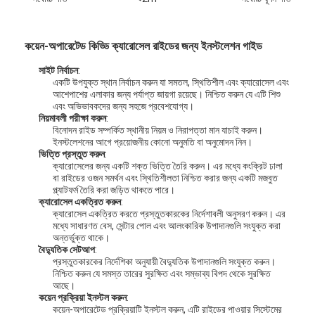
কয়েন-অপারেটেড কিড্ডি ক্যারোসেল রাইডের জন্য ইনস্টলেশন গাইড
সাইট নির্বাচন
:
একটি উপযুক্ত স্থান নির্বাচন করুন যা সমতল, স্থিতিশীল এবং ক্যারোসেল এবং
আশেপাশের এলাকার জন্য পর্যাপ্ত জায়গা রয়েছে। নিশ্চিত করুন যে এটি শিশু
এবং অভিভাবকদের জন্য সহজে প্রবেশযোগ্য।
নিয়মাবলী পরীক্ষা করুন
:
বিনোদন রাইড সম্পর্কিত স্থানীয় নিয়ম ও নিরাপত্তা মান যাচাই করুন।
ইনস্টলেশনের আগে প্রয়োজনীয় কোনো অনুমতি বা অনুমোদন নিন।
ভিত্তি প্রস্তুত করুন
:
ক্যারোসেলের জন্য একটি শক্ত ভিত্তি তৈরি করুন। এর মধ্যে কংক্রিট ঢালা
বা রাইডের ওজন সমর্থন এবং স্থিতিশীলতা নিশ্চিত করার জন্য একটি মজবুত
প্ল্যাটফর্ম তৈরি করা জড়িত থাকতে পারে।
ক্যারোসেল একত্রিত করুন
:
ক্যারোসেল একত্রিত করতে প্রস্তুতকারকের নির্দেশাবলী অনুসরণ করুন। এর
মধ্যে সাধারণত বেস, সেন্টার পোল এবং আলংকারিক উপাদানগুলি সংযুক্ত করা
বাড়ি
অন্তর্ভুক্ত থাকে।
বৈদ্যুতিক সেটআপ
:
প্রস্তুতকারকের নির্দেশিকা অনুযায়ী বৈদ্যুতিক উপাদানগুলি সংযুক্ত করুন।
পণ্য
নিশ্চিত করুন যে সমস্ত তারের সুরক্ষিত এবং সম্ভাব্য বিপদ থেকে সুরক্ষিত
আছে।
আমাদের সম্বন্ধে
কয়েন প্রক্রিয়া ইনস্টল করুন
:
কয়েন-অপারেটেড প্রক্রিয়াটি ইনস্টল করুন, এটি রাইডের পাওয়ার সিস্টেমের