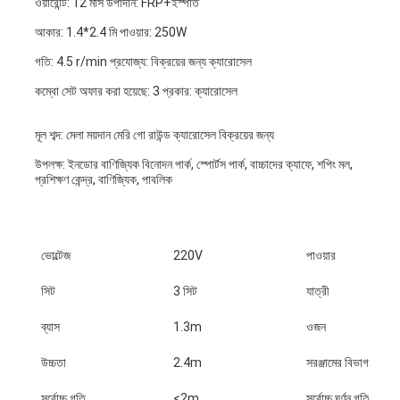
ওয়ারেন্টি: 12 মাস উপাদান: FRP+ইস্পাত
আকার: 1.4*2.4 মি পাওয়ার: 250W
গতি: 4.5 r/min 
প্রযোজ্য: বিক্রয়ের জন্য ক্যারোসেল

কম্বো সেট অফার করা হয়েছে: 3 প্রকার: ক্যারোসেল
মূল শব্দ: মেলা ময়দান মেরি গো রাউন্ড ক্যারোসেল বিক্রয়ের জন্য
উপলক্ষ: ইনডোর বাণিজ্যিক বিনোদন পার্ক, স্পোর্টস পার্ক, বাচ্চাদের ক্যাফে, শপিং মল, 
প্রশিক্ষণ কেন্দ্র, বাণিজ্যিক, পাবলিক
ভোল্টেজ
220V
পাওয়ার
সিট
3 সিট
যাত্রী
ব্যাস
1.3m
ওজন
উচ্চতা
2.4m
সরঞ্জামের বিভাগ
সর্বোচ্চ গতি
<2m
সর্বোচ্চ ঘূর্ণন গতি