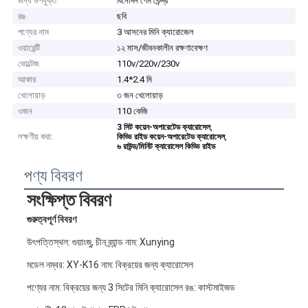
জন্য উপযুক্ত
বিনোদন গেম কেন্দ্র
রঙ
ছবি
পণ্যের নাম
3 আসনের মিনি ক্যারোজেল
ওয়ারেন্টি
১২ মাস/জীবনকালীন রক্ষণাবেক্ষণ
ভোল্টেজ
110v/220v/230v
আকার
1.4*2.4 মি
খেলোয়াড়
৩ জন খেলোয়াড়
ওজন
110 কেজি
,
3 সিট কয়েন-অপারেটেড ক্যারোসেল
লক্ষণীয় করা:
,
কিড্ডি রাইড কয়েন-অপারেটেড ক্যারোসেল
৬ রাউন্ড/মিনিট ক্যারোসেল কিড্ডি রাইড
পণ্য বিবরণ
সংক্ষিপ্ত বিবরণ
গুরুত্বপূর্ণ বিবরণ
উৎপত্তিস্থল: গুয়াংজু, চীন ব্র্যান্ড নাম: Xunying
মডেল নম্বর: XY-K16 নাম: বিক্রয়ের জন্য ক্যারোসেল
পণ্যের নাম: বিক্রয়ের জন্য 3 সিটের মিনি ক্যারোসেল রঙ: কাস্টমাইজড