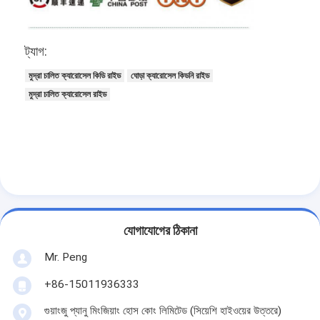
ট্যাগ:
মুদ্রা চালিত ক্যারোসেল কিডি রাইড
ঘোড়া ক্যারোসেল কিডনি রাইড
মুদ্রা চালিত ক্যারোসেল রাইড
যোগাযোগের ঠিকানা
Mr. Peng
+86-15011936333
গুয়াংজু প্যানু মিংজিয়াং হোস কোং লিমিটেড (সিয়েশি হাইওয়ের উত্তরে)