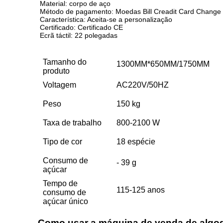
Material: corpo de aço
Método de pagamento: Moedas Bill Creadit Card Change
Característica: Aceita-se a personalização
Certificado: Certificado CE
Ecrã táctil: 22 polegadas
Tamanho do
1300MM*650MM/1750MM
produto
Voltagem
AC220V/50HZ
Peso
150 kg
Taxa de trabalho
800-2100 W
Tipo de cor
18 espécie
Consumo de
- 39 g
açúcar
Tempo de
115-125 anos
consumo de
açúcar único
Como usar a máquina de venda de algo