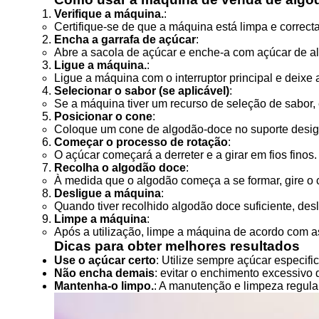
Verifique a máquina.
:
Certifique-se de que a máquina está limpa e correct
Encha a garrafa de açúcar
:
Abre a sacola de açúcar e enche-a com açúcar de a
Ligue a máquina.
:
Ligue a máquina com o interruptor principal e deixe
Selecionar o sabor (se aplicável)
:
Se a máquina tiver um recurso de seleção de sabor,
Posicionar o cone
:
Coloque um cone de algodão-doce no suporte design
Começar o processo de rotação
:
O açúcar começará a derreter e a girar em fios finos.
Recolha o algodão doce
:
À medida que o algodão começa a se formar, gire o 
Desligue a máquina
:
Quando tiver recolhido algodão doce suficiente, desl
Limpe a máquina
:
Após a utilização, limpe a máquina de acordo com as
Dicas para obter melhores resultados
Use o açúcar certo
: Utilize sempre açúcar especif
Não encha demais
: evitar o enchimento excessivo 
Mantenha-o limpo.
: A manutenção e limpeza regula