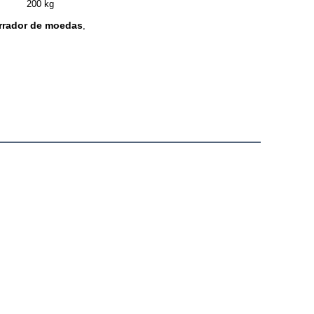
200 kg
rrador de moedas
,