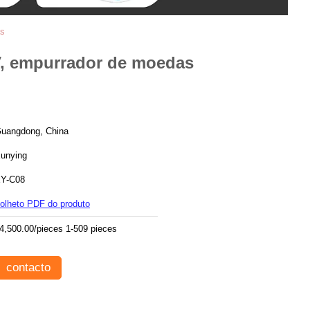
as
V, empurrador de moedas
uangdong, China
unying
Y-C08
olheto PDF do produto
4,500.00/pieces 1-509 pieces
contacto