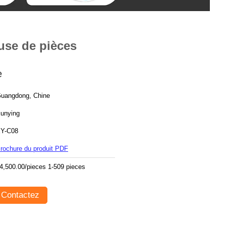
se de pièces
e
uangdong, Chine
unying
Y-C08
rochure du produit PDF
4,500.00/pieces 1-509 pieces
Contactez