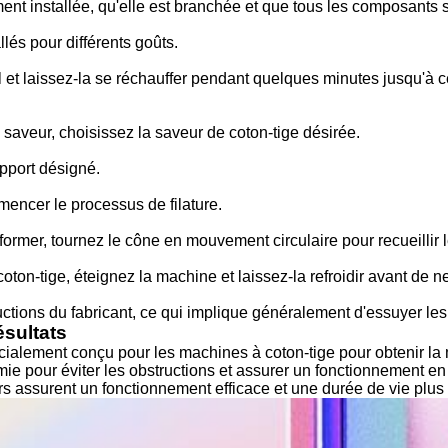
nt installée, qu'elle est branchée et que tous les composants 
és pour différents goûts.
al et laissez-la se réchauffer pendant quelques minutes jusqu'à 
 saveur, choisissez la saveur de coton-tige désirée.
pport désigné.
mencer le processus de filature.
ormer, tournez le cône en mouvement circulaire pour recueillir 
on-tige, éteignez la machine et laissez-la refroidir avant de ne
uctions du fabricant, ce qui implique généralement d'essuyer les 
ésultats
écialement conçu pour les machines à coton-tige pour obtenir la 
émie pour éviter les obstructions et assurer un fonctionnement e
iers assurent un fonctionnement efficace et une durée de vie plu