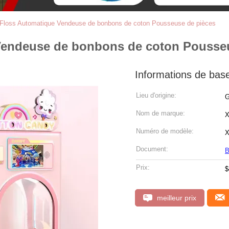
Floss Automatique Vendeuse de bonbons de coton Pousseuse de pièces
Vendeuse de bonbons de coton Pousseu
Informations de bas
Lieu d'origine:
G
Nom de marque:
X
Numéro de modèle:
X
Document:
B
Prix:
$
meilleur prix