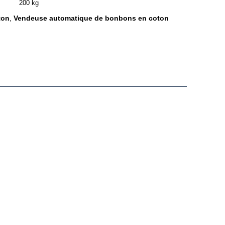
200 kg
ton
Vendeuse automatique de bonbons en coton
,