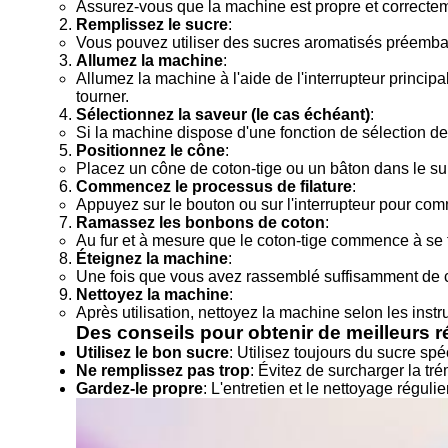
Assurez-vous que la machine est propre et correcteme
Remplissez le sucre
:
Vous pouvez utiliser des sucres aromatisés préemball
Allumez la machine
:
Allumez la machine à l'aide de l'interrupteur princip
tourner.
Sélectionnez la saveur (le cas échéant)
:
Si la machine dispose d'une fonction de sélection de
Positionnez le cône
:
Placez un cône de coton-tige ou un bâton dans le su
Commencez le processus de filature
:
Appuyez sur le bouton ou sur l'interrupteur pour com
Ramassez les bonbons de coton
:
Au fur et à mesure que le coton-tige commence à se f
Éteignez la machine
:
Une fois que vous avez rassemblé suffisamment de cot
Nettoyez la machine
:
Après utilisation, nettoyez la machine selon les instr
Des conseils pour obtenir de meilleurs r
Utilisez le bon sucre
: Utilisez toujours du sucre sp
Ne remplissez pas trop
: Évitez de surcharger la tr
Gardez-le propre
: L'entretien et le nettoyage régul