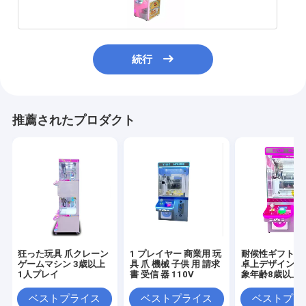
続行
推薦されたプロダクト
家へ
狂った玩具 爪クレーン
1 プレイヤー 商業用 玩
耐候性ギフトゲ
製品
ゲームマシン 3歳以上
具 爪 機械 子供 用 請求
卓上デザイン 10
1人プレイ
書 受信 器 110V
象年齢8歳以上
わたしたち に つい て
ベストプライス
ベストプライス
ベストプラ