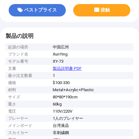
ベストプライス
接触
製品の説明
起源の場所
中国広州
ブランド名
XunYing
モデル番号
XY-73
文書
製品説明書 PDF
最小注文数量
1
価格
$100-330
材料
Metal+Acrylic+Plastic
サイズ
80*80*190cm
重さ
60kg
電圧
110V/220V
プレーヤー
1人のプレイヤー
メインボード
台湾液晶
スカイカー
非刺繍鋼