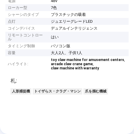
電源
48V
ローカー型
7色
シャーシのタイプ
プラスチックの吸着
点灯
ジュエリーグレードLED
コインデバイス
デュアルインテリジェンス
リモートコントロー
はい
ル
タイミング制御
パソコン版
容量
大人2人、子供1人
,
toy claw machine for amusement centers
ハイライト:
,
arcade claw crane game
claw machine with warranty
札:
人形捕捉機
トイザらス・クラグ・マシン
爪を掴む機械