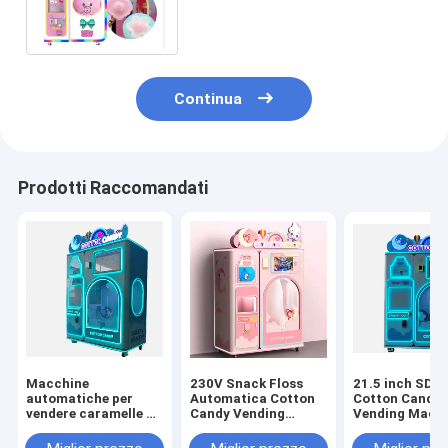
marshmallow per 1 giocatore,
garanzia 12 mesi
Continua
Prodotti Raccomandati
Macchine
230V Snack Floss
21.5 inch SDK
automatiche per
Automatica Cotton
Cotton Candy 
vendere caramelle di
Candy Vending
Vending Machi
cotone di piccole
Machine Spinta
Shopping Mall
dimensioni tipo
monete