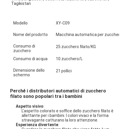
Tagikistan
Visita alla fabbrica
Controllo della qualità
Modello
XY-C09
Contattaci
Nome del prodotto
Macchina automatica per zucchero fila
Notizie
Consumo di
25 zucchero filato/KG
zucchero
Chiedi un preventivo
Consumo di acqua
10 zucchero/L
Dimensione dello
21 pollici
schermo
Macchina per artigli di giocattolo
Perché i distributori automatici di zucchero
macchina dello zucchero filato
filato sono popolari tra i bambini
Aspetto visivo
:
macchine da gioco per colpire martello
L'aspetto colorato e soffice dello zucchero filato è
allettante per i bambini. I colori vivaci e la forma
Macchina per il basket arcade
stravagante catturano la loro attenzione.
Esperienza divertente
: