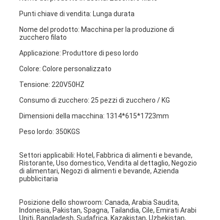
Punti chiave di vendita: Lunga durata
Nome del prodotto: Macchina per la produzione di 
zucchero filato
Applicazione: Produttore di peso lordo
Colore: Colore personalizzato
Tensione: 220V50HZ
Consumo di zucchero: 25 pezzi di zucchero / KG
Dimensioni della macchina: 1314*615*1723mm
Peso lordo: 350KGS
Settori applicabili: Hotel, Fabbrica di alimenti e bevande, 
Ristorante, Uso domestico, Vendita al dettaglio, Negozio 
Casa.
di alimentari, Negozi di alimenti e bevande, Azienda 
pubblicitaria
Prodotti
Posizione dello showroom: Canada, Arabia Saudita, 
Su di noi
Indonesia, Pakistan, Spagna, Tailandia, Cile, Emirati Arabi 
Uniti, Bangladesh, Sudafrica, Kazakistan, Uzbekistan, 