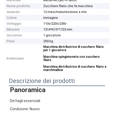
Materiale
Metal+Acrylic+Plastic
Nome prodotto
Zucchero filato che fa macchina
Garanzia
12 mesi/manutenzione a vita
Colore
immagine
Voltaggio
110v/220v/230v
Misurare
1314*615*1723 mm
Giocatore
1 giocatore
Peso
250 kg
Macchina distributrice di zucchero filato
per 1 giocatore
,
Macchina spingimonete con zucchero
Evidenziare:
filato
,
Macchina distributrice di zucchero filato e
marshmallow
Descrizione dei prodotti
Panoramica
Dettagli essenziali
Condizione: Nuovo