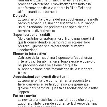
Guardare lo zucchero filato che viene fatto è un
macchina premiata della clip
processo divertente. Il movimento rotatorio e la
trasformazione dello zucchero in fili soffici sono
affascinanti per i bambini.
Macchina da pugilato
Dolcetto
:
Lo zucchero filato è una delizia zuccherina che molti
bambini amano. La sua consistenza e i suoi sapori
macchina di videogioco arcade
unici lo rendono una prelibatezza speciale che
sembra un divertimento.
Parco di divertimenti auto paraurti
Sapori personalizzabili
:
Molti distributori automatici offrono una varietà di
gusti, consentendo ai bambini di scegliere i loro
Tabella di hockey aereo arcade
preferiti. Questa scelta personale aumenta
l'eccitazione.
Elemento interattivo
:
Giro a gettoni del Kiddie
L'utilizzo della macchina è spesso un'esperienza
interattiva. I bambini si divertono a essere coinvolti
nel processo, dalla selezione del gusto
Giro del Kiddie del carosello
all'osservazione della formazione dello zucchero
filato.
Associazioni con eventi divertenti
:
corsa della macchina della galleria
Lo zucchero filato è comunemente associato a
fiere, carnevali e festival, che sono esperienze
Macchina per lo scambio di token
gioiose per i bambini. Questa associazione ne esalta
l'appeal.
Fattore novità
:
La novità di un distributore automatico che eroga
zucchero filato lo rende eccitante. È diverso dai tipici