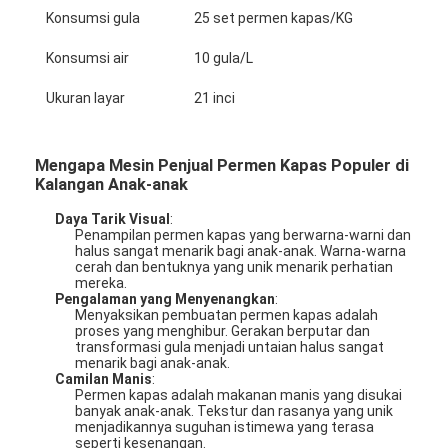
Konsumsi gula
25 set permen kapas/KG
Tur Pabrik
Konsumsi air
10 gula/L
Kontrol Kualitas
Ukuran layar
21 inci
Hubungi Kami
Berita
Mengapa Mesin Penjual Permen Kapas Populer di
Kalangan Anak-anak
Minta Kutipan
Daya Tarik Visual
:
Penampilan permen kapas yang berwarna-warni dan
halus sangat menarik bagi anak-anak. Warna-warna
cerah dan bentuknya yang unik menarik perhatian
mereka.
Mesin Cakar Mainan
Pengalaman yang Menyenangkan
:
Menyaksikan pembuatan permen kapas adalah
Mesin Permen Kapas
proses yang menghibur. Gerakan berputar dan
transformasi gula menjadi untaian halus sangat
menarik bagi anak-anak.
mesin permainan memukul palu
Camilan Manis
:
Permen kapas adalah makanan manis yang disukai
banyak anak-anak. Tekstur dan rasanya yang unik
Mesin Basket Arcade
menjadikannya suguhan istimewa yang terasa
seperti kesenangan.