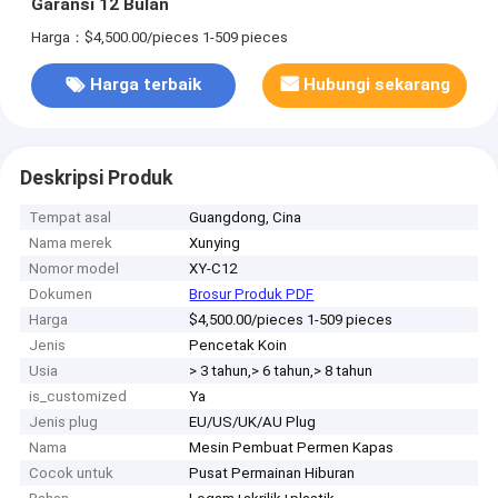
Garansi 12 Bulan
Harga：$4,500.00/pieces 1-509 pieces
Harga terbaik
Hubungi sekarang
Deskripsi Produk
Tempat asal
Guangdong, Cina
Nama merek
Xunying
Nomor model
XY-C12
Dokumen
Brosur Produk PDF
Harga
$4,500.00/pieces 1-509 pieces
Jenis
Pencetak Koin
Usia
> 3 tahun,> 6 tahun,> 8 tahun
is_customized
Ya
Jenis plug
EU/US/UK/AU Plug
Nama
Mesin Pembuat Permen Kapas
Cocok untuk
Pusat Permainan Hiburan