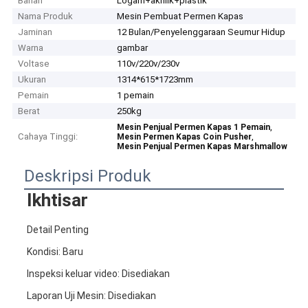
Bahan
Logam+akrilik+plastik
Nama Produk
Mesin Pembuat Permen Kapas
Jaminan
12 Bulan/Penyelenggaraan Seumur Hidup
Warna
gambar
Voltase
110v/220v/230v
Ukuran
1314*615*1723mm
Pemain
1 pemain
Berat
250kg
,
Mesin Penjual Permen Kapas 1 Pemain
Cahaya Tinggi:
,
Mesin Permen Kapas Coin Pusher
Mesin Penjual Permen Kapas Marshmallow
Deskripsi Produk
Ikhtisar
Detail Penting
Kondisi: Baru
Inspeksi keluar video: Disediakan
Laporan Uji Mesin: Disediakan