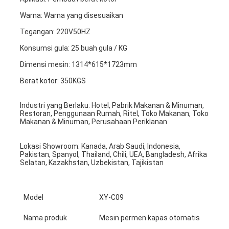
Warna: Warna yang disesuaikan
Tegangan: 220V50HZ
Konsumsi gula: 25 buah gula / KG
Dimensi mesin: 1314*615*1723mm
Berat kotor: 350KGS
Industri yang Berlaku: Hotel, Pabrik Makanan & Minuman, 
Restoran, Penggunaan Rumah, Ritel, Toko Makanan, Toko 
Makanan & Minuman, Perusahaan Periklanan
Lokasi Showroom: Kanada, Arab Saudi, Indonesia, 
Pakistan, Spanyol, Thailand, Chili, UEA, Bangladesh, Afrika 
Selatan, Kazakhstan, Uzbekistan, Tajikistan
Rumah
Produk
Model
XY-C09
Tentang Kami
Nama produk
Mesin permen kapas otomatis