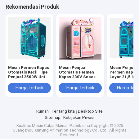
Rekomendasi Produk
Mesin Permen Kapas
Mesin Penjual
Mesin Penjual
Otomatis Kecil Tipe
Otomatis Permen
Permen Kapas
Penjual 2500W Untuk
Kapas 230V Snack
Layar 21,5 Inc
Hotel / Toko
Floss Coin Pusher
Mal Perbelanj
Makanan
Harga terbaik
Harga terbaik
Harga terb
Rumah
Tentang kita
Desktop Site
Sitemap
Kebijakan Privasi
Kualitas
Mesin Cakar Mainan
Pabrik cina.Copyright © 2025
Guangzhou Xunying Animation Technology Co., Ltd.. All Rights
Reserved.