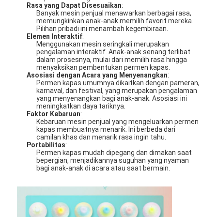
Rasa yang Dapat Disesuaikan
:
Mesin Hadiah Klip
Banyak mesin penjual menawarkan berbagai rasa,
memungkinkan anak-anak memilih favorit mereka.
Mesin Punch Boxing
Pilihan pribadi ini menambah kegembiraan.
Elemen Interaktif
:
Menggunakan mesin seringkali merupakan
mesin permainan arcade
pengalaman interaktif. Anak-anak senang terlibat
dalam prosesnya, mulai dari memilih rasa hingga
menyaksikan pembentukan permen kapas.
Taman Hiburan Bumper Car
Asosiasi dengan Acara yang Menyenangkan
:
Permen kapas umumnya dikaitkan dengan pameran,
karnaval, dan festival, yang merupakan pengalaman
Arcade Air Hockey Meja
yang menyenangkan bagi anak-anak. Asosiasi ini
meningkatkan daya tariknya.
Kiddie Ride yang dioperasikan dengan koin
Faktor Kebaruan
:
Kebaruan mesin penjual yang mengeluarkan permen
kapas membuatnya menarik. Ini berbeda dari
Carousel Kids Ride
camilan khas dan menarik rasa ingin tahu.
Portabilitas
:
Permen kapas mudah dipegang dan dimakan saat
Mesin Arcade Balapan
bepergian, menjadikannya suguhan yang nyaman
bagi anak-anak di acara atau saat bermain.
Mesin pertukaran token