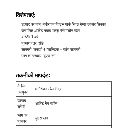
विशेषताएं:
उत्पाद का नामः मनोरंजन किड्स पार्क रियल गेम्स ब्लोअर सिक्का
संचालित आर्केड नकद पकड़ पैसे मशीन खेल
वारंटीः 1 वर्ष
प्रमाणपत्र: सीई
सामग्रीः लकड़ी + प्लास्टिक + कांच सामग्री
प्लग का प्रकारः यूएस प्लग
तकनीकी मापदंडः
के लिए
मनोरंजन खेल केंद्र
उपयुक्त
घर
उत्पाद
आर्केड गेम मशीन
श्रेणी
उत्पाद
प्लग का
यूएस प्लग
हमारे बारे में
प्रकार