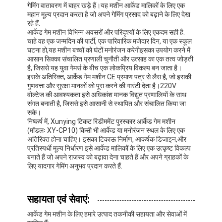
गेमिंग वातावरण में बाहर खड़े हैं।यह मशीन आर्केड मालिकों के लिए एक
क्लिप पुरस्कार मशीन
महान मूल्य प्रदान करता है जो अपने गेमिंग प्रसाद को बढ़ाने के लिए देख
रहे हैं.
मुक्केबाजी पंच मशीन
आर्केड गेम मशीन विभिन्न अवसरों और परिदृश्यों के लिए एकदम सही है.
चाहे वह एक जन्मदिन की पार्टी, एक पारिवारिक मजेदार दिन, या एक स्कूल
आर्केड गेम मशीन
घटना हो,यह मशीन बच्चों को घंटों मनोरंजन करेगीइसका उपयोग करने में
आसान सिक्का संचालित प्रणाली चुनौती और उत्साह का एक तत्व जोड़ती
है, जिससे यह युवा गेमर्स के बीच एक लोकप्रिय विकल्प बन जाता है।
मनोरंजन पार्क बंपर कार
इसके अतिरिक्त, आर्केड गेम मशीन CE प्रमाण पत्र से लैस है, जो इसकी
गुणवत्ता और सुरक्षा मानकों को पूरा करने की गारंटी देता है।220V
आर्केड एयर हॉकी टेबल
वोल्टेज की आवश्यकता इसे अधिकांश मानक विद्युत प्रणालियों के साथ
संगत बनाती है, जिससे इसे आसानी से स्थापित और संचालित किया जा
सके।
सिक्का संचालित किडी राइड
निष्कर्ष में, Xunying टिकट रिडीममेंट पुरस्कार आर्केड गेम मशीन
(मॉडलः XY-CP10) किसी भी आर्केड या मनोरंजन स्थल के लिए एक
कारुसेल किडनी राइड
अतिरिक्त होना चाहिए। इसका टिकाऊ निर्माण, आकर्षक डिजाइन,और
प्रतिस्पर्धी मूल्य निर्धारण इसे आर्केड मालिकों के लिए एक उत्कृष्ट विकल्प
बनाते हैं जो अपने राजस्व को बढ़ावा देना चाहते हैं और अपने ग्राहकों के
रेसिंग आर्केड मशीन
लिए यादगार गेमिंग अनुभव प्रदान करते हैं.
टोकन विनिमय मशीन
सहायता एवं सेवाएं:
आर्केड गेम मशीन के लिए हमारे उत्पाद तकनीकी सहायता और सेवाओं में