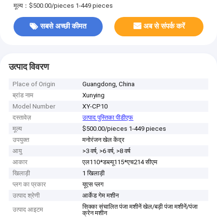
मूल्य：$500.00/pieces 1-449 pieces
सबसे अच्छी कीमत
अब से संपर्क करें
उत्पाद विवरण
Place of Origin
Guangdong, China
ब्रांड नाम
Xunying
Model Number
XY-CP10
दस्तावेज़
उत्पाद पुस्तिका पीडीएफ
मूल्य
$500.00/pieces 1-449 pieces
उपयुक्त
मनोरंजन खेल केंद्र
आयु
>3 वर्ष, >6 वर्ष, >8 वर्ष
आकार
एल110*डब्ल्यू115*एच214 सीएम
खिलाड़ी
1 खिलाड़ी
प्लग का प्रकार
यूएस प्लग
उत्पाद श्रेणी
आर्केड गेम मशीन
सिक्का संचालित पंजा मशीनें खेल/बड़ी पंजा मशीनें/पंजा
उत्पाद आइटम
क्रेन मशीन