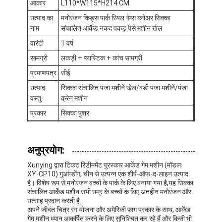
आकार
L110*W115*H214 CM
कारखाने का दौरा
उत्पाद का
मनोरंजन किड्स पार्क रियल गेम्स ब्लोअर सिक्का
नाम
संचालित आर्केड नकद पकड़ पैसे मशीन खेल
गुणवत्ता नियंत्रण
वारंटी
1 वर्ष
हमसे संपर्क करें
सामग्री
लकड़ी + प्लास्टिक + कांच सामग्री
प्रमाणपत्र
सीई
समाचार
उत्पाद
सिक्का संचालित पंजा मशीनें खेल/बड़ी पंजा मशीनें/पंजा
उद्धरण मांगें
वस्तु
क्रेन मशीन
प्रकार
सिक्का पुशर
खिलौना पंजा मशीन
अनुप्रयोग:
कॉटन कैंडी मशीन
Xunying द्वारा टिकट रिडीममेंट पुरस्कार आर्केड गेम मशीन (मॉडलः
XY-CP10) गुआंग्डोंग, चीन से उत्पन्न एक शीर्ष-ऑफ-द-लाइन उत्पाद
है। विशेष रूप से मनोरंजन बच्चों के पार्क के लिए बनाया गया है,यह सिक्का
हथौड़ा मारने की खेल मशीन
संचालित आर्केड मशीन सभी उम्र के बच्चों के लिए अंतहीन मनोरंजन और
उत्साह प्रदान करती है.
आर्केड बास्केटबॉल मशीन
अपने जीवंत चित्र रंग योजना और अमेरिकी प्लग प्रकार के साथ, आर्केड
गेम मशीन ध्यान आकर्षित करने के लिए सुनिश्चित कर रहे हैं और किसी भी