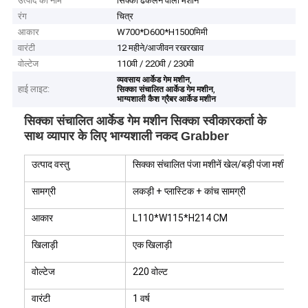
उत्पाद का नाम
सिक्का ढकेलने वाली मशीन
रंग
चित्र
आकार
W700*D600*H1500मिमी
वारंटी
12 महीने/आजीवन रखरखाव
वोल्टेज
110वी / 220वी / 230वी
,
व्यवसाय आर्केड गेम मशीन
हाई लाइट:
,
सिक्का संचालित आर्केड गेम मशीन
भाग्यशाली कैश ग्रैबर आर्केड मशीन
सिक्का संचालित आर्केड गेम मशीन सिक्का स्वीकारकर्ता के
साथ व्यापार के लिए भाग्यशाली नकद Grabber
उत्पाद वस्तु
सिक्का संचालित पंजा मशीनें खेल/बड़ी पंजा मशीनें/पंज
सामग्री
लकड़ी + प्लास्टिक + कांच सामग्री
आकार
L110*W115*H214 CM
खिलाड़ी
एक खिलाड़ी
वोल्टेज
220 वोल्ट
वारंटी
1 वर्ष