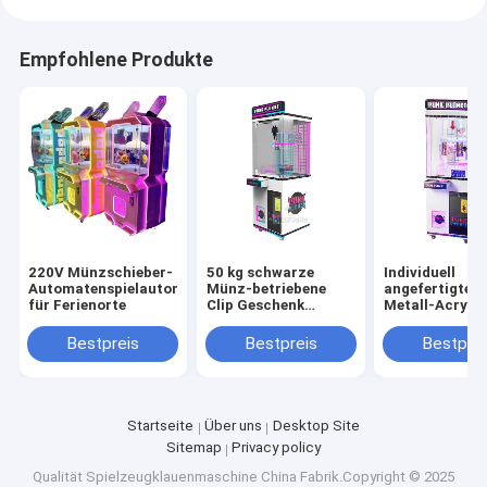
Empfohlene Produkte
220V Münzschieber-
50 kg schwarze
Individuell
Automatenspielautomat
Münz-betriebene
angefertigter
für Ferienorte
Clip Geschenk
Metall-Acryl-
Klammer Preis
Kunststoff-
Klauen Spielzeug
Klammer-Kran
Bestpreis
Bestpreis
Bestprei
Automaten zu
Spielmaschine
erschwinglichen
spannende Pre
Preisen
Startseite
Über uns
Desktop Site
Sitemap
Privacy policy
Qualität
Spielzeugklauenmaschine
China Fabrik.Copyright © 2025