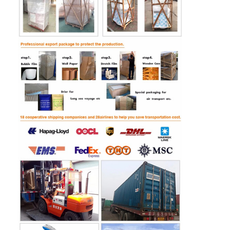
Clippreismaschine
Boxer-Schlagmaschine
Arcade-Spiel-Maschine
Amusementpark-Straßfahrzeug
Arcade-Hockey-Tisch
Münzenkiddie-Fahrt
Karussell Kiddie-Fahrt
Laufen der Säulengangmaschine
Token-Wechselmaschine