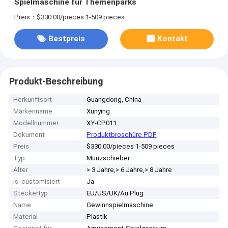
Spielmaschine für Themenparks
Preis：$330.00/pieces 1-509 pieces
Bestpreis
Kontakt
Produkt-Beschreibung
Herkunftsort
Guangdong, China
Markenname
Xunying
Modellnummer
XY-CP011
Dokument
Produktbroschüre PDF
Preis
$330.00/pieces 1-509 pieces
Typ
Münzschieber
Alter
> 3 Jahre,> 6 Jahre,> 8 Jahre
is_customisiert
Ja
Steckertyp
EU/US/UK/Au Plug
Name
Gewinnspielmaschine
Material
Plastik