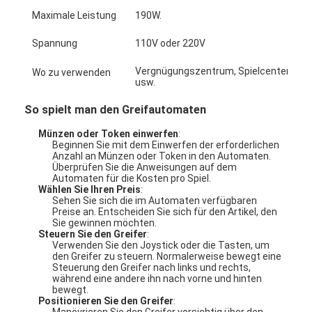
Maximale Leistung
190W.
Spannung
110V oder 220V
Vergnügungszentrum, Spielcenter, Ein
Wo zu verwenden
usw.
So spielt man den Greifautomaten
Münzen oder Token einwerfen
:
Beginnen Sie mit dem Einwerfen der erforderlichen
Anzahl an Münzen oder Token in den Automaten.
Überprüfen Sie die Anweisungen auf dem
Automaten für die Kosten pro Spiel.
Wählen Sie Ihren Preis
:
Sehen Sie sich die im Automaten verfügbaren
Preise an. Entscheiden Sie sich für den Artikel, den
Sie gewinnen möchten.
Zu Hause
Steuern Sie den Greifer
:
Verwenden Sie den Joystick oder die Tasten, um
den Greifer zu steuern. Normalerweise bewegt eine
Produkte
Steuerung den Greifer nach links und rechts,
während eine andere ihn nach vorne und hinten
bewegt.
Über uns
Positionieren Sie den Greifer
:
Manövrieren Sie den Greifer vorsichtig über den