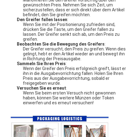
gewünschten Preis. Nehmen Sie sich Zeit, um
Werksbesichtigung
sicherzustellen, dass er sich direkt über dem Artikel
befindet, den Sie greifen möchten.
Qualitätskontrolle
Den Greifer fallen lassen
:
Wenn Sie mit der Positionierung zufrieden sind,
drücken Sie die Taste, um den Greifer fallen zu
Kontakt mit uns
lassen. Der Greifer senkt sich ab, um den Preis zu
greifen.
Beobachten Sie die Bewegung des Greifers
:
Neuigkeiten
Der Greifer versucht, den Preis zu greifen. Wenn dies
gelingt, hebt er den Artikel wieder an und bewegt ihn
in Richtung der Preisausgabe.
Bitte um ein Angebot
Sammeln Sie Ihren Preis
:
Wenn der Greifer den Preis erfolgreich greift, lässt er
ihn in die Ausgabevorrichtung fallen. Holen Sie Ihren
Preis aus der Ausgabevorrichtung, sobald er
freigegeben wurde.
Spielzeugklauenmaschine
Versuchen Sie es erneut
:
Wenn Sie beim ersten Versuch nicht gewonnen
haben, können Sie weitere Münzen oder Token
Zuckerwattemaschine
einwerfen und es erneut versuchen!
Spielmaschine zum Schlagen von Hammern
Arcade-Basketball-Maschine