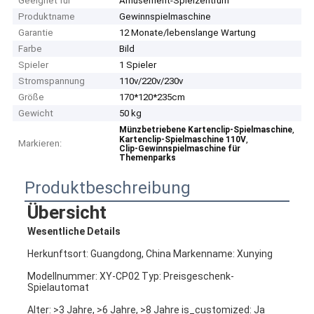
Geeignet für
Amusement-Spielzentrum
Produktname
Gewinnspielmaschine
Garantie
12 Monate/lebenslange Wartung
Farbe
Bild
Spieler
1 Spieler
Stromspannung
110v/220v/230v
Größe
170*120*235cm
Gewicht
50 kg
,
Münzbetriebene Kartenclip-Spielmaschine
,
Kartenclip-Spielmaschine 110V
Markieren:
Clip-Gewinnspielmaschine für
Themenparks
Produktbeschreibung
Übersicht
Wesentliche Details
Herkunftsort: Guangdong, China Markenname: Xunying
Modellnummer: XY-CP02 Typ: Preisgeschenk-
Spielautomat
Alter: >3 Jahre, >6 Jahre, >8 Jahre is_customized: Ja