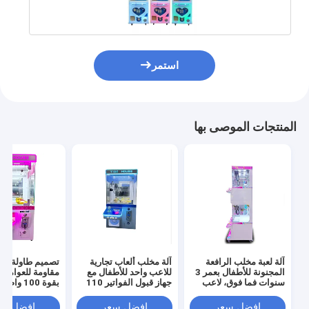
استمر
المنتجات الموصى بها
المنزل
المنتجات
آلة لعبة مخلب الرافعة
آلة مخلب ألعاب تجارية
تصميم طاولة آلة
المجنونة للأطفال بعمر 3
للاعب واحد للأطفال مع
مقاومة للعوامل ا
سنوات فما فوق، لاعب
جهاز قبول الفواتير 110
بقوة 100 واط
حولنا
واحد
فولت
العمرية 8 سنوات
افضل سعر
افضل سعر
افضل سع