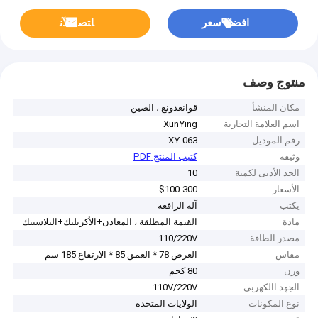
افضل سعر
ﺎﺘﺼﻟ ﺍﻶﻧ
منتوج وصف
مكان المنشأ
قوانغدونغ ، الصين
اسم العلامة التجارية
XunYing
رقم الموديل
XY-063
وثيقة
كتيب المنتج PDF
الحد الأدنى لكمية
10
الأسعار
$100-300
يكتب
آلة الرافعة
مادة
القيمة المطلقة ، المعادن+الأكريليك+البلاستيك
مصدر الطاقة
110/220V
مقاس
العرض 78 * العمق 85 * الارتفاع 185 سم
وزن
80 كجم
الجهد االكهربى
110V/220V
نوع المكونات
الولايات المتحدة