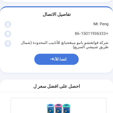
تفاصيل الاتصال
Mr. Peng
+86-15011936333
شركة قوانغتشو بانيو مينغجيانغ للأنابيب المحدودة (شمال
طريق شييشي السريع)
ﺎﺘﺼﻟ ﺍﻶﻧ
احصل على افضل سعر ل