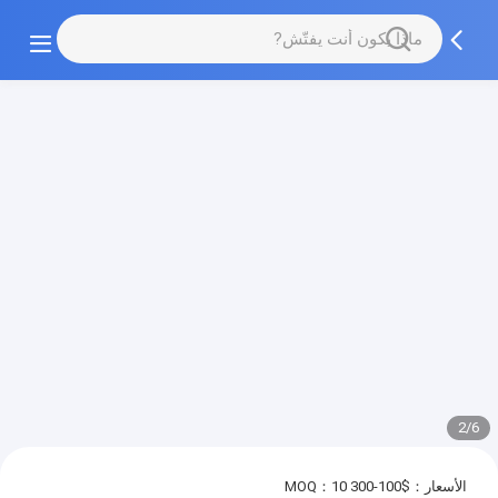
2/6
الأسعار：$100-300
MOQ：10