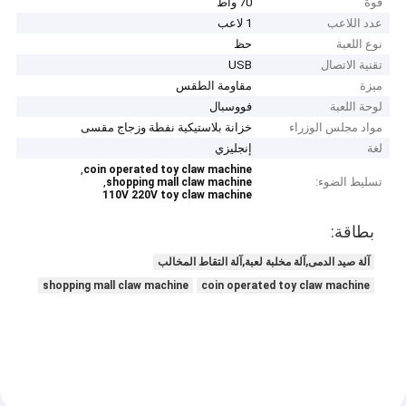
قوة
70 واط
عدد اللاعب
1 لاعب
نوع اللعبة
حظ
تقنية الاتصال
USB
ميزة
مقاومة الطقس
لوحة اللعبة
فووسبال
مواد مجلس الوزراء
خزانة بلاستيكية نفطة وزجاج مقسى
لغة
إنجليزي
,
coin operated toy claw machine
تسليط الضوء:
,
shopping mall claw machine
110V 220V toy claw machine
بطاقة:
آلة صيد الدمى,آلة مخلبة لعبة,آلة التقاط المخالب
shopping mall claw machine
coin operated toy claw machine