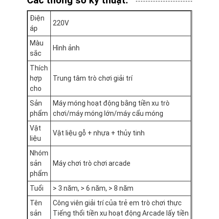
Chuyến tham quan nhà máy
Điện
220V
áp
Kiểm soát chất lượng
Màu
Hình ảnh
Liên hệ với chúng tôi
sắc
Thích
Tin tức
hợp
Trung tâm trò chơi giải trí
cho
Yêu cầu Đặt giá
Sản
Máy móng hoạt động bằng tiền xu trò
phẩm
chơi/máy móng lớn/máy cẩu móng
Vật
Vật liệu gỗ + nhựa + thủy tinh
liệu
Máy móng đồ chơi
Nhóm
Máy làm kẹo bông
sản
Máy chơi trò chơi arcade
phẩm
máy chơi game đập búa
Tuổi
> 3 năm, > 6 năm, > 8 năm
Tên
Công viên giải trí của trẻ em trò chơi thực
Máy chơi bóng rổ arcade
sản
Tiếng thổi tiền xu hoạt động Arcade lấy tiền