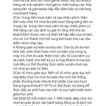
chơi và các khu vực chơi game muốn thu hút khách
hàng với trải nghiệm chơi game chất lượng cao. Xây
dựng bền và gameplay hấp dẫn đảm bảo sự hài lòng
của khách hàng.
3Các trung tâm mua sắm và rạp chiếu phim: Việc
đặt máy chơi trò chơi Arcade hoạt động bằng tiền xu
trong các trung tâm mua sắm và rạp chiếu phim có
thể nâng cao các dịch vụ giải trí tổng thể cho du
khách.Kích thước nhỏ và thiết kế hấp dẫn của nó làm
cho nó trở thành một bổ sung linh hoạt cho các địa
điểm nhộn nhịp này.
4. Không gian sự kiện và bữa tiệc: Cho dù đó là một
bữa tiệc sinh nhật hoặc một sự kiện của công ty,
máy trò chơi Arcade thêm một yếu tố của niềm vui
và cạnh tranh cho bất kỳ sự tụ họp.Khách ở mọi lứa
tuổi đều có thể thưởng thức niềm vui khi chơi các
trò chơi arcade cổ điển.
5Các tổ chức giáo dục: Một số tổ chức giáo dục kết
hợp Máy chơi trò chơi Arcade như một hệ thống
phần thưởng hoặc như là một phần của các hoạt
động ngoại khóa.XY-CP10 có thể được sử dụng để
thúc đẩy sự phối hợp tay mắt và suy nghĩ chiến lược
giữa học sinh.
Giá $500.00 mỗi mảnh cho 1-449 mảnh, Máy chơi trò
chơi Arcade được vận hành bằng đồng xu đi kèm với