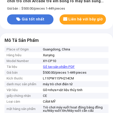
chơi trò chơi Arcade trẻ em bóng rổ máy bắn súng
Không có đánh giá chưa
Giá bán：$500.00/pieces 1-449 pieces
Giá tốt nhất
Liên hệ với bây giờ
Mô Tả Sản Phẩm
Place of Origin
Guangdong, China
Hàng hiệu
Xunying
Model Number
XY-CP10
Tài liệu
Sổ tay sản phẩm PDF
Giá bán
$500.00/pieces 1-449 pieces
Kích thước
L110*W115*H214CM
danh mục sản phẩm
máy trò chơi điện tử
Vật liệu
Gỗ+nhựa+vật liệu thủy tinh
giấy chứng nhận
CE
Loại cắm
CẮM MỸ
Trò chơi máy vuốt hoạt động bằng đồng
mặt hàng sản phẩm
xu/Máy vuốt lớn/Máy vuốt cần cẩu