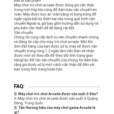
Bao bì sản phẩm
Máy chơi trò chơi arcade được đóng gói cẩn thận
trong một hộp bìa cứng để đảm bảo vận chuyển an
toàn. Máy được bọc an toàn bằng vỏ bong bóng để
ngăn ngừa bất kỳ thiệt hại nào trong quá trình vận
chuyển.Ngoài ra, gói bao gồm hướng dẫn sử dụng và
phụ kiện cần thiết để dễ dàng cài đặt.
Vận chuyển:
Chúng tôi cung cấp dịch vụ vận chuyển nhanh chóng
và đáng tin cậy cho máy trò chơi arcade. Một khi
đơn đặt hàng của bạn được xử lý, máy sẽ được vận
chuyển trong vòng 1-2 ngày làm việc.Bạn sẽ nhận
được một số theo dõi để theo dõi tình trạng giao
hàngCác đối tác vận chuyển của chúng tôi đảm bảo
rằng gói được xử lý một cách cẩn thận để đến với
bạn trong tình trạng hoàn hảo.
FAQ:
Q: Máy chơi trò chơi Arcade được sản xuất ở đâu?
A: Máy chơi trò chơi Arcade được sản xuất ở Quảng
Đông, Trung Quốc.
Q: Tên thương hiệu của máy chơi game Arcade là
gì?