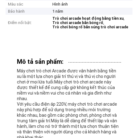
Màu sắc
Hình ảnh
Bảo hành
1 năm
,
Trò chơi arcade hoạt động bằng tiền xu
Điểm nổi bật:
,
Trò chơi arcade bắn bóng rổ
Trò chơi bóng rổ bắn súng trò chơi arcade
Mô tả sản phẩm:
Máy chơi trò chơi Arcade được vận hành bằng tiền
xu là một lựa chọn giải trí thú vị và thú vị cho người
chơi ở mọi lứa tuổi.Máy chơi trò chơi arcade này
được thiết kế để cung cấp giờ không kết thúc của
niềm vui và niềm vui cho cá nhân và gia đình như
nhau.
Với yêu cầu điện áp 220V, máy chơi trò chơi arcade
này phù hợp để sử dụng trong nhiều môi trường
khác nhau, bao gồm các phòng chơi, phòng chơi và
trung tâm giải trí.Máy là dễ dàng để thiết lập và vận
hành, làm cho nó trở thành một lựa chọn thuận tiện
và thân thiện với người dùng cho cả khách hàng và
nhà khai thác.