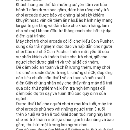
Khách hàng có thể tận hưởng sự yên tâm với bảo
hành 1 năm được bao gồm, đảm bảo rằng máy trò
chơi arcade được bảo vệ chống lại bất kỳ khiếm
khuyết hoặc vấn đề tiềm ẩn nào.Bảo hành này mang
lại giá trị gia tăng và đảm bảo cho khách hàng, làm
cho nó một khoản đầu tư thông minh cho bất kỳ địa
điểm giải trí nào.
Máy chơi trò chơi arcade có lối chơi kiểu Coin Pusher,
cung cấp trải nghiệm độc đáo và hấp dẫn cho người
chơi.Các cơ chế Coin Pusher thêm một yếu tố của
sự phấn khích và thách thức cho trò chơi, giữ cho
người chơi được giải trí và trở lại để có thêm.
Để đảm bảo an toàn và chất lượng thêm, máy chơi
trò chơi arcade được trang bị chứng chỉ CE, đáp ứng
các tiêu chuẩn cần thiết về an toàn và hiệu suất
điện.Giấy chứng nhận này cho thấy rằng máy đã trải
qua các thử nghiệm và kiểm tra nghiêm ngặt để
đảm bảo độ tin cậy và tuân thủ các quy định của
ngành.
Được thiết kế cho người chơi ở mọi lứa tuổi, máy trò
chơi arcade phù hợp với những người trên 3 tuổi,
trên 6 tuổi và trên 8 tuổi.Giai đoạn tuổi rộng này làm
cho nó trở thành một lựa chọn giải trí đa năng và bao
gồm, thu hút một lượng lớn người chơi.
Cho dù bạn đang tìm kiếm để thêm một thú vị và thú