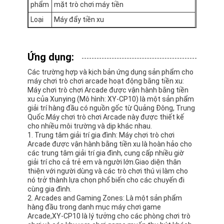
phẩm
mặt trò chơi máy tiền
Máy giải thưởng Clip
Loại
Máy đẩy tiền xu
Máy đấm đấm
máy trò chơi điện tử
Ứng dụng:
Các trường hợp và kịch bản ứng dụng sản phẩm cho
Công viên giải trí Bumper Car
máy chơi trò chơi arcade hoạt động bằng tiền xu:
Máy chơi trò chơi Arcade được vận hành bằng tiền
Arcade Air Hockey Table
xu của Xunying (Mô hình: XY-CP10) là một sản phẩm
giải trí hàng đầu có nguồn gốc từ Quảng Đông, Trung
Kiddie Ride vận hành bằng tiền xu
Quốc.Máy chơi trò chơi Arcade này được thiết kế
cho nhiều môi trường và dịp khác nhau.
1. Trung tâm giải trí gia đình: Máy chơi trò chơi
Chuyến đi vòng xoáy trẻ em
Arcade được vận hành bằng tiền xu là hoàn hảo cho
các trung tâm giải trí gia đình, cung cấp nhiều giờ
Máy chơi game đua xe
giải trí cho cả trẻ em và người lớn.Giao diện thân
thiện với người dùng và các trò chơi thú vị làm cho
nó trở thành lựa chọn phổ biến cho các chuyến đi
Máy trao đổi token
cùng gia đình.
2. Arcades and Gaming Zones: Là một sản phẩm
hàng đầu trong danh mục máy chơi game
Arcade,XY-CP10 là lý tưởng cho các phòng chơi trò