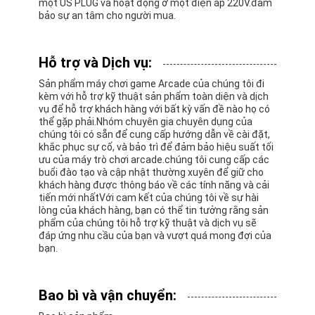
một US PLUG và hoạt động ở một điện áp 220V.đảm
bảo sự an tâm cho người mua.
Hỗ trợ và Dịch vụ:
Sản phẩm máy chơi game Arcade của chúng tôi đi
kèm với hỗ trợ kỹ thuật sản phẩm toàn diện và dịch
vụ để hỗ trợ khách hàng với bất kỳ vấn đề nào họ có
thể gặp phải.Nhóm chuyên gia chuyên dụng của
chúng tôi có sẵn để cung cấp hướng dẫn về cài đặt,
khắc phục sự cố, và bảo trì để đảm bảo hiệu suất tối
ưu của máy trò chơi arcade.chúng tôi cung cấp các
buổi đào tạo và cập nhật thường xuyên để giữ cho
khách hàng được thông báo về các tính năng và cải
tiến mới nhấtVới cam kết của chúng tôi về sự hài
lòng của khách hàng, bạn có thể tin tưởng rằng sản
phẩm của chúng tôi hỗ trợ kỹ thuật và dịch vụ sẽ
đáp ứng nhu cầu của bạn và vượt quá mong đợi của
bạn.
Bao bì và vận chuyển: