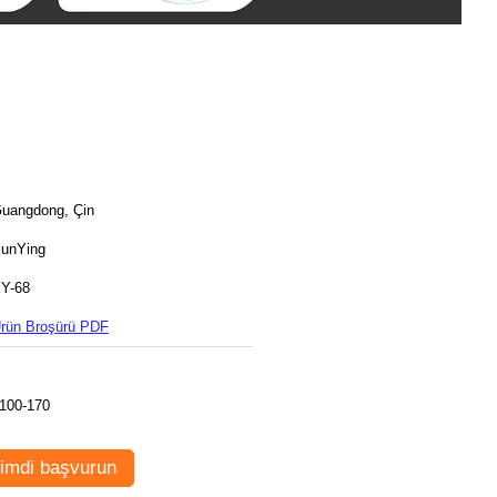
uangdong, Çin
unYing
Y-68
rün Broşürü PDF
100-170
imdi başvurun