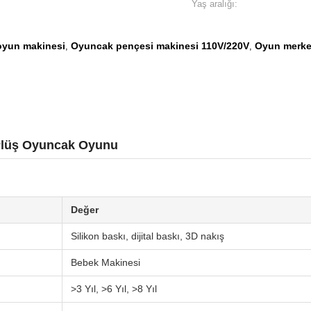
Yaş aralığı:
e oyun makinesi
Oyuncak pençesi makinesi 110V/220V
Oyun merke
,
,
 Plüş Oyuncak Oyunu
Değer
Silikon baskı, dijital baskı, 3D nakış
Bebek Makinesi
>3 Yıl, >6 Yıl, >8 Yıl