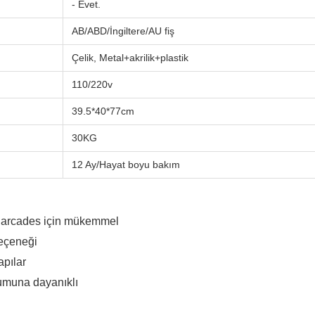
- Evet.
AB/ABD/İngiltere/AU fiş
Çelik, Metal+akrilik+plastik
110/220v
39.5*40*77cm
30KG
12 Ay/Hayat boyu bakım
e arcades için mükemmel
seçeneği
apılar
rumuna dayanıklı