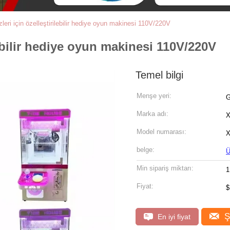
eri için özelleştirilebilir hediye oyun makinesi 110V/220V
ebilir hediye oyun makinesi 110V/220V
Temel bilgi
Menşe yeri:
G
Marka adı:
X
Model numarası:
X
belge:
Ü
Min sipariş miktarı:
1
Fiyat:
$
Ş
En iyi fiyat