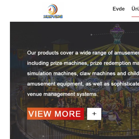
Evde
Ür