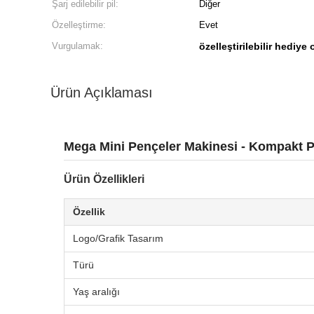
Şarj edilebilir pil:
Diğer
Özelleştirme:
Evet
Vurgulamak:
özelleştirilebilir hediy
Ürün Açıklaması
Mega Mini Pençeler Makinesi - Kompakt
Ürün Özellikleri
Özellik
Logo/Grafik Tasarım
Türü
Yaş aralığı