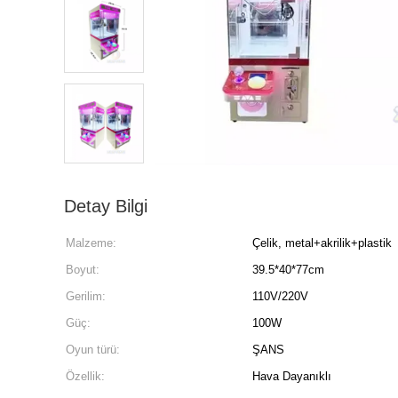
Detay Bilgi
Malzeme:
Çelik, metal+akrilik+plastik
Boyut:
39.5*40*77cm
Gerilim:
110V/220V
Güç:
100W
Oyun türü:
ŞANS
Özellik:
Hava Dayanıklı