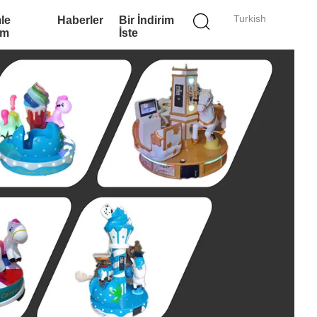
Turkish
le
Haberler
Bir İndirim
im
İste