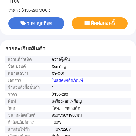
110V
ราคา：$150-290
MOQ：1
ราคาถูกที่สุด
ติดต่อตอนนี้
รายละเอียดสินค้า
สถานที่กำเนิด
กวางตุ้งจีน
ชื่อแบรนด์
XunYing
หมายเลขรุ่น
XY-C01
เอกสาร
ใบแสดงผลิตภัณฑ์
จำนวนสั่งซื้อขั้นต่ำ
1
ราคา
$150-290
พิมพ์
เครื่องผลักเหรียญ
วัสดุ
โลหะ + พลาสติก
ขนาดผลิตภัณฑ์
860*730*1900มม
กำลังปฏิบัติการ
100W
แรงดันไฟฟ้า
110V/220V