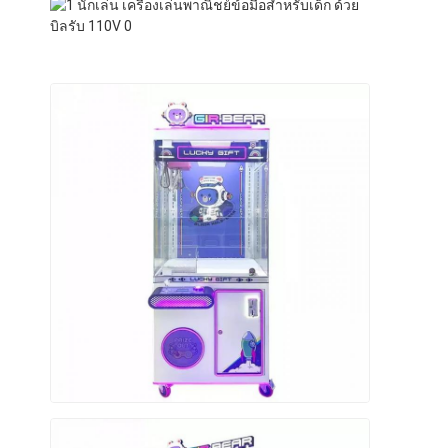
เครื่องรางวัลคลิป
เครื่องบุกมวย
เครื่องเกมอาเขต
รถบัมเปอร์สวนสนุก
โต๊ะฮอกกี้อากาศ
หยอดเหรียญ Kiddie Ride
คารูเซล คิดดี้ รีด
เครื่องเล่นเกมส์แข่ง
เครื่องแลกต๊อกเคน