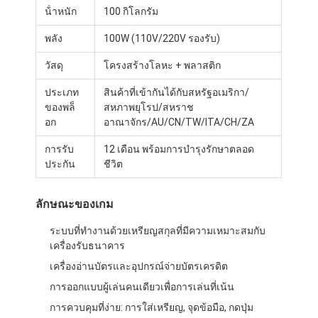
น้ําหนัก
100 กิโลกรัม
พลัง
100W (110V/220V รองรับ)
วัสดุ
โครงสร้างโลหะ + พลาสติก
ประเภท
สินค้าที่เข้ากันได้กับสหรัฐอเมริกา/
ของพล็
สหภาพยุโรป/สหราช
อก
อาณาจักร/AU/CN/TW/ITA/CH/ZA
การรับ
12 เดือน พร้อมการบํารุงรักษาตลอด
ประกัน
ชีวิต
ลักษณะของเกม
ระบบที่ทํางานด้วยเหรียญสกุลที่มีความเหมาะสมกับ
บ้าน
เครื่องรับธนาคาร
เครื่องอ่านบัตรและอุปกรณ์จ่ายบัตรเครดิต
สินค้า
การออกแบบผู้เล่นคนเดียวเพื่อการเล่นที่เน้น
เกี่ยวกับเรา
การควบคุมที่ง่าย: การใส่เหรียญ, จุดข้อมือ, กดปุ่ม