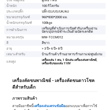
ปริมาณผู้เล่น
ผู้เล่น 1 คน
น้ำหนัก
100 กิโลกรัม
ประเภทปลั๊ก
ปลั๊ก EU/US/UK/AU
ขนาดบรรจุภัณฑ์
960*830*2000 มม.
น้ำหนักบรรจุภัณฑ์
100kgs
เหรียญที่ดำเนินการ/บิลตัวรับ/เครื่องอ่าน
การดำเนินการ
บัตร/อุปกรณ์ชำระเงินด้วยบัตรเครดิต
หมายเลขรุ่น
MW-TCCM012
สี
สีขาว
อายุ
> 3 ปี> 6 ปี> 8 ปี
เหมาะสำหรับ
บ้าน/ร้านค้า/ร้านอาหาร/ร้านกาแฟ/ศูนย์เกม
,
,
เครื่องเล่น 1 คน
1 นักเล่น เครื่องเล่นพาณิชย์
แสงสูง:
เครื่องจับของเล่น 110V
เครื่องคัดขนพาณิชย์ - เครื่องคัดขนดาวโชค
ดีสําหรับเด็ก
ภาพรวมสินค้า
สายมืออาชีพนี้
เครื่องเล่นเครนข้อมือ
ออกแบบมาเพื่อการใช้