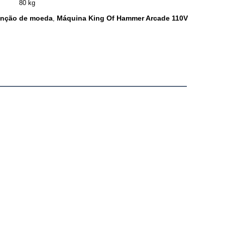
80 kg
unção de moeda
Máquina King Of Hammer Arcade 110V
,