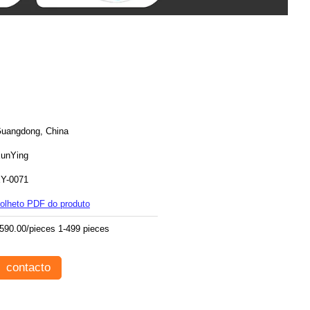
uangdong, China
unYing
Y-0071
olheto PDF do produto
590.00/pieces 1-499 pieces
contacto