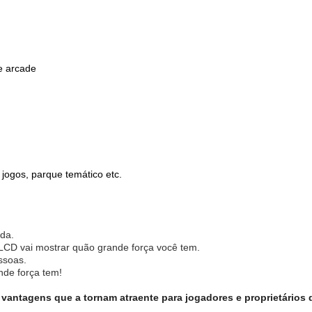
e arcade
 jogos, parque temático etc.
nda.
 LCD vai mostrar quão grande força você tem.
ssoas.
nde força tem!
vantagens que a tornam atraente para jogadores e proprietários 