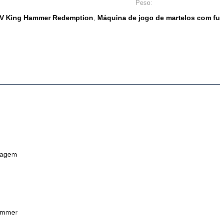
Peso:
0V King Hammer Redemption
Máquina de jogo de martelos com f
,
magem
Hammer