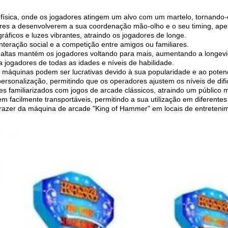
 física, onde os jogadores atingem um alvo com um martelo, tornando-
dores a desenvolverem a sua coordenação mão-olho e o seu timing, ape
ficos e luzes vibrantes, atraindo os jogadores de longe.
nteração social e a competição entre amigos ou familiares.
 altas mantém os jogadores voltando para mais, aumentando a longev
a jogadores de todas as idades e níveis de habilidade.
s máquinas podem ser lucrativas devido à sua popularidade e ao poten
ersonalização, permitindo que os operadores ajustem os níveis de dif
es familiarizados com jogos de arcade clássicos, atraindo um público 
 facilmente transportáveis, permitindo a sua utilização em diferentes 
prazer da máquina de arcade "King of Hammer" em locais de entreteni