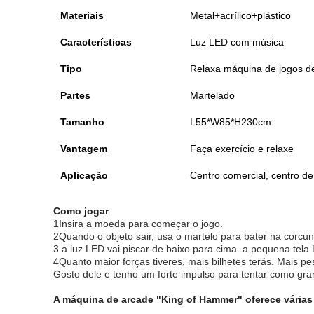
Materiais
Metal+acrílico+plástico
Características
Luz LED com música
Tipo
Relaxa máquina de jogos d
Partes
Martelado
Tamanho
L55*W85*H230cm
Vantagem
Faça exercício e relaxe
Aplicação
Centro comercial, centro de
Como jogar
1Insira a moeda para começar o jogo.
2Quando o objeto sair, usa o martelo para bater na corcu
3.a luz LED vai piscar de baixo para cima. a pequena tela
4Quanto maior forças tiveres, mais bilhetes terás. Mais pe
Gosto dele e tenho um forte impulso para tentar como gra
A máquina de arcade "King of Hammer" oferece várias 