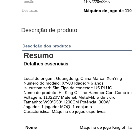
Tensão:
110v/220v/230v
Destacar:
Máquina de jogo de 11
Descrição de produto
Descrição dos produtos
Resumo
Detalhes essenciais
Local de origem: Guangdong, China Marca: XunYing
Número do modelo: XY-00 Idade: > 6 anos
is_customized: Sim Tipo de conector: US PLUG
Nome do produto: Hit King Of The Hammer Cor: Como i
Voltagem: 110220V Material: Metal+fibra de vidro
Tamanho: W90*D50*H200CM Potência: 300W
Jogador: 1 jogador MOQ: 1 conjunto
Característica: Máquina de jogos esportivos
Nome
Máquina de jogo King of 