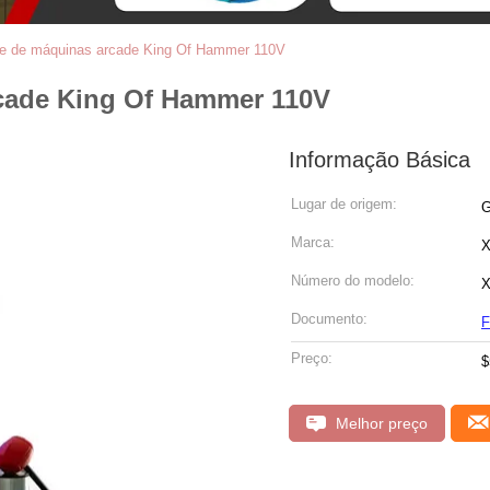
te de máquinas arcade King Of Hammer 110V
rcade King Of Hammer 110V
Informação Básica
Lugar de origem:
G
Marca:
X
Número do modelo:
X
Documento:
F
Preço:
$
Melhor preço