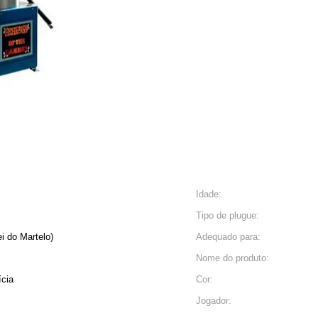
Idade:
Tipo de plugue:
i do Martelo)
Adequado para:
Nome do produto:
ícia
Cor:
Jogador: