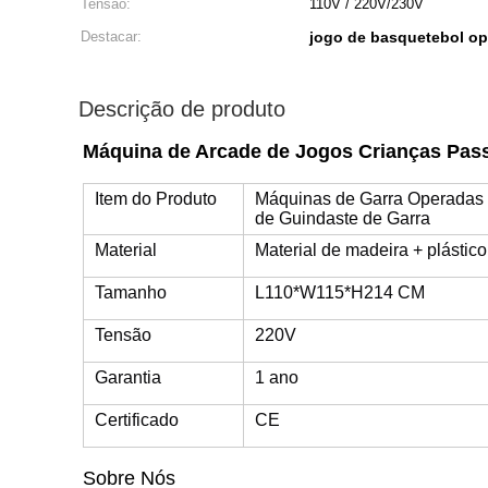
Tensão:
110V / 220V/230V
Destacar:
jogo de basquetebol o
Descrição de produto
Máquina de Arcade de Jogos Crianças Pas
Item do Produto
Máquinas de Garra Operadas
de Guindaste de Garra
Material
Material de madeira + plástico
Tamanho
L110*W115*H214 CM
Tensão
220V
Garantia
1 ano
Certificado
CE
Sobre Nós