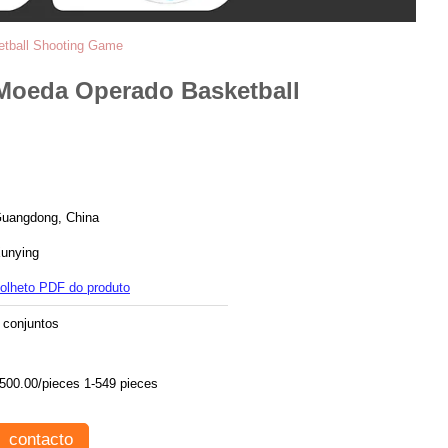
etball Shooting Game
 Moeda Operado Basketball
uangdong, China
unying
olheto PDF do produto
 conjuntos
500.00/pieces 1-549 pieces
contacto