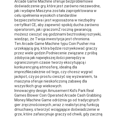
Arcade Game Machine oferuje bezproblemowe
doświadczenie gry, które jest zarówno niezawodne,
jak i wydajne.Maszyna została zaprojektowana w
celu spełnienia wysokich standardów
bezpieczeństwa i jest wyposażona w niezbędny
certyfikat CE, aby zapewnić spokój ducha zarówno
operatorom, jak i graczomZ roczną gwarancją
możesz cieszyć się godzinami beztroskiej rozrywki,
wiedząc, że Twoja inwestycja jest chroniona.
Ten Arcade Game Machine typu Coin Pusher ma
urzekającą grę, która będzie rozrywkować graczy
przez wiele godzin.Podniecenie związane z próbą
zdobycia jak największej ilości pieniędzy w
ograniczonym czasie tworzy ekscytującą i
konkurencyjną atmosferę, idealną dla
imprezNiezależnie od tego, czy chcesz wygrać
jackpot, czy po prostu cieszyć się wyzwaniem, ta
maszyna oferuje nieskończoną zabawę dla
wszystkich grup wiekowych.
Innowacyjny design Amusement Kid's Park Real
Games Blower Coin Operated Arcade Cash Grabbing
Money Machine Game odróżnia go od tradycyjnych
gier zręcznościowych.,wraz z realistyczną funkcją
dmuchawy, stworzyć wciągające doświadczenie w
grze, które zafascynuje graczy od chwili, gdy zaczną