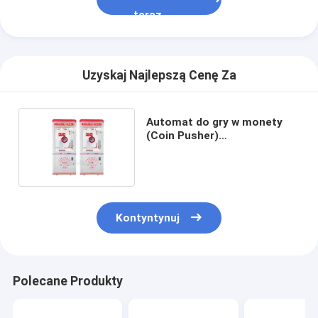
teraz
Uzyskaj Najlepszą Cenę Za
Automat do gry w monety
(Coin Pusher)
L110*W115*H214 CM dla
dzieci
Kontyntynuj
Polecane Produkty