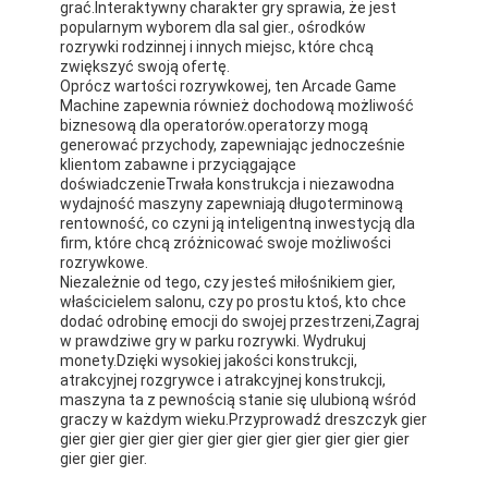
grać.Interaktywny charakter gry sprawia, że jest
popularnym wyborem dla sal gier., ośrodków
rozrywki rodzinnej i innych miejsc, które chcą
zwiększyć swoją ofertę.
Oprócz wartości rozrywkowej, ten Arcade Game
Machine zapewnia również dochodową możliwość
biznesową dla operatorów.operatorzy mogą
generować przychody, zapewniając jednocześnie
klientom zabawne i przyciągające
doświadczenieTrwała konstrukcja i niezawodna
wydajność maszyny zapewniają długoterminową
rentowność, co czyni ją inteligentną inwestycją dla
firm, które chcą zróżnicować swoje możliwości
rozrywkowe.
Niezależnie od tego, czy jesteś miłośnikiem gier,
właścicielem salonu, czy po prostu ktoś, kto chce
dodać odrobinę emocji do swojej przestrzeni,Zagraj
w prawdziwe gry w parku rozrywki. Wydrukuj
monety.Dzięki wysokiej jakości konstrukcji,
Do domu
atrakcyjnej rozgrywce i atrakcyjnej konstrukcji,
maszyna ta z pewnością stanie się ulubioną wśród
Produkty
graczy w każdym wieku.Przyprowadź dreszczyk gier
gier gier gier gier gier gier gier gier gier gier gier gier
gier gier gier.
O nas