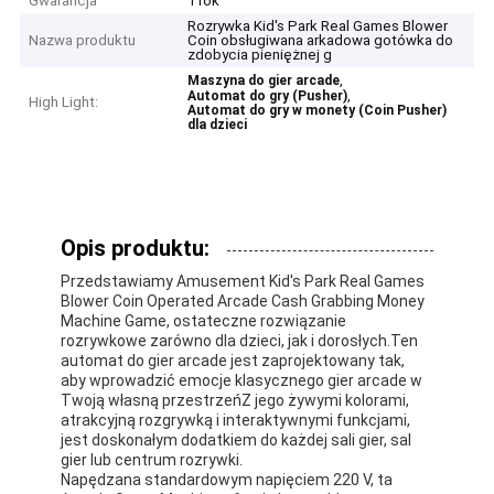
Gwarancja
1 rok
Rozrywka Kid's Park Real Games Blower
Nazwa produktu
Coin obsługiwana arkadowa gotówka do
zdobycia pieniężnej g
,
Maszyna do gier arcade
,
Automat do gry (Pusher)
High Light:
Automat do gry w monety (Coin Pusher)
dla dzieci
Opis produktu:
Przedstawiamy Amusement Kid's Park Real Games
Blower Coin Operated Arcade Cash Grabbing Money
Machine Game, ostateczne rozwiązanie
rozrywkowe zarówno dla dzieci, jak i dorosłych.Ten
automat do gier arcade jest zaprojektowany tak,
aby wprowadzić emocje klasycznego gier arcade w
Twoją własną przestrzeńZ jego żywymi kolorami,
atrakcyjną rozgrywką i interaktywnymi funkcjami,
jest doskonałym dodatkiem do każdej sali gier, sal
gier lub centrum rozrywki.
Napędzana standardowym napięciem 220 V, ta