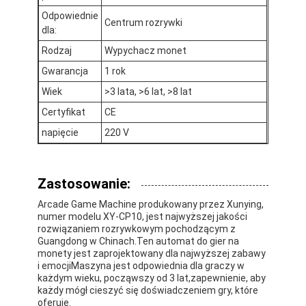
Maszyna z nagrodami klipsowymi
Odpowiednie
Centrum rozrywki
dla:
Maszyna do bicia boksu
Rodzaj
Wypychacz monet
automat do gier
Gwarancja
1 rok
Wiek
>3 lata, >6 lat, >8 lat
Parku rozrywki
Certyfikat
CE
Arcade Air Hockey Table
napięcie
220 V
Kiddie Ride na monety
Zastosowanie:
Ruch w karuzelce
Arcade Game Machine produkowany przez Xunying,
numer modelu XY-CP10, jest najwyższej jakości
Maszyna do gier wyścigowych
rozwiązaniem rozrywkowym pochodzącym z
Guangdong w Chinach.Ten automat do gier na
Maszyna do wymiany żetonów
monety jest zaprojektowany dla najwyższej zabawy
i emocjiMaszyna jest odpowiednia dla graczy w
każdym wieku, począwszy od 3 lat,zapewnienie, aby
każdy mógł cieszyć się doświadczeniem gry, które
oferuje.