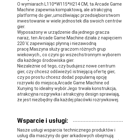
O wymiarach L110*W115*H214 CM, ta Arcade Game
Machine zapewnia kompaktową, ale atrakcyjną
platformę do gier.,umożliwiając przedsiębiorstwom
inwestowanie w wiele jednostek dla swoich centrów
gier.
Wyposażony w urządzenie dla jednego gracza
naraz, ten Arcade Game Machine działa z napięciem
220 V, zapewniając płynną i niezawodną
pracę.Maszyna służy graczom różnych grup
wiekowych., co czyni go wszechstronnym wyborem
dla każdego środowiska gier.
Niezależnie od tego, czy budujesz nowe centrum
gier, czy chcesz odświeżyć istniejącą ofertę gier,
czy po prostu chcesz dodać popularną opcję
rozrywki do miejsca,Arcade Game Machine od
Xunying to idealny wybór.Jego trwała konstrukcja,
atrakcyjna rozgrywka i atrakcyjny design sprawiają,
że jest niezbędny dla każdej placówki rozrywkowej.
Wsparcie i usługi:
Nasze usługi wsparcia technicznego produktów i
usług dla maszyny do gier arkadowych obejmują: