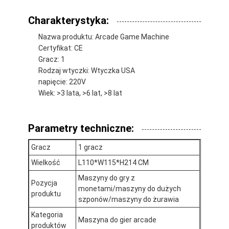
Wycieczka po fabryce
Charakterystyka:
Kontrola jakości
Nazwa produktu: Arcade Game Machine
Certyfikat: CE
Skontaktuj się z nami
Gracz: 1
Rodzaj wtyczki: Wtyczka USA
Nowości
napięcie: 220V
Wiek: >3 lata, >6 lat, >8 lat
Poproś o wycenę
Parametry techniczne:
Maszyna do zabawek z pazurami
Gracz
1 gracz
Wielkość
L110*W115*H214 CM
Maszyna do waty cukrowej
Maszyny do gry z
Pozycja
monetami/maszyny do dużych
młotek uderzający w automat do gier
produktu
szponów/maszyny do żurawia
Maszyna do gry w koszykówkę
Kategoria
Maszyna do gier arcade
produktów