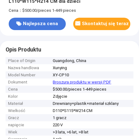
L110*W115*H214 CM dla dzieci
Cena：$500.00/pieces 1-449 pieces
Najlepsza cena
Skontaktuj się teraz
Opis Produktu
Place of Origin
Guangdong, China
Nazwa handlowa
Xunying
Model Number
XY-CP10
Dokument
Broszura produktu w wersji PDF
Cena
$500.00/pieces 1-449 pieces
Kolor
Zdjęcie
Materiał
Drewniany+plastik+materiał szklany
Wielkość
D110*S115*W214 CM
Gracz
1 gracz
napięcie
220 V
Wiek
>3 lata, >6 lat, >8 lat