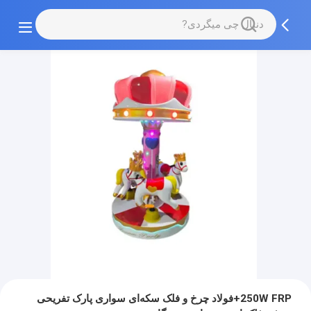
250W FRP+فولاد چرخ و فلک سکه‌ای سواری پارک تفریحی