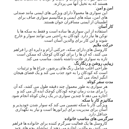
هستند که به تخیل آنها می پردازند.
امن و امن
:
این سواری ها معمولاً دارای ویژگی های ایمنی مانند صندلی
های امن، میله های ایمنی و مکانیسم سواری صاف برای
اطمینان از ایمنی مسافران جوان هستند.
کار آسان
:
استفاده از این سواری ها ساده است و فقط به سکه ها یا
توکن ها نیاز دارد. کودکان به راحتی می توانند سوار و خارج
شوند و این کار برای والدین آسان است.
حرکت ملایم
:
کاروسل های دارای سکه، حرکتی آرام و دایره ای را فراهم
می کنند، که آن ها را برای کودکان کوچک که ممکن است
تازه به سواری عادت داشته باشند، مناسب می کند.
زیبایی روشن و رنگارنگ
:
طراحی اغلب شامل رنگ های پرشور، چراغ ها و تزئینات
است که کودکان را به خود جذب می کند و یک فضای هیجان
انگیز ایجاد می کند.
مدت سفر کوتاه
:
هر سواری به طور معمول چند دقیقه طول می کشد، که آن
را برای مدت زمان توجه کودکان کوچک ایده آل می کند و
اجازه می دهد تا چندین سواری در یک زمان کوتاه انجام شود.
خونه
مکانیزم کار با سکه
:
ویژگی کار با سکه تضمین می کند که سوار شدن خودپذیر و
محصولات
آسان برای مدیریت برای اپراتورها است و نیاز به نگهداری
حداقل دارد.
سرگرمی های مناسب خانواده
:
درباره ما
کاروسل ها یک فعالیت سرگرم کننده برای خانواده ها فراهم
می کنند، به والدین اجازه می دهند از تماشای بچه های خود