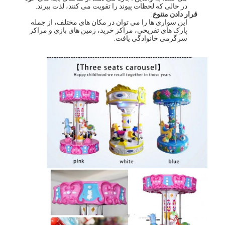
در حالی که لحظات پیوند را تقویت می کنند، لذت ببرند.
تور کارخانه
قرار دادن متنوع
:
این سواری ها را می توان در مکان های مختلف، از جمله
پارک های تفریحی، مراکز خرید، زمین های بازی و مراکز
کنترل کیفیت
سرگرمی خانوادگی یافت.
با ما تماس بگیرید
اخبار
درخواست نقل قول
ماشين پنجه بازي
دستگاه آب نبات پنبه ای
ماشین بازی ضربه چکش
دستگاه بسکتبال آرکاد