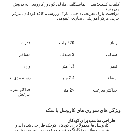
کلمات کلیدی: میدان نمایشگاهی مارلی گو دور کاروسل به فروش 
می رسد
موقعیت: پارک تفریحی داخلی، پارک ورزشی، کافه کودکان، مرکز 
خرید، مرکز آموزشی، تجاری، عمومی
ولتاژ
220 ولت
قدرت
صندلی
3 صندلی
مسافر
قطر
1.3 متر
وزن
ارتفاع
2.4 متر
دسته بندی تجهیزات
حداکثر سرعت
حداکثر سرعت
<2 متر
چرخش
ویژگی های سواری های کاروسل با سکه
طراحی مناسب برای کودکان
:
کاروسل ها معمولاً برای کودکان کوچک طراحی شده اند و
شامل حیوانات رنگارنگ و عجیب و غریب یا شخصیت هایی