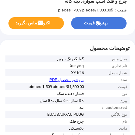
چرخ و فلک اسب سواری بچه گانه
قیمت：$1,800.00/pieces 1-509 pieces
بهترین قیمت
اکنون تماس بگیرید
توضیحات محصول
محل منبع
گوانگدونگ ، چین
نام تجاری
Xunying
شماره مدل
XY-K16
سند
بروشور محصول PDF
قیمت
$1,800.00/pieces 1-509 pieces
نوع
فشار دهنده سکه
پیری
> 3 سال ،> 6 سال ،> 8 سال
is_customized
بله
نوع پلاگین
EU/US/UK/AU PLUG
نام
چرخ فلک
مادی
پلاستیکی