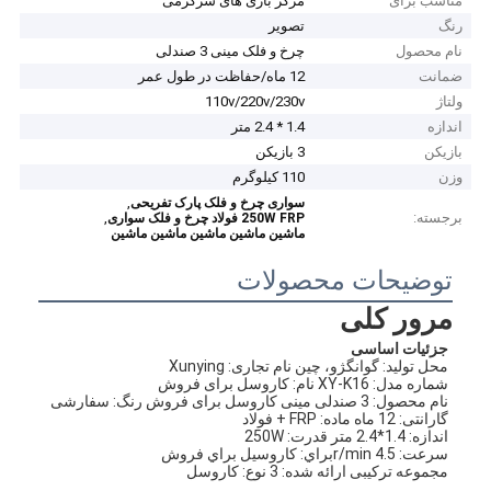
مناسب برای
مرکز بازی های سرگرمی
رنگ
تصویر
نام محصول
چرخ و فلک مینی 3 صندلی
ضمانت
12 ماه/حفاظت در طول عمر
ولتاژ
110v/220v/230v
اندازه
1.4 * 2.4 متر
بازیکن
3 بازیکن
وزن
110 کیلوگرم
,
سواری چرخ و فلک پارک تفریحی
برجسته:
,
250W FRP فولاد چرخ و فلک سواری
ماشين ماشين ماشين ماشين ماشين
توضیحات محصولات
مرور کلی
جزئیات اساسی
محل تولید: گوانگژو، چین نام تجاری: Xunying
شماره مدل: XY-K16 نام: کاروسل برای فروش
نام محصول: 3 صندلی مینی کاروسل برای فروش رنگ: سفارشی
گارانتی: 12 ماه ماده: FRP + فولاد
اندازه: 1.4*2.4 متر قدرت: 250W
سرعت: 4.5 r/min
براي: کاروسيل براي فروش
مجموعه ترکیبی ارائه شده: 3 نوع: کاروسل