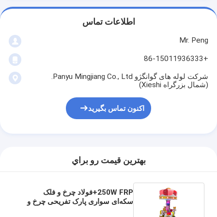
اطلاعات تماس
Mr. Peng
+86-15011936333
شرکت لوله های گوانگژو Panyu Mingjiang Co., Ltd.
(شمال بزرگراه Xieshi)
اکنون تماس بگیرید
بهترين قيمت رو براي
250W FRP+فولاد چرخ و فلک
سکه‌ای سواری پارک تفریحی چرخ و
فلک اسب سواری بچه گانه