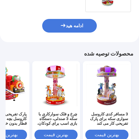
ادامه هید
محصولات توصیه شده
3 مسافر کدی کاروسل
چرخ و فلک سوارکاری با
پارک تفریحی آرک
سواری سکه برای پارک
سکه 3 صندلی، دستگاه
کاروسل بچه سوا
تفریحی کار می کند
بازی اسب برای کودکان،
قطار بدون خط
6 دور در دقیقه حداکثر
سرعت چرخش
بهترین قیمت
بهترین قیمت
بهترین ق