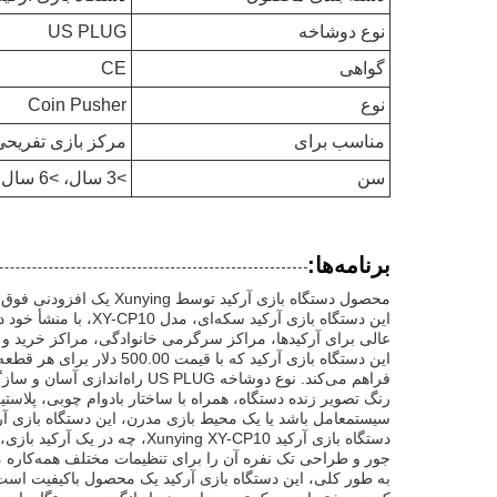
نوع دوشاخه
US PLUG
گواهی
CE
نوع
Coin Pusher
مناسب برای
مرکز بازی تفریحی
سن
>3 سال، >6 سال، >8 سال
برنامه‌ها:
محصول دستگاه بازی آرکید توسط Xunying یک افزودنی فوق‌العاده برای مکان‌های تفریحی مختلف است که برای طیف گسترده‌ای از موقعیت‌ها و سناریوهای کاربردی مناسب است.
عالی برای آرکیدها، مراکز سرگرمی خانوادگی، مراکز خرید و ح
فراهم می‌کند. نوع دوشاخه US PLUG راه‌اندازی آسان و سازگاری را در مناطق آمریکای شمالی تضمین می‌کند.
رنگ تصویر زنده دستگاه، همراه با ساختار بادوام چوبی، پلاست
سیستمعامل باشد یا یک محیط بازی مدرن، این دستگاه بازی آر
دستگاه بازی آرکید g XY-CP10
جور و طراحی تک نفره آن را برای تنظیمات مختلف همه‌کاره می‌ک
به طور کلی، این دستگاه بازی آرکید یک محصول باکیفیت است 