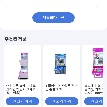
계속하다
추천된 제품
집
어린이용 크레이지 토이
1 플레이어 상업용 장난
날씨에 견딜 수 
크레인 게임기 (3세 이
감 손톱 기계
물 게임 기계 테
제품
상, 1인용)
디자인 100W 8
대
우리 에 관한 것
최고의 가격
최고의 가격
최고의 