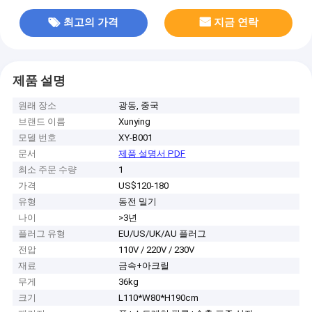
최고의 가격
지금 연락
제품 설명
원래 장소
광동, 중국
브랜드 이름
Xunying
모델 번호
XY-B001
문서
제품 설명서 PDF
최소 주문 수량
1
가격
US$120-180
유형
동전 밀기
나이
>3년
플러그 유형
EU/US/UK/AU 플러그
전압
110V / 220V / 230V
재료
금속+아크릴
무게
36kg
크기
L110*W80*H190cm