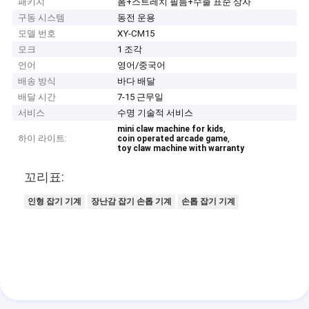
패키지
폼+스트레치 필름+수출 표준 상자
구동 시스템
동전 운용
모델 번호
XY-CM15
모크
1 조각
언어
영어/중국어
배송 방식
바다 배달
배달 시간
7-15 근무일
서비스
수명 기술적 서비스
,
mini claw machine for kids
하이 라이트:
,
coin operated arcade game
toy claw machine with warranty
꼬리표:
인형 잡기 기계
장난감 잡기 손톱 기계
손톱 잡기 기계