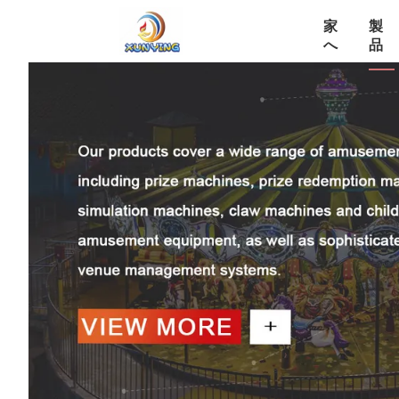
家
製
へ
品