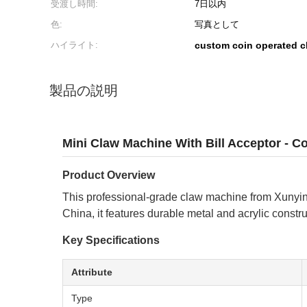
受渡し時間:
7日以内
色:
写真として
ハイライト:
custom coin operated 
製品の説明
Mini Claw Machine With Bill Acceptor - C
Product Overview
This professional-grade claw machine from Xunyi
China, it features durable metal and acrylic constr
Key Specifications
Attribute
Type