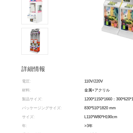
詳細情報
電圧:
110V/220V
材料:
金属+アクリル
製品サイズ:
1200*1150*1660：300*620*
パッケージングサイズ:
830*510*1820 mm
サイズ:
L110*W80*H190cm
年:
>3年