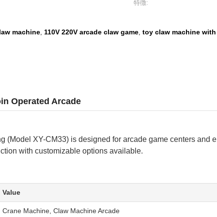
特徴:
claw machine
110V 220V arcade claw game
toy claw machine with
,
,
oin Operated Arcade
ng (Model XY-CM33) is designed for arcade game centers and 
uction with customizable options available.
Value
Crane Machine, Claw Machine Arcade