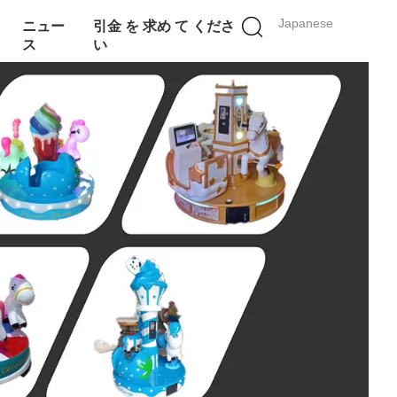
Japanese
ニュー
引金 を 求め て くださ
ス
い