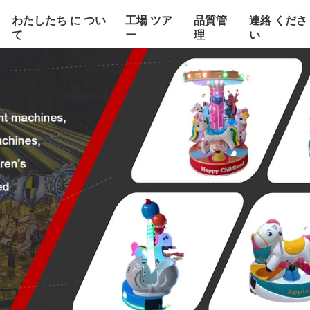
わたしたち に つい
工場 ツア
品質管
連絡 くださ
て
ー
理
い