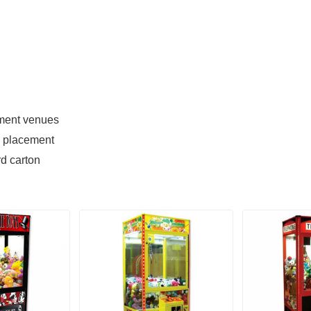
nment venues
e placement
d carton