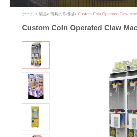
ホーム
>
製品
>
玩具の爪機械
>
Custom Coin Operated Claw Ma
Custom Coin Operated Claw Mac