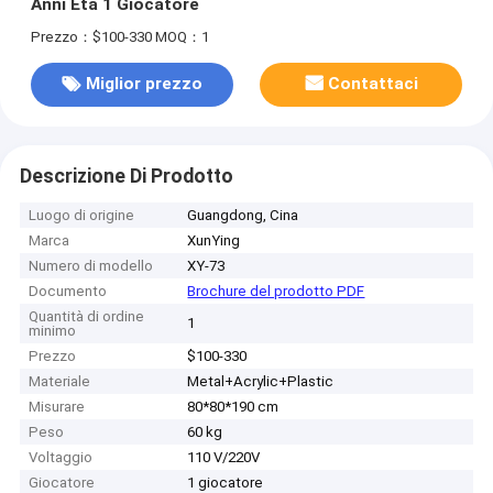
Anni Età 1 Giocatore
Prezzo：$100-330
MOQ：1
Miglior prezzo
Contattaci
Descrizione Di Prodotto
Luogo di origine
Guangdong, Cina
Marca
XunYing
Numero di modello
XY-73
Documento
Brochure del prodotto PDF
Quantità di ordine
1
minimo
Prezzo
$100-330
Materiale
Metal+Acrylic+Plastic
Misurare
80*80*190 cm
Peso
60 kg
Voltaggio
110 V/220V
Giocatore
1 giocatore