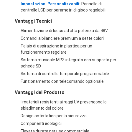
Impostazioni Personalizzabili:
Pannello di
Visita alla fabbrica
controllo LCD per parametri di gioco regolabili
Controllo della qualità
Vantaggi Tecnici
Alimentazione di lusso ad alta potenza da 48V
Contattaci
Comandi a bilanciere premium a sette colori
Notizie
Telaio di aspirazione in plastica per un
funzionamento regolare
Chiedi un preventivo
Sistema musicale MP3 integrato con supporto per
schede SD
Sistema di controllo temporale programmabile
Funzionamento con telecomando opzionale
Macchina per artigli di giocattolo
Vantaggi del Prodotto
macchina dello zucchero filato
I materiali resistenti ai raggi UV prevengono lo
sbiadimento del colore
macchine da gioco per colpire martello
Design antistatico per la sicurezza
Macchina per il basket arcade
Componenti ecologici
Elevata durata per uso commerciale