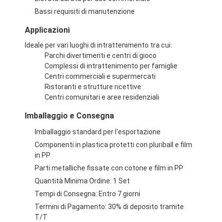
macchina premiata della clip
Bassi requisiti di manutenzione
Macchina da pugilato
Applicazioni
Ideale per vari luoghi di intrattenimento tra cui:
macchina di videogioco arcade
Parchi divertimenti e centri di gioco
Complessi di intrattenimento per famiglie
Parco di divertimenti auto paraurti
Centri commerciali e supermercati
Ristoranti e strutture ricettive
Tabella di hockey aereo arcade
Centri comunitari e aree residenziali
Imballaggio e Consegna
Giro a gettoni del Kiddie
Imballaggio standard per l'esportazione
Giro del Kiddie del carosello
Componenti in plastica protetti con pluriball e film
in PP
corsa della macchina della galleria
Parti metalliche fissate con cotone e film in PP
Quantità Minima Ordine: 1 Set
Macchina per lo scambio di token
Tempi di Consegna: Entro 7 giorni
Termini di Pagamento: 30% di deposito tramite
T/T