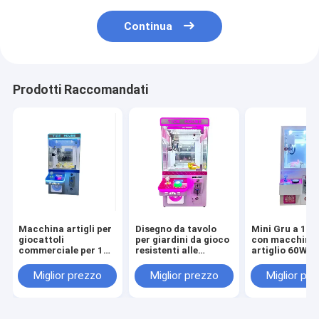
Continua
Prodotti Raccomandati
Macchina artigli per
Disegno da tavolo
Mini Gru a 1 p
giocattoli
per giardini da gioco
con macchina
commerciale per 1
resistenti alle
artiglio 60W g
giocatore per
intemperie 100W per
arcade a mone
bambini con
età 8 anni
Miglior prezzo
Miglior prezzo
Miglior pr
accettatore di
banconote 110V