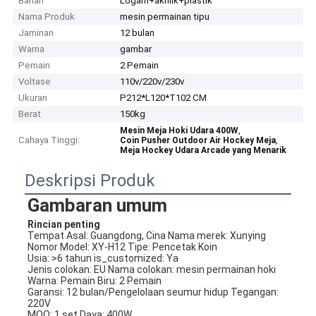
Bahan
Logam+akrilik+plastik
Nama Produk
mesin permainan tipu
Jaminan
12 bulan
Warna
gambar
Pemain
2 Pemain
Voltase
110v/220v/230v
Ukuran
P212*L120*T102 CM
Berat
150kg
,
Mesin Meja Hoki Udara 400W
Cahaya Tinggi:
,
Coin Pusher Outdoor Air Hockey Meja
Meja Hockey Udara Arcade yang Menarik
Deskripsi Produk
Gambaran umum
Rincian penting
Tempat Asal: Guangdong, Cina Nama merek: Xunying
Nomor Model: XY-H12 Tipe: Pencetak Koin
Usia: >6 tahun is_customized: Ya
Jenis colokan: EU Nama colokan: mesin permainan hoki
Warna: Pemain Biru: 2 Pemain
Garansi: 12 bulan/Pengelolaan seumur hidup Tegangan: 
220V
MOQ: 1 set Daya: 400W