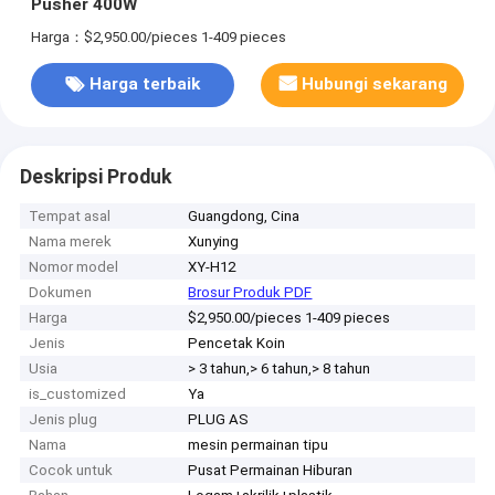
Pusher 400W
Harga：$2,950.00/pieces 1-409 pieces
Harga terbaik
Hubungi sekarang
Deskripsi Produk
Tempat asal
Guangdong, Cina
Nama merek
Xunying
Nomor model
XY-H12
Dokumen
Brosur Produk PDF
Harga
$2,950.00/pieces 1-409 pieces
Jenis
Pencetak Koin
Usia
> 3 tahun,> 6 tahun,> 8 tahun
is_customized
Ya
Jenis plug
PLUG AS
Nama
mesin permainan tipu
Cocok untuk
Pusat Permainan Hiburan