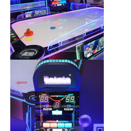
Mesin Hadiah Klip
Mesin Punch Boxing
mesin permainan arcade
Taman Hiburan Bumper Car
Arcade Air Hockey Meja
Kiddie Ride yang dioperasikan dengan koin
Carousel Kids Ride
Mesin Arcade Balapan
Mesin pertukaran token