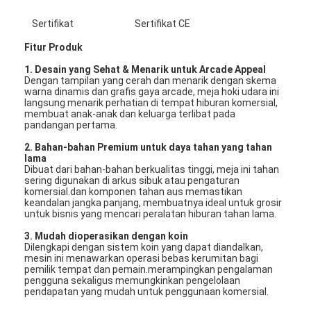
Sertifikat
Sertifikat CE
Fitur Produk
1. Desain yang Sehat & Menarik untuk Arcade Appeal
Dengan tampilan yang cerah dan menarik dengan skema
warna dinamis dan grafis gaya arcade, meja hoki udara ini
langsung menarik perhatian di tempat hiburan komersial,
membuat anak-anak dan keluarga terlibat pada
pandangan pertama.
2. Bahan-bahan Premium untuk daya tahan yang tahan
lama
Dibuat dari bahan-bahan berkualitas tinggi, meja ini tahan
sering digunakan di arkus sibuk atau pengaturan
komersial.dan komponen tahan aus memastikan
keandalan jangka panjang, membuatnya ideal untuk grosir
untuk bisnis yang mencari peralatan hiburan tahan lama.
Rumah
3. Mudah dioperasikan dengan koin
Dilengkapi dengan sistem koin yang dapat diandalkan,
mesin ini menawarkan operasi bebas kerumitan bagi
Produk
pemilik tempat dan pemain.merampingkan pengalaman
pengguna sekaligus memungkinkan pengelolaan
pendapatan yang mudah untuk penggunaan komersial.
Tentang Kami