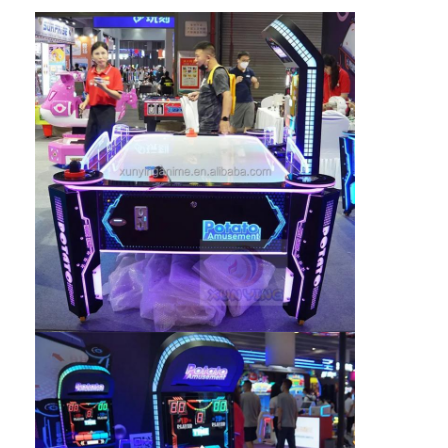
Tur Pabrik
Kontrol Kualitas
Hubungi Kami
Berita
Minta Kutipan
Mesin Cakar Mainan
Mesin Permen Kapas
mesin permainan memukul palu
Mesin Basket Arcade