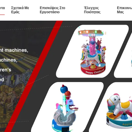
ντα
Σχετικά Με
Επισκέψεις Στο
Έλεγχος
Επικοιν
Εμάς
Εργοστάσιο
Ποιότητας
Μας