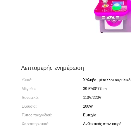
Λεπτομερής ενημέρωση
Υλικό:
Χάλυβα, μέταλλο+ακρυλικό
Μέγεθος:
39.5*40*77cm
Δυναμικό:
110V/220V
Εξουσία:
100W
Τύπος παιχνιδιού:
Ευτυχία.
Χαρακτηριστικό:
Ανθεκτικός στον καιρό