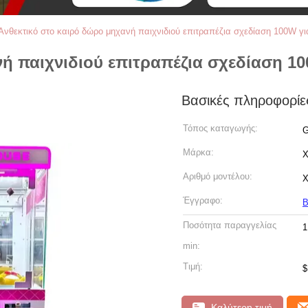
Ανθεκτικό στο καιρό δώρο μηχανή παιχνιδιού επιτραπέζια σχεδίαση 100W γι
ή παιχνιδιού επιτραπέζια σχεδίαση 10
Βασικές πληροφορίε
Τόπος καταγωγής:
G
Μάρκα:
X
Αριθμό μοντέλου:
X
Έγγραφο:
Β
Ποσότητα παραγγελίας
1
min:
Τιμή:
$
Καλύτερη τιμή