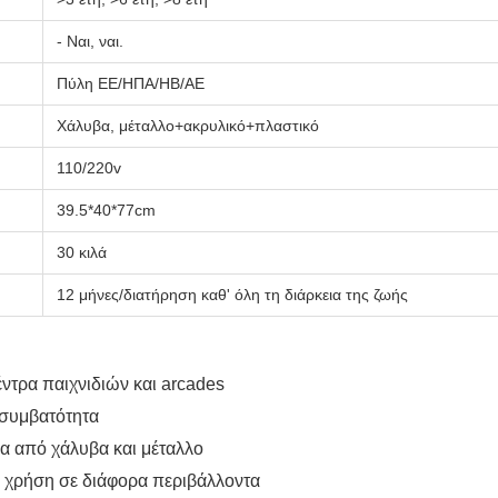
- Ναι, ναι.
Πύλη ΕΕ/ΗΠΑ/ΗΒ/ΑΕ
Χάλυβα, μέταλλο+ακρυλικό+πλαστικό
110/220v
39.5*40*77cm
30 κιλά
12 μήνες/διατήρηση καθ' όλη τη διάρκεια της ζωής
έντρα παιχνιδιών και arcades
 συμβατότητα
ία από χάλυβα και μέταλλο
κή χρήση σε διάφορα περιβάλλοντα