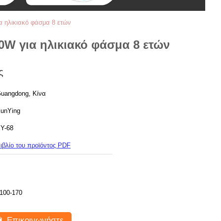
α ηλικιακό φάσμα 8 ετών
0W για ηλικιακό φάσμα 8 ετών
ς
uangdong, Κίνα
unYing
Y-68
ιβλίο του προϊόντος PDF
100-170
Επικοινωνήστε