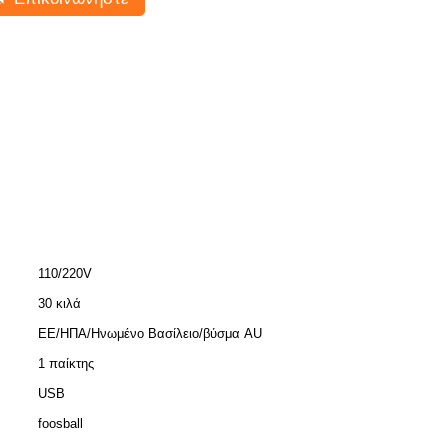
110/220V
30 κιλά
ΕΕ/ΗΠΑ/Ηνωμένο Βασίλειο/βύσμα AU
1 παίκτης
USB
foosball