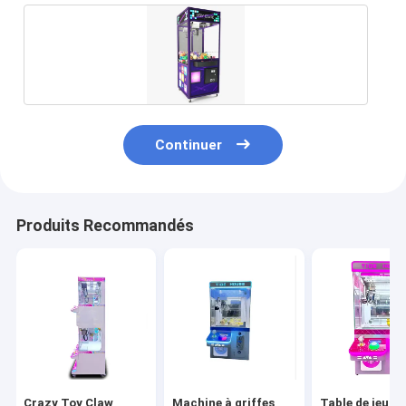
Continuer
Produits Recommandés
À la maison
Produits
À propos de nous
Crazy Toy Claw
Machine à griffes
Table de jeu c