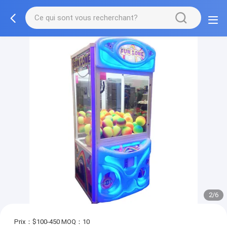
2/6
Prix：$100-450
MOQ：10