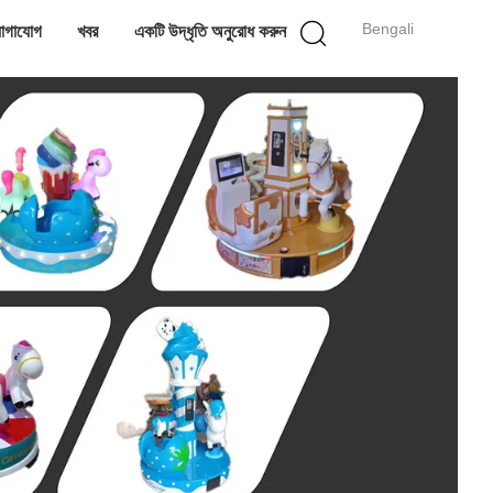
Bengali
োগাযোগ
খবর
একটি উদ্ধৃতি অনুরোধ করুন