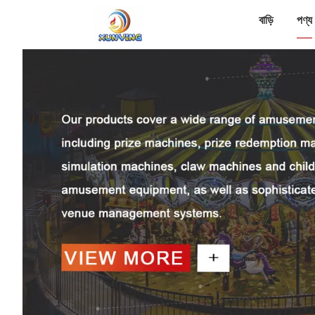
বাড়ি
পণ্য