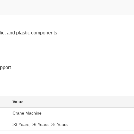
lic, and plastic components
pport
Value
Crane Machine
>3 Years, >6 Years, >8 Years