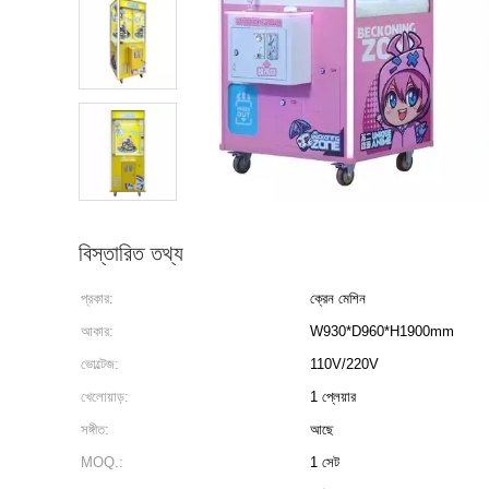
বিস্তারিত তথ্য
প্রকার:
ক্রেন মেশিন
আকার:
W930*D960*H1900mm
ভোল্টেজ:
110V/220V
খেলোয়াড়:
1 প্লেয়ার
সঙ্গীত:
আছে
MOQ.:
1 সেট