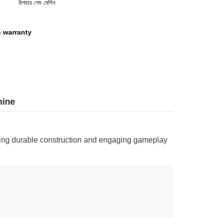
উপহার গেম মেশিন
h warranty
hine
ring durable construction and engaging gameplay