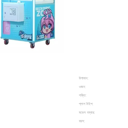
উপাদান:
ওজন:
শক্তি:
প্লাগ টাইপ:
মডেল নম্বার:
বয়স: