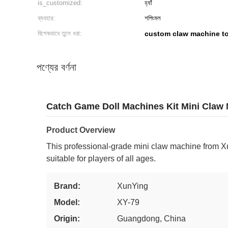
is_customized:
হ্যাঁ
ব্যবহার:
শপিংমল
বিশেষভাবে তুলে ধরা:
custom claw machine to
পণ্যের বর্ণনা
Catch Game Doll Machines Kit Mini Claw
Product Overview
This professional-grade mini claw machine from X
suitable for players of all ages.
Brand:
XunYing
Model:
XY-79
Origin:
Guangdong, China