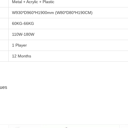
Metal + Acrylic + Plastic
W930*D960*H1900mm (W80*D80*H190CM)
60KG-66KG
110W-180W
1 Player
12 Months
nues