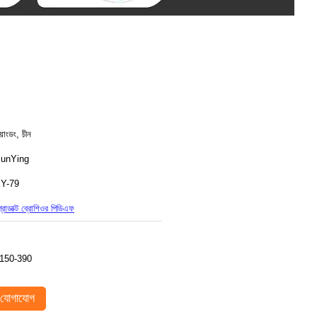
য়াংডং, চীন
unYing
Y-79
্রোডাক্ট ব্রোশিওর পিডিএফ
150-390
যোগাযোগ