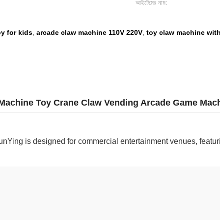
আইটেমের নাম:
y for kids
arcade claw machine 110V 220V
toy claw machine wit
,
,
 Machine Toy Crane Claw Vending Arcade Game Mac
unYing is designed for commercial entertainment venues, featu