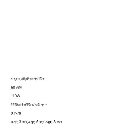
ধাতু+অ্যাক্রিলিক+প্লাস্টিক
60 কেজি
110W
ইইউ/মার্কিন/ইউকে/আউ প্লাগ
XY-79
&gt; 3 বছর,&gt; 6 বছর,&gt; 8 বছর