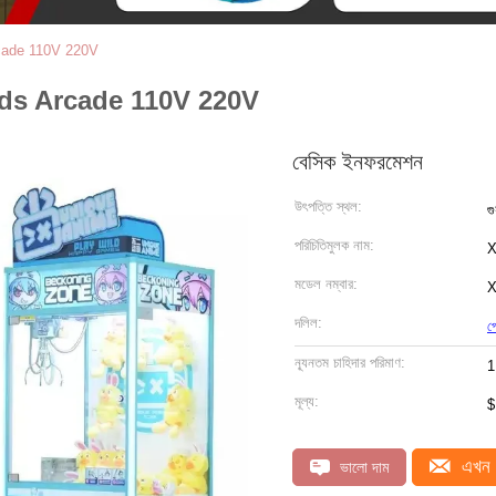
cade 110V 220V
ds Arcade 110V 220V
বেসিক ইনফরমেশন
উৎপত্তি স্থল:
গু
পরিচিতিমুলক নাম:
X
মডেল নম্বার:
X
দলিল:
প
ন্যূনতম চাহিদার পরিমাণ:
1
মূল্য:
$
এখন 
ভালো দাম